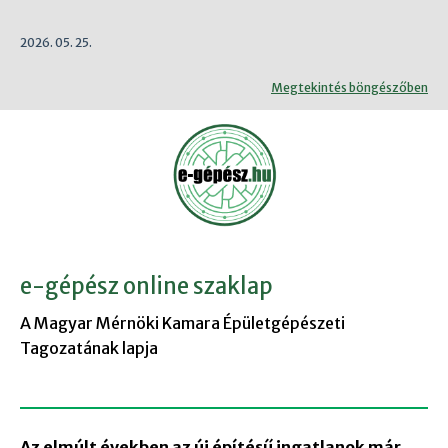
2026. 05. 25.
Megtekintés böngészőben
e-gépész online szaklap
A Magyar Mérnöki Kamara Épületgépészeti
Tagozatának lapja
Az elmúlt években az új építésű ingatlanok már