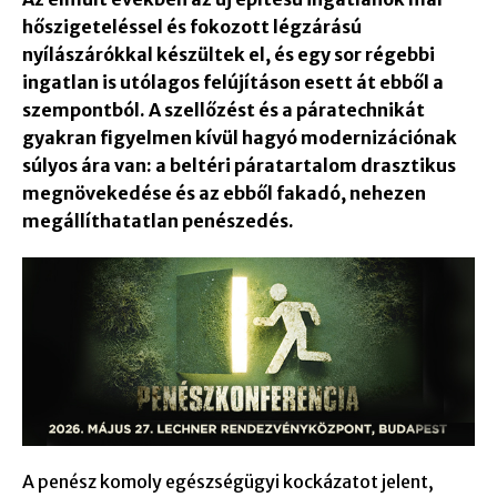
hőszigeteléssel és fokozott légzárású
nyílászárókkal készültek el, és egy sor régebbi
ingatlan is utólagos felújításon esett át ebből a
szempontból. A szellőzést és a páratechnikát
gyakran figyelmen kívül hagyó modernizációnak
súlyos ára van: a beltéri páratartalom drasztikus
megnövekedése és az ebből fakadó, nehezen
megállíthatatlan penészedés.
A penész komoly egészségügyi kockázatot jelent,