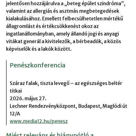
jelentősen hozzájárulva a „beteg épület szindróma”,
valamint az allergiás és asztmás megbetegedések
kialakulásához. Emellett felbecsülhetetlen mértékű
állagromlást és értékcsökkenést okoz az
ingatlanállományban, amely állandó jogi és anyagi
vitákat generál a kivitelezők, a bérbeadók, a közös
képviselők és a lakók között.
Penészkonferencia
Száraz falak, tiszta levegő – az egészséges beltér
titkai
2026. május 27.
Lechner Rendezvényközpont, Budapest, Maglódi út
12/A
www.media12.hu/penesz
Miért releváns és hiánypótló a