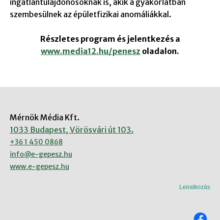
ingatlantulajdonosoknak is, akik a gyakorlatban
szembesülnek az épületfizikai anomáliákkal.
Részletes program és jelentkezés a
www.media12.hu/penesz
oladalon.
Mérnök Média Kft.
1033 Budapest, Vörösvári út 103.
+36 1 450 0868
info@e-gepesz.hu
www.e-gepesz.hu
Leiratkozás