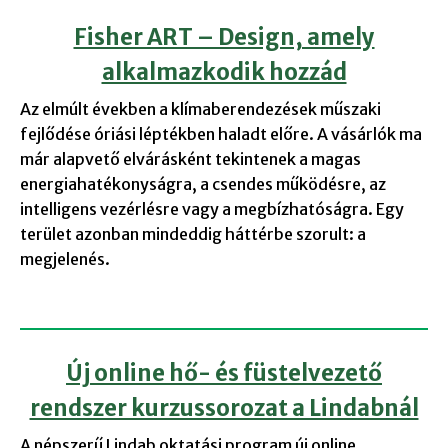
Fisher ART – Design, amely
alkalmazkodik hozzád
Az elmúlt években a klímaberendezések műszaki
fejlődése óriási léptékben haladt előre. A vásárlók ma
már alapvető elvárásként tekintenek a magas
energiahatékonyságra, a csendes működésre, az
intelligens vezérlésre vagy a megbízhatóságra. Egy
terület azonban mindeddig háttérbe szorult: a
megjelenés.
Új online hő- és füstelvezető
rendszer kurzussorozat a Lindabnál
A népszerű Lindab oktatási program új online