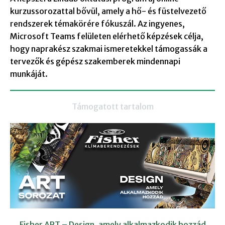
kurzussorozattal bővül, amely a hő- és füstelvezető
rendszerek témakörére fókuszál. Az ingyenes,
Microsoft Teams felületen elérhető képzések célja,
hogy naprakész szakmai ismeretekkel támogassák a
tervezők és gépész szakemberek mindennapi
munkáját.
Támogatott tartalom
Fisher ART – Design, amely alkalmazkodik hozzád