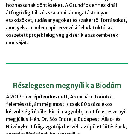
hozhassanak döntéseket. A Grundfos ehhez kínál
átfogó digitális és szakmai támogatást: olyan
eszközöket, tudásanyagokat és szakértői forrásokat,
amelyek a mindennapi tervezési feladatoktól az
összetett projektekig végigkísérik a szakemberek
munkáját.
Részlegesen megnyílik a Biodóm
A 2017-ben építeni kezdett, 45 milliárd forintot
felemésztő, ám még most is csak 80 százalékos
készültségű épület kicsit nagyobb, mint fele része nyit
meg július 1-én. Dr. Sós Endre, a Budapesti Állat- és
Növénykert főigazgatója beszélt az épület fűtésének,
energiaellátásának helyzetéről is.