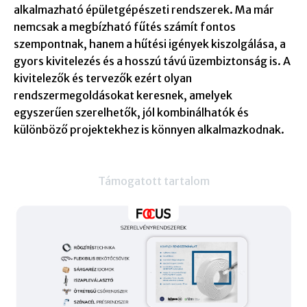
alkalmazható épületgépészeti rendszerek. Ma már
nemcsak a megbízható fűtés számít fontos
szempontnak, hanem a hűtési igények kiszolgálása, a
gyors kivitelezés és a hosszú távú üzembiztonság is. A
kivitelezők és tervezők ezért olyan
rendszermegoldásokat keresnek, amelyek
egyszerűen szerelhetők, jól kombinálhatók és
különböző projektekhez is könnyen alkalmazkodnak.
Támogatott tartalom