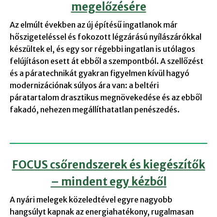
megelőzésére
Az elmúlt években az új építésű ingatlanok már
hőszigeteléssel és fokozott légzárású nyílászárókkal
készültek el, és egy sor régebbi ingatlan is utólagos
felújításon esett át ebből a szempontból. A szellőzést
és a páratechnikát gyakran figyelmen kívül hagyó
modernizációnak súlyos ára van: a beltéri
páratartalom drasztikus megnövekedése és az ebből
fakadó, nehezen megállíthatatlan penészedés.
FOCUS csőrendszerek és kiegészítők
– mindent egy kézből
A nyári melegek közeledtével egyre nagyobb
hangsúlyt kapnak az energiahatékony, rugalmasan