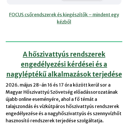
FOCUS csőrendszerek és kiegészítők – mindent egy
kézből
A hőszivattyús rendszerek
engedélyezési kérdései és a
nagyléptékű alkalmazások terjedése
2026. május 28-án 16 és 17 óra között kerül sor a
Magyar Hőszivattyú Szövetség előadássorozatának
újabb online eseményére, ahol a fő témát a
talajszondás és vízkútpáros hőszivattyús rendszerek
engedélyezése és a nagyhőszivattyús és szennyvízhőt
hasznosító rendszerek terjedése szolgáltatja.