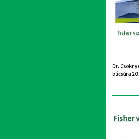
Fisher vi
Dr. Csoknya
búcsúra 202
Fisher 