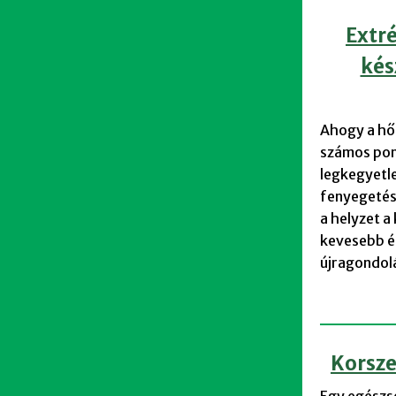
Extr
kés
Ahogy a hő
számos pon
legkegyetl
fenyegetésn
a helyzet a
kevesebb és
újragondol
Korsze
Egy egészs