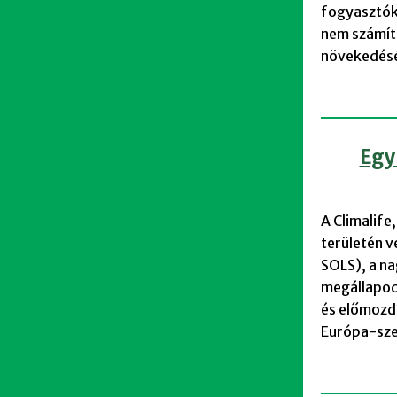
fogyasztókn
nem számít
növekedés
Egy
A Climalife
területén v
SOLS), a na
megállapod
és előmozd
Európa-sze