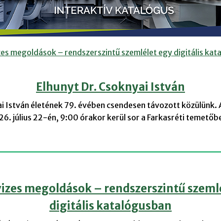
zes megoldások – rendszerszintű szemlélet egy digitális ka
Elhunyt Dr. Csoknyai István
i István életének 79. évében csendesen távozott közülünk.
6. július 22-én, 9:00 órakor kerül sor a Farkasréti temetőb
vizes megoldások – rendszerszintű szeml
digitális katalógusban