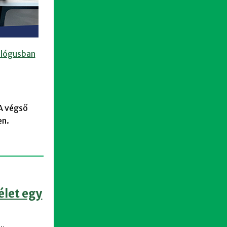
talógusban
 A végső
en.
élet egy