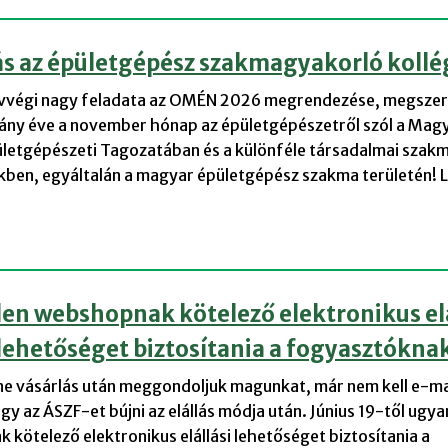
ás az épületgépész szakmagyakorló koll
vvégi nagy feladata az OMÉN 2026 megrendezése, megsze
éhány éve a november hónap az épületgépészetről szól a Mag
letgépészeti Tagozatában és a különféle társadalmai szakm
kben, egyáltalán a magyar épületgépész szakma területén! 
en webshopnak kötelező elektronikus elá
lehetőséget biztosítania a fogyasztókna
ine vásárlás után meggondoljuk magunkat, már nem kell e-m
gy az ÁSZF-et bújni az elállás módja után. Június 19-től ugy
kötelező elektronikus elállási lehetőséget biztosítania a