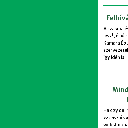
Felhív
A szakma é
lesz! Jó n
Kamara Épü
szervezete
így idén is!
Mind
Ha egy onl
vadászni va
webshopnak 