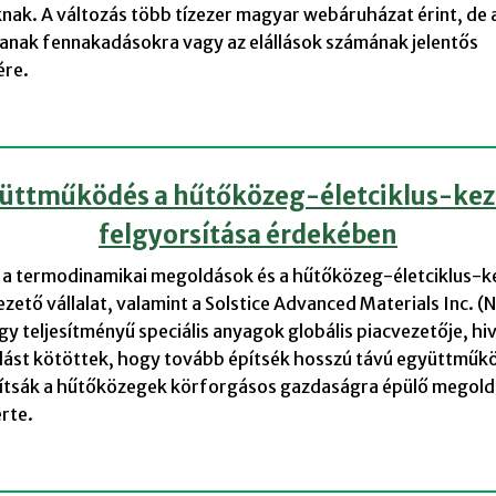
ak. A változás több tízezer magyar webáruházat érint, de 
anak fennakadásokra vagy az elállások számának jelentős
ére.
üttműködés a hűtőközeg-életciklus-kez
felgyorsítása érdekében
, a termodinamikai megoldások és a hűtőközeg-életciklus-k
ezető vállalat, valamint a Solstice Advanced Materials Inc. (
gy teljesítményű speciális anyagok globális piacvezetője, hi
ást kötöttek, hogy tovább építsék hosszú távú együttműk
ítsák a hűtőközegek körforgásos gazdaságra épülő megold
rte.