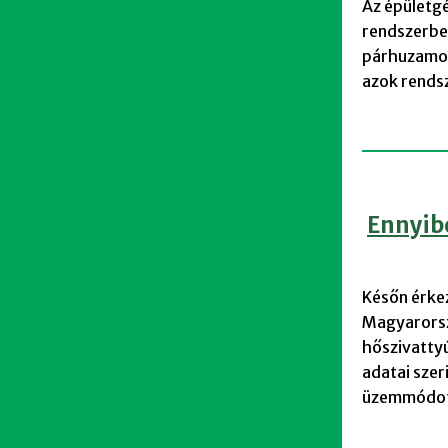
Az épületgé
rendszerbe
párhuzamos
azok rendsz
Ennyib
Későn érkez
Magyarorszá
hőszivatty
adatai szer
üzemmódot 