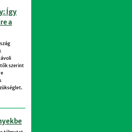
: Így
re a
rszág
k
ávoli
tők szerint
re
s
zükséglet.
ényekbe
e túlmutat