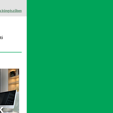
s böngészőben
ti