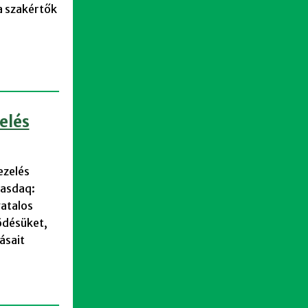
a szakértők
elés
ezelés
Nasdaq:
vatalos
ödésüket,
ásait