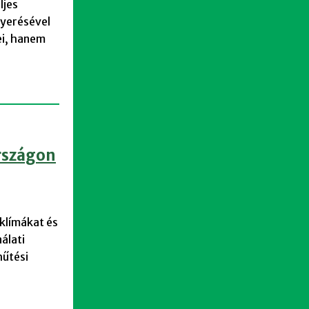
ljes
nyerésével
i, hanem
rszágon
 klímákat és
álati
hűtési