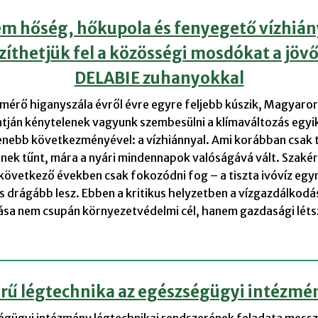
ém hőség, hőkupola és fenyegető vízhiány
zíthetjük fel a közösségi mosdókat a jövő
DELABIE zuhanyokkal
mérő higanyszála évről évre egyre feljebb kúszik, Magyaro
tján kénytelenek vagyunk szembesülni a klímaváltozás egyi
enebb következményével: a vízhiánnyal. Ami korábban csak t
ek tűnt, mára a nyári mindennapok valóságává vált. Szakér
 következő években csak fokozódni fog – a tiszta ivóvíz egy
 drágább lesz. Ebben a kritikus helyzetben a vízgazdálkodá
ása nem csupán környezetvédelmi cél, hanem gazdasági léts
rű légtechnika az egészségügyi intézm
égügyi intézmény légtechnikai rendszerének feladata messz