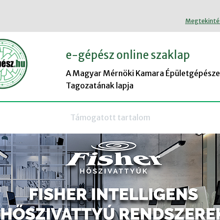
Megtekinté
e-gépész online szaklap
A Magyar Mérnöki Kamara Épületgépésze
Tagozatának lapja
Támogatott tartalom