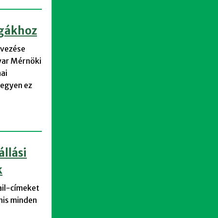
égákhoz
rvezése
yar Mérnöki
ai
Legyen ez
llási
k
ail-címeket
anis minden