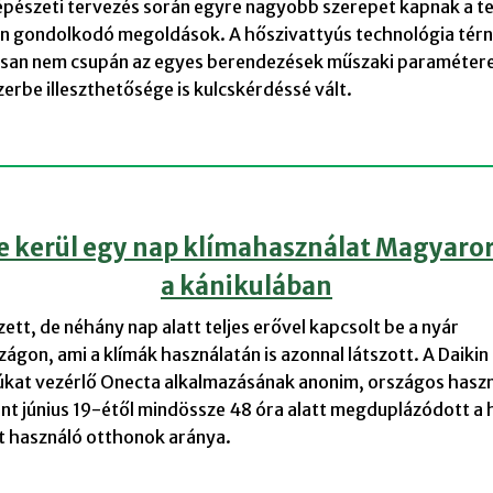
pészeti tervezés során egyre nagyobb szerepet kapnak a te
n gondolkodó megoldások. A hőszivattyús technológia tér
an nem csupán az egyes berendezések műszaki paramétere
erbe illeszthetősége is kulcskérdéssé vált.
e kerül egy nap klímahasználat Magyaro
a kánikulában
ett, de néhány nap alatt teljes erővel kapcsolt be a nyár
gon, ami a klímák használatán is azonnal látszott. A Daikin
úkat vezérlő Onecta alkalmazásának anonim, országos haszn
int június 19-étől mindössze 48 óra alatt megduplázódott a 
használó otthonok aránya.