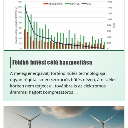
Földhő hűtési célú hasznosítása
A meleg(energiával) történő hűtés technológiája
ugyan régóta ismert szorpciós hűtés néven, ám széles
körben nem terjedt el, továbbra is az elektromos
árammal hajtott kompresszoros …