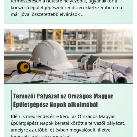
természetesen a hűtésre helyeződik, ugyanakkor a
korszerű épületgépészeti rendszerekkel szemben ma
már jóval összetettebb elvárások …
Tervezői Pályázat az Országos Magyar
Épületgépész Napok alkalmából
Idén is megrendezésre kerül az Országos Magyar
Épületgépész Napok keretei között a tervezői pályázat,
amelyre az utóbbi öt évben megvalósult, illetve
tervezett, műszaki innováció …