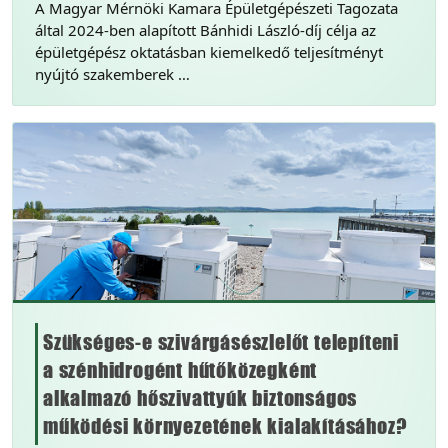
A Magyar Mérnöki Kamara Épületgépészeti Tagozata
által 2024-ben alapított Bánhidi László-díj célja az
épületgépész oktatásban kiemelkedő teljesítményt
nyújtó szakemberek …
Szükséges-e szivárgásészlelőt telepíteni
a szénhidrogént hűtőközegként
alkalmazó hőszivattyúk biztonságos
működési környezetének kialakításához?