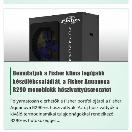
Bemutatjuk a Fisher klíma legújabb
készülékcsaládját, a Fisher Aquanova
R290 monoblokk hőszivattyúsorozatot
Folyamatosan elérhetők a Fisher portfóliójáról a Fisher
Aquanova R290-es hőszivattyúk. Az új hőszivattyúk a
kiváló termodinamikai tulajdonágokkal rendelkező
R290-es hűtőközeggel …