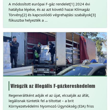
A módosított európai F-gáz rendelet[1] 2024 évi
hatályba lépése, és az azt követő hazai Klímagáz
Törvény[2] és kapcsolódó végrehajtási szabályok[3]
fókuszba helyezték a …
Virágzik az illegális F-gázkereskedelem
Regeneráltként adják el az újat, elcsalják az áfát,
legálisnak tüntetik fel a tiltottat – a brit
Környezetvédelmi Nyomozó Ügynökség (EIA) friss