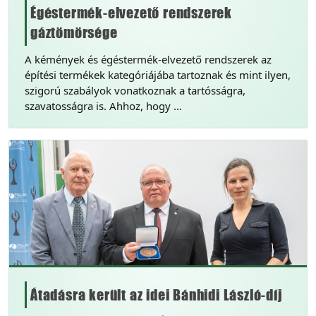
Égéstermék-elvezető rendszerek
gáztömörsége
A kémények és égéstermék-elvezető rendszerek az
építési termékek kategóriájába tartoznak és mint ilyen,
szigorú szabályok vonatkoznak a tartósságra,
szavatosságra is. Ahhoz, hogy …
Átadásra került az idei Bánhidi László-díj