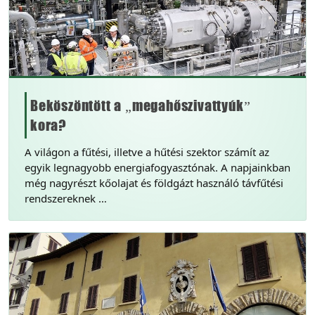
Beköszöntött a „megahőszivattyúk”
kora?
A világon a fűtési, illetve a hűtési szektor számít az
egyik legnagyobb energiafogyasztónak. A napjainkban
még nagyrészt kőolajat és földgázt használó távfűtési
rendszereknek …