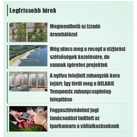
Legfrissebb hírek
Megmenthető az izzadó
áramhálózat
Még nincs meg a recept a vízjárási
szélsőségek kezelésére, de
vannak ígéretes projektek
A nyitva felejtett zuhanyzók kora
lejárt: Így térül meg a DELABIE
Tempomix zuhanycsaptelep
telepítése
Fogyasztóvédelmi jogi
tanácsadást indított az
iparkamara a vállalkozásoknak