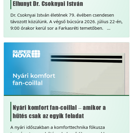
Elhunyt Dr. Csoknyai István
Dr. Csoknyai István életének 79. évében csendesen
távozott közülünk. A végső búcsúra 2026. július 22-én,
9:00 órakor kerül sor a Farkasréti temetőben. …
Nyári komfort fan-coillal – amikor a
hűtés csak az egyik feladat
A nyári időszakban a komforttechnika fókusza