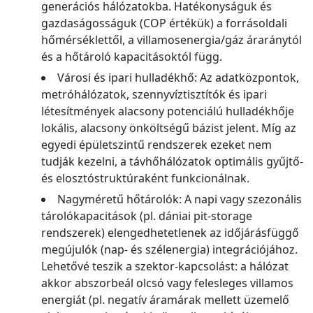
generációs hálózatokba. Hatékonyságuk és
gazdaságosságuk (COP értékük) a forrásoldali
hőmérséklettől, a villamosenergia/gáz áraránytól
és a hőtároló kapacitásoktól függ.
Városi és ipari hulladékhő: Az adatközpontok,
metróhálózatok, szennyvíztisztítók és ipari
létesítmények alacsony potenciálú hulladékhője
lokális, alacsony önköltségű bázist jelent. Míg az
egyedi épületszintű rendszerek ezeket nem
tudják kezelni, a távhőhálózatok optimális gyűjtő-
és elosztóstruktúraként funkcionálnak.
Nagyméretű hőtárolók: A napi vagy szezonális
tárolókapacitások (pl. dániai pit-storage
rendszerek) elengedhetetlenek az időjárásfüggő
megújulók (nap- és szélenergia) integrációjához.
Lehetővé teszik a szektor-kapcsolást: a hálózat
akkor abszorbeál olcsó vagy felesleges villamos
energiát (pl. negatív áramárak mellett üzemelő