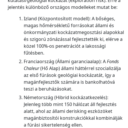
kutatási/geológiai kockázat (exploration risk). Erre a
jelentés különböző országos modelleket mutat be:
Izland (Központosított modell): A bőséges,
magas hőmérsékletű forrásokat állami és
önkormányzati kockázatmegosztási alapokkal
és szigorú zónázással fejlesztették ki, elérve a
közel 100%-os penetrációt a lakossági
fűtésben.
Franciaország (Állami garanciaalap): A
Fonds
Chaleur
(Hő Alap) állami háttérrel szocializálja
az első fúrások geológiai kockázatát, így a
magánfejlesztők számára is bankolhatóvá
teszi a beruházásokat.
Németország (Hibrid kockázatkezelés):
Jelenleg több mint 150 hálózat áll fejlesztés
alatt, ahol az állami derisking eszközöket
magánbiztosítói konstrukciókkal kombinálják
a fúrási sikertelenség ellen.