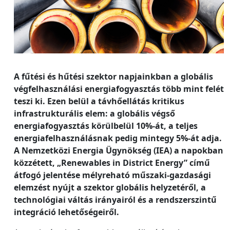
A fűtési és hűtési szektor napjainkban a globális
végfelhasználási energiafogyasztás több mint felét
teszi ki. Ezen belül a távhőellátás kritikus
infrastrukturális elem: a globális végső
energiafogyasztás körülbelül 10%-át, a teljes
energiafelhasználásnak pedig mintegy 5%-át adja.
A Nemzetközi Energia Ügynökség (IEA) a napokban
közzétett, „Renewables in District Energy” című
átfogó jelentése mélyreható műszaki-gazdasági
elemzést nyújt a szektor globális helyzetéről, a
technológiai váltás irányairól és a rendszerszintű
integráció lehetőségeiről.