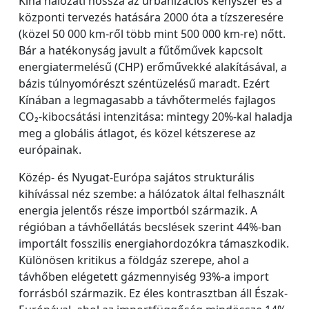
Kína hálózati hossza az urbanizációs kényszer és a
központi tervezés hatására 2000 óta a tízszeresére
(közel 50 000 km-ről több mint 500 000 km-re) nőtt.
Bár a hatékonyság javult a fűtőművek kapcsolt
energiatermelésű (CHP) erőművekké alakításával, a
bázis túlnyomórészt széntüzelésű maradt. Ezért
Kínában a legmagasabb a távhőtermelés fajlagos
CO₂-kibocsátási intenzitása: mintegy 20%-kal haladja
meg a globális átlagot, és közel kétszerese az
európainak.
Közép- és Nyugat-Európa sajátos strukturális
kihívással néz szembe: a hálózatok által felhasznált
energia jelentős része importból származik. A
régióban a távhőellátás becslések szerint 44%-ban
importált fosszilis energiahordozókra támaszkodik.
Különösen kritikus a földgáz szerepe, ahol a
távhőben elégetett gázmennyiség 93%-a import
forrásból származik. Ez éles kontrasztban áll Észak-