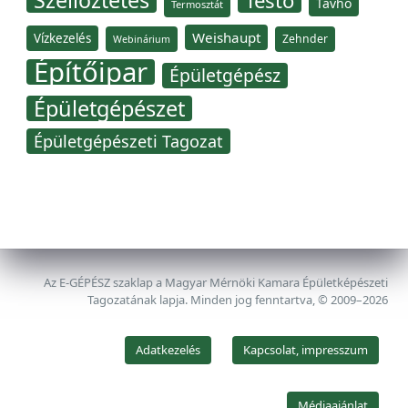
Szellőztetés
Testo
Távhő
Termosztát
Weishaupt
Vízkezelés
Zehnder
Webinárium
Építőipar
Épületgépész
Épületgépészet
Épületgépészeti Tagozat
Az E-GÉPÉSZ szaklap a Magyar Mérnöki Kamara Épületképészeti
Tagozatának lapja. Minden jog fenntartva, © 2009–2026
Adatkezelés
Kapcsolat, impresszum
Médiaajánlat