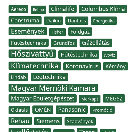
Climalife
Columbus Klíma
Aereco
Belimo
Construma
Daikin
Danfoss
Energetika
Események
Földgáz
Fisher
Gázellátás
Fűtéstechnika
Grundfos
Hőszivattyú
Hűtéstechnika
Ivóvíz
Klímatechnika
Koronavírus
Kémény
Légtechnika
Lindab
Magyar Mérnöki Kamara
Magyar Épületgépészet
MÉGSZ
Merkapt
Panasonic
OMÉN
Oktatás
Promóció
Rehau
Siemens
Szabványok