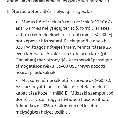
eddig kiaknázatlan elméleti és gyakorlati potenciált:
Erőforrás-potenciál és mélységi megoszlás
Magas hőmérsékletű rezervoárok (>90 °C): Az
akár 5 km-es mélységig terjedő, forró üledékes
víztartó rétegek elméletileg több mint 250 000 EJ
hőt képesek biztosítani. Ez elegendő lenne kb.
320 TW átlagos hőteljesítmény fenntartására 25
éven keresztül. A valós, működő projektek (pl.
Dániában) már bizonyítják a versenyképességet:
támogatások nélkül 55–60 USD/MWh közötti
hőárat produkálnak.
Alacsony hőmérsékletű rezervoárok (~60 °C):
Az alacsonyabb potenciálú készletek elméleti
kapacitása közel 1 millió EJ. Műszaki szempontból
döntő tényező, hogy a távhőben hasznosítható
földhő közel 90%-a 3 kilométernél kisebb
mélységben helyezkedik el.