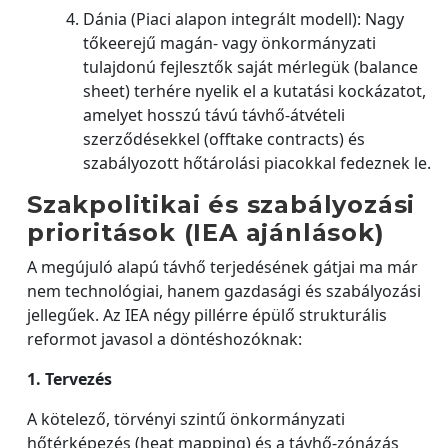
Dánia (Piaci alapon integrált modell): Nagy
tőkeerejű magán- vagy önkormányzati
tulajdonú fejlesztők saját mérlegük (balance
sheet) terhére nyelik el a kutatási kockázatot,
amelyet hosszú távú távhő-átvételi
szerződésekkel (offtake contracts) és
szabályozott hőtárolási piacokkal fedeznek le.
Szakpolitikai és szabályozási
prioritások (IEA ajánlások)
A megújuló alapú távhő terjedésének gátjai ma már
nem technológiai, hanem gazdasági és szabályozási
jellegűek. Az IEA négy pillérre épülő strukturális
reformot javasol a döntéshozóknak:
1. Tervezés
A kötelező, törvényi szintű önkormányzati
hőtérképezés (heat mapping) és a távhő-zónázás