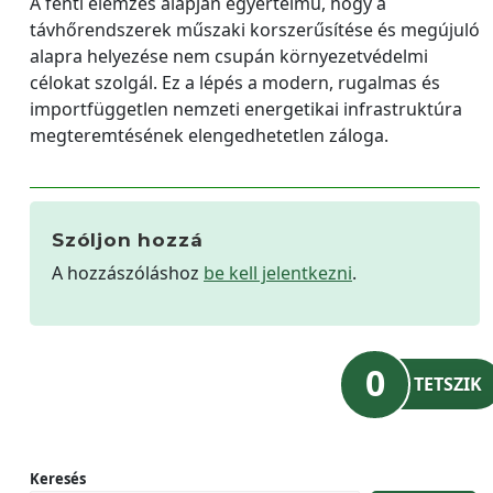
A fenti elemzés alapján egyértelmű, hogy a
távhőrendszerek műszaki korszerűsítése és megújuló
alapra helyezése nem csupán környezetvédelmi
célokat szolgál. Ez a lépés a modern, rugalmas és
importfüggetlen nemzeti energetikai infrastruktúra
megteremtésének elengedhetetlen záloga.
Szóljon hozzá
A hozzászóláshoz
be kell jelentkezni
.
0
TETSZIK
Keresés