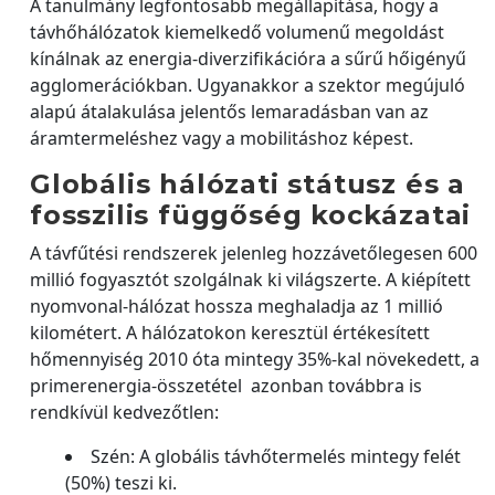
A tanulmány legfontosabb megállapítása, hogy a
távhőhálózatok kiemelkedő volumenű megoldást
kínálnak az energia-diverzifikációra a sűrű hőigényű
agglomerációkban. Ugyanakkor a szektor megújuló
alapú átalakulása jelentős lemaradásban van az
áramtermeléshez vagy a mobilitáshoz képest.
Globális hálózati státusz és a
fosszilis függőség kockázatai
A távfűtési rendszerek jelenleg hozzávetőlegesen 600
millió fogyasztót szolgálnak ki világszerte. A kiépített
nyomvonal-hálózat hossza meghaladja az 1 millió
kilométert. A hálózatokon keresztül értékesített
hőmennyiség 2010 óta mintegy 35%-kal növekedett, a
primerenergia-összetétel azonban továbbra is
rendkívül kedvezőtlen:
Szén: A globális távhőtermelés mintegy felét
(50%) teszi ki.