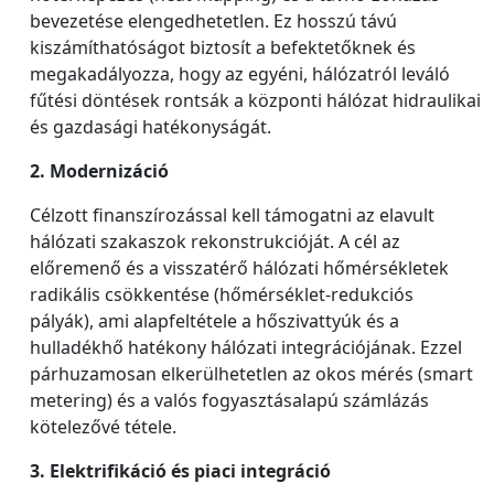
bevezetése elengedhetetlen. Ez hosszú távú
kiszámíthatóságot biztosít a befektetőknek és
megakadályozza, hogy az egyéni, hálózatról leváló
fűtési döntések rontsák a központi hálózat hidraulikai
és gazdasági hatékonyságát.
2. Modernizáció
Célzott finanszírozással kell támogatni az elavult
hálózati szakaszok rekonstrukcióját. A cél az
előremenő és a visszatérő hálózati hőmérsékletek
radikális csökkentése (hőmérséklet-redukciós
pályák), ami alapfeltétele a hőszivattyúk és a
hulladékhő hatékony hálózati integrációjának. Ezzel
párhuzamosan elkerülhetetlen az okos mérés (smart
metering) és a valós fogyasztásalapú számlázás
kötelezővé tétele.
3. Elektrifikáció és piaci integráció