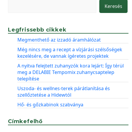
Keresés
Legfrissebb cikkek
Megmenthető az izzadó áramhálózat
Még nincs meg a recept a vízjárási szélsőségek
kezelésére, de vannak ígéretes projektek
A nyitva felejtett zuhanyzók kora lejárt: Így térül
meg a DELABIE Tempomix zuhanycsaptelep
telepítése
Uszoda- és wellnes-terek párátlanítása és
szellőztetése a Hidewtól
Hő- és gőzkabinok szabványa
Címkefelhő