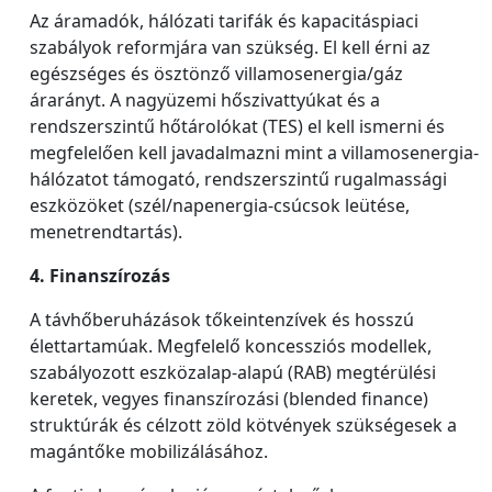
Az áramadók, hálózati tarifák és kapacitáspiaci
szabályok reformjára van szükség. El kell érni az
egészséges és ösztönző villamosenergia/gáz
árarányt. A nagyüzemi hőszivattyúkat és a
rendszerszintű hőtárolókat (TES) el kell ismerni és
megfelelően kell javadalmazni mint a villamosenergia-
hálózatot támogató, rendszerszintű rugalmassági
eszközöket (szél/napenergia-csúcsok leütése,
menetrendtartás).
4. Finanszírozás
A távhőberuházások tőkeintenzívek és hosszú
élettartamúak. Megfelelő koncessziós modellek,
szabályozott eszközalap-alapú (RAB) megtérülési
keretek, vegyes finanszírozási (blended finance)
struktúrák és célzott zöld kötvények szükségesek a
magántőke mobilizálásához.