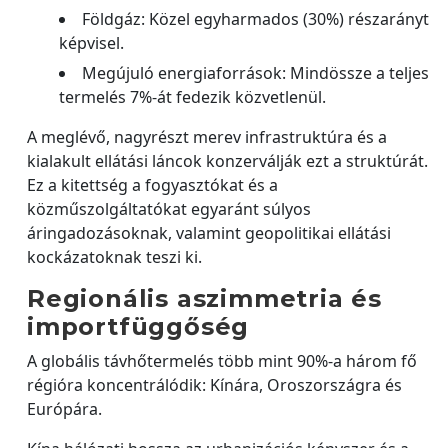
Földgáz: Közel egyharmados (30%) részarányt
képvisel.
Megújuló energiaforrások: Mindössze a teljes
termelés 7%-át fedezik közvetlenül.
A meglévő, nagyrészt merev infrastruktúra és a
kialakult ellátási láncok konzerválják ezt a struktúrát.
Ez a kitettség a fogyasztókat és a
közműszolgáltatókat egyaránt súlyos
áringadozásoknak, valamint geopolitikai ellátási
kockázatoknak teszi ki.
Regionális aszimmetria és
importfüggőség
A globális távhőtermelés több mint 90%-a három fő
régióra koncentrálódik: Kínára, Oroszországra és
Európára.