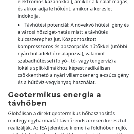
elektromos kazánokkal), amikor a kínálat magas,
és akkor adja le hőként, amikor a kereslet
indokolja.
Távhűtési potenciál: A növekvő hűtési igény és
a városi hősziget-hatás miatt a távhűtés
kulcsszerephez jut. Központosított
kompresszoros és abszorpciós hűtőkkel (utóbbi
nyári hulladékhőre alapozva), valamint
szabadhűtéssel (folyó-, tó- vagy tengervíz) a
lokális split-klímákhoz képest radikálisan
csökkenthető a nyári villamosenergia-csúcsigény
és a hűtővíz-vegyianyag használat.
Geotermikus energia a
távhőben
Globálisan a direkt geotermikus hőhasznosítás
mintegy egyharmadát távhőrendszereken keresztül
realizálják. Az IEA jelentése kiemeli a földhőben rejlő,