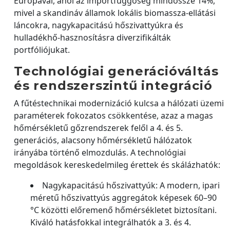
Európával, ahol az importfüggőség mindössze 14%,
mivel a skandináv államok lokális biomassza-ellátási
láncokra, nagykapacitású hőszivattyúkra és
hulladékhő-hasznosításra diverzifikálták
portfóliójukat.
Technológiai generációváltás
és rendszerszintű integráció
A fűtéstechnikai modernizáció kulcsa a hálózati üzemi
paraméterek fokozatos csökkentése, azaz a magas
hőmérsékletű gőzrendszerek felől a 4. és 5.
generációs, alacsony hőmérsékletű hálózatok
irányába történő elmozdulás. A technológiai
megoldások kereskedelmileg érettek és skálázhatók:
Nagykapacitású hőszivattyúk: A modern, ipari
méretű hőszivattyús aggregátok képesek 60–90
°C közötti előremenő hőmérsékletet biztosítani.
Kiváló hatásfokkal integrálhatók a 3. és 4.