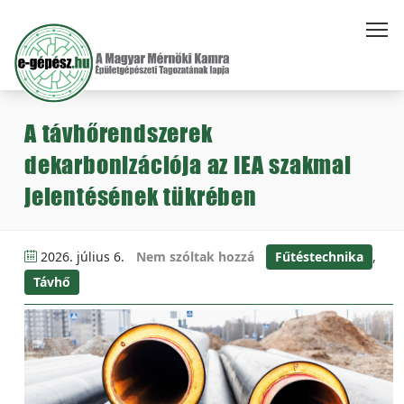
A távhőrendszerek
dekarbonizációja az IEA szakmai
jelentésének tükrében
2026. július 6.
Nem szóltak hozzá
Fűtéstechnika
,
Távhő