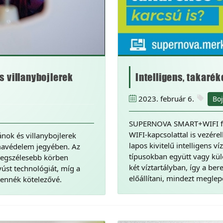
s villanybojlerek
Intelligens, takaré
2023. február 6.
Boj
SUPERNOVA SMART+WIFI füg
WIFI-kapcsolattal is vezé
ánok és villanybojlerek
lapos kivitelű intelligens v
mavédelem jegyében. Az
típusokban együtt vagy kü
 legszélesebb körben
két víztartályban, így a b
yúst technológiát, míg a
előállítani, mindezt meglep
tennék kötelezővé.