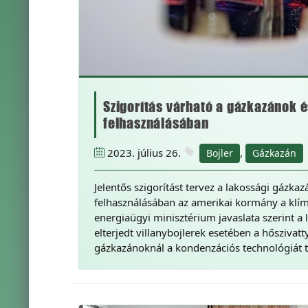
Szigorítás várható a gázkazánok é
felhasználásában
2023. július 26.
,
Bojler
Gázkazán
Jelentős szigorítást tervez a lakossági gázkaz
felhasználásában az amerikai kormány a klí
energiaügyi minisztérium javaslata szerint a
elterjedt villanybojlerek esetében a hőszivatt
gázkazánoknál a kondenzációs technológiát 