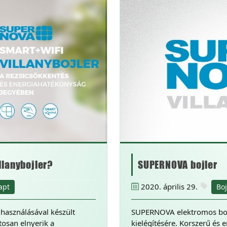
llanybojler?
SUPERNOVA bojler
2020. április 29.
apt
Boj
használásával készült
SUPERNOVA elektromos bojl
osan elnyerik a
kielégítésére. Korszerű és 