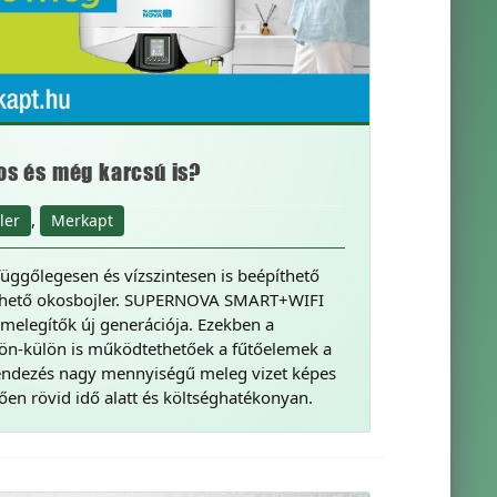
kos és még karcsú is?
,
ler
Merkapt
gőlegesen és vízszintesen is beépíthető
relhető okosbojler. SUPERNOVA SMART+WIFI
ízmelegítők új generációja. Ezekben a
lön-külön is működtethetőek a fűtőelemek a
erendezés nagy mennyiségű meleg vizet képes
ően rövid idő alatt és költséghatékonyan.