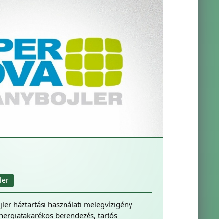
ler
er háztartási használati melegvízigény
energiatakarékos berendezés, tartós