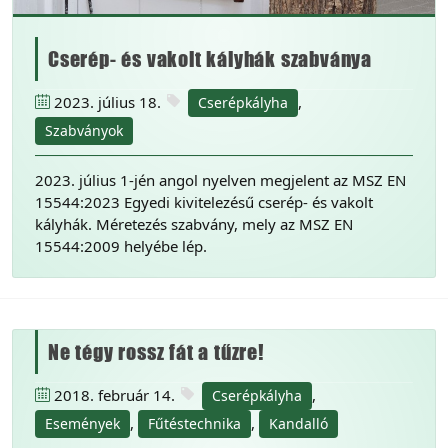
Cserép- és vakolt kályhák szabványa
2023. július 18.
,
Cserépkályha
Szabványok
2023. július 1-jén angol nyelven megjelent az MSZ EN
15544:2023 Egyedi kivitelezésű cserép- és vakolt
kályhák. Méretezés szabvány, mely az MSZ EN
15544:2009 helyébe lép.
Ne tégy rossz fát a tűzre!
2018. február 14.
,
Cserépkályha
,
,
Események
Fűtéstechnika
Kandalló