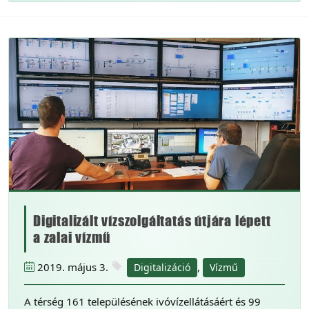
Digitalizált vízszolgáltatás útjára lépett
a zalai vízmű
2019. május 3.
,
Digitalizáció
Vízmű
A térség 161 településének ivóvízellátásáért és 99