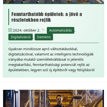
Fenntarthatóbb épületek: a jövő a
részletekben rejlik
2024. október 2.
,
Automatizálás
,
Digitalizáció
Siemens
Gyakran mindössze apró változtatásokkal,
digitalizációval, valamint az intelligens technológiák
irányába mutató szemléletváltással is jelentős
megtakarítási, fenntarthatósági potenciál rejlik az
épületekben, legyen szó új építésről vagy felújításról