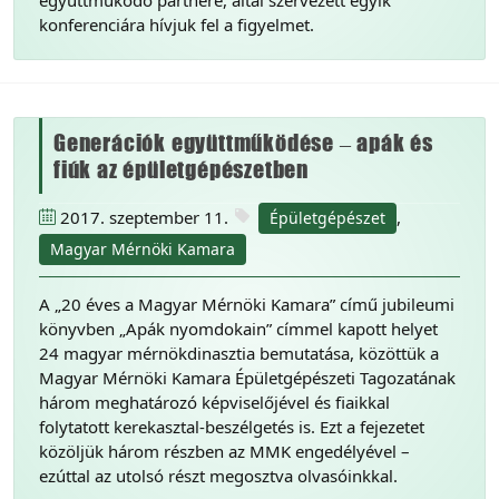
együttműködő partnere, által szervezett egyik
konferenciára hívjuk fel a figyelmet.
Generációk együttműködése – apák és
fiúk az épületgépészetben
2017. szeptember 11.
,
Épületgépészet
Magyar Mérnöki Kamara
A „20 éves a Magyar Mérnöki Kamara” című jubileumi
könyvben „Apák nyomdokain” címmel kapott helyet
24 magyar mérnökdinasztia bemutatása, közöttük a
Magyar Mérnöki Kamara Épületgépészeti Tagozatának
három meghatározó képviselőjével és fiaikkal
folytatott kerekasztal-beszélgetés is. Ezt a fejezetet
közöljük három részben az MMK engedélyével –
ezúttal az utolsó részt megosztva olvasóinkkal.