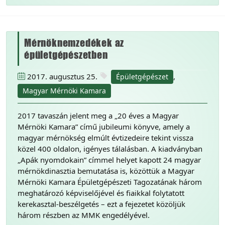
Mérnöknemzedékek az
épületgépészetben
2017. augusztus 25.
,
Épületgépészet
Magyar Mérnöki Kamara
2017 tavaszán jelent meg a „20 éves a Magyar
Mérnöki Kamara” című jubileumi könyve, amely a
magyar mérnökség elmúlt évtizedeire tekint vissza
közel 400 oldalon, igényes tálalásban. A kiadványban
„Apák nyomdokain” címmel helyet kapott 24 magyar
mérnökdinasztia bemutatása is, közöttük a Magyar
Mérnöki Kamara Épületgépészeti Tagozatának három
meghatározó képviselőjével és fiaikkal folytatott
kerekasztal-beszélgetés – ezt a fejezetet közöljük
három részben az MMK engedélyével.