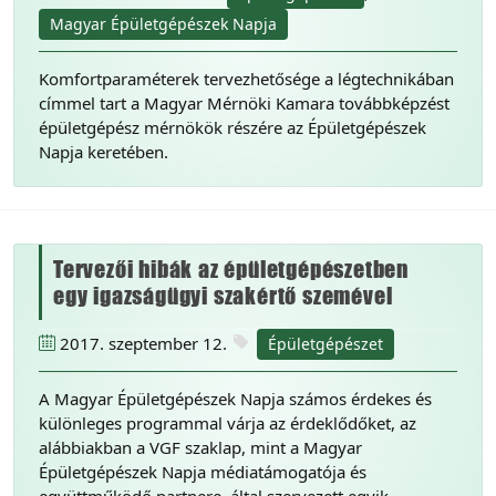
Magyar Épületgépészek Napja
Komfortparaméterek tervezhetősége a légtechnikában
címmel tart a Magyar Mérnöki Kamara továbbképzést
épületgépész mérnökök részére az Épületgépészek
Napja keretében.
Tervezői hibák az épületgépészetben
egy igazságügyi szakértő szemével
2017. szeptember 12.
Épületgépészet
A Magyar Épületgépészek Napja számos érdekes és
különleges programmal várja az érdeklődőket, az
alábbiakban a VGF szaklap, mint a Magyar
Épületgépészek Napja médiatámogatója és