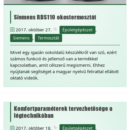
Siemens RDS110 okostermosztát
2017. október 27.
,
Épületgépészet
,
Siemens
Termosztát
Mivel egy igazán sokoldalú készülékről van szó, ezért
számos funkció és jellemző van a termékkel
kapcsolatban, amit célszerű megismerni. Ehhez
nyújtanak segítséget a magyar nyelvű felirattal ellátott
oktató videók.
Komfortparaméterek tervezhetősége a
légtechnikában
2017. október 18.
,
Épületgépészet