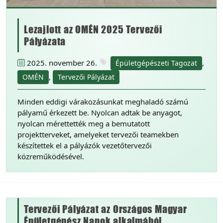
Lezajlott az OMÉN 2025 Tervezői
Pályázata
2025. november 26.
,
Épületgépészeti Tagozat
,
OMÉN
Tervezői Pályázat
Minden eddigi várakozásunkat meghaladó számú
pályamű érkezett be. Nyolcan adtak be anyagot,
nyolcan mérettették meg a bemutatott
projektterveket, amelyeket tervezői teamekben
készítettek el a pályázók vezetőtervezői
közreműködésével.
Tervezői Pályázat az Országos Magyar
Épületgépész Napok alkalmából