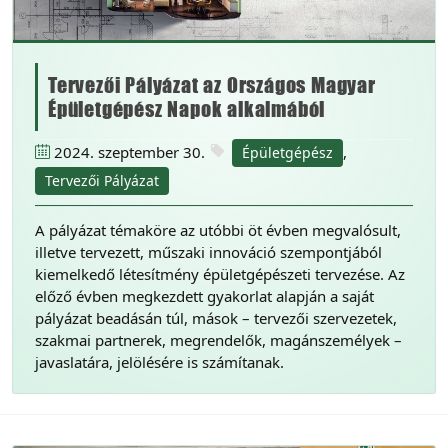
Tervezői Pályázat az Országos Magyar
Épületgépész Napok alkalmából
2024. szeptember 30.
,
Épületgépész
Tervezői Pályázat
A pályázat témaköre az utóbbi öt évben megvalósult,
illetve tervezett, műszaki innováció szempontjából
kiemelkedő létesítmény épületgépészeti tervezése. Az
előző évben megkezdett gyakorlat alapján a saját
pályázat beadásán túl, mások – tervezői szervezetek,
szakmai partnerek, megrendelők, magánszemélyek –
javaslatára, jelölésére is számítanak.