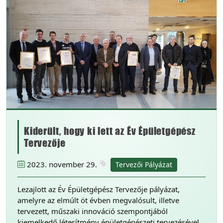
Kiderült, hogy ki lett az Év Épületgépész
Tervezője
2023. november 29.
Tervezői Pályázat
Lezajlott az Év Épületgépész Tervezője pályázat,
amelyre az elmúlt öt évben megvalósult, illetve
tervezett, műszaki innováció szempontjából
kiemelkedő létesítmény épületgépészeti tervezésével