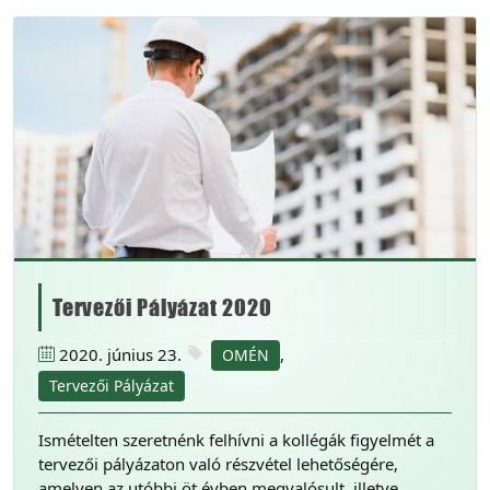
Tervezői Pályázat 2020
2020. június 23.
,
OMÉN
Tervezői Pályázat
Ismételten szeretnénk felhívni a kollégák figyelmét a
tervezői pályázaton való részvétel lehetőségére,
amelyen az utóbbi öt évben megvalósult, illetve