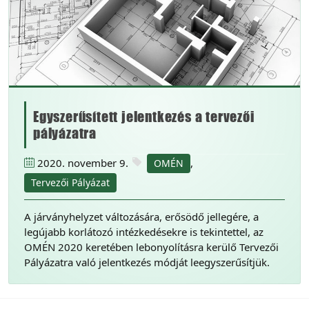
Egyszerűsített jelentkezés a tervezői
pályázatra
2020. november 9.
,
OMÉN
Tervezői Pályázat
A járványhelyzet változására, erősödő jellegére, a
legújabb korlátozó intézkedésekre is tekintettel, az
OMÉN 2020 keretében lebonyolításra kerülő Tervezői
Pályázatra való jelentkezés módját leegyszerűsítjük.