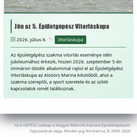
Jön az 5. Épületgépész Vitorláskupa
2026. július 8.
Vitorláskupa
Az épületgépész szakma vitorlás eseménye idén
jubileumához érkezik, hiszen 2026. szeptember 5-én
immáron ötödik alkalommal rajtol el az Épületgépész
Vitorláskupa az Alsóörs Marina kikötőből, ahol a
szakma szereplői, a sport szeretete és az üzleti
kapcsolatok ismét találkoznak.
Az E-GÉPÉSZ szaklap a Magyar Mérnöki Kamara Épületképészeti
Tagozatának lapja. Minden jog fenntartva, © 2009–2026