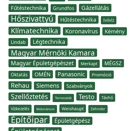
Gázellátás
Fűtéstechnika
Grundfos
Hőszivattyú
Hűtéstechnika
Ivóvíz
Klímatechnika
Koronavírus
Kémény
Légtechnika
Lindab
Magyar Mérnöki Kamara
Magyar Épületgépészet
MÉGSZ
Merkapt
Panasonic
OMÉN
Oktatás
Promóció
Rehau
Siemens
Szabványok
Szellőztetés
Testo
Távhő
Termosztát
Weishaupt
Vízkezelés
Zehnder
Webinárium
Építőipar
Épületgépész