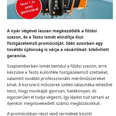
A nyár végével lassan megkezdődik a fűtési
szezon, és a Testo ismét elindítja őszi
füstgázelemző promócióját. Idén azonban egy
további újdonság is várja a vásárlókat: kibővített
garancia.
Szeptemberben ismét beindul a fűtési szezon, erre
készülve a Testo különféle füstgázelemző szetteket,
valamint további professzionális mérőműszereket
kínál. A korszerű műszerek széles választéka lehetővé
teszi, hogy munkáját gyorsan, hatékonyan, és
egyszerűen el tudja végezni, így lépést tud tartani az
ilyenkor megnövekedett számú megbízásokkal.
A promócióban részt vevő termékek között