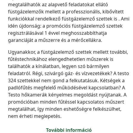
megtalálhatók az alapvető feladatokat ellátó
füstgázelemzők mellett a professzionális, kibővített
funkciókkal rendelkező füstgázelemző szettek is . Ami
idén újdonság: a promóciós füstgázelemző szettek
regisztrálásával 1 évvel meghosszabbíthatja
garanciáját a műszerre és a mérőcellákra.
Ugyanakkor, a füstgázelemző szettek mellett további,
fűtéstechnikához elengedhetetlen műszerek is
találhatók a kínálatban, legyen szó bármilyen
feladatról. Régi, szivárgó gáz- és vízvezetékek? A testo
324 szettekkel nem gond a felkutatásuk. Kétségek a
padlófűtés megfelelő működésével kapcsolatban? A
Testo hőkamerák kényelmes megoldást nyújtanak. A
promócióban minden fűtéssel kapcsolatos műszert
megtalálhat, így minden eshetőségre felkészülhet,
nem érheti meglepetés.
További információ