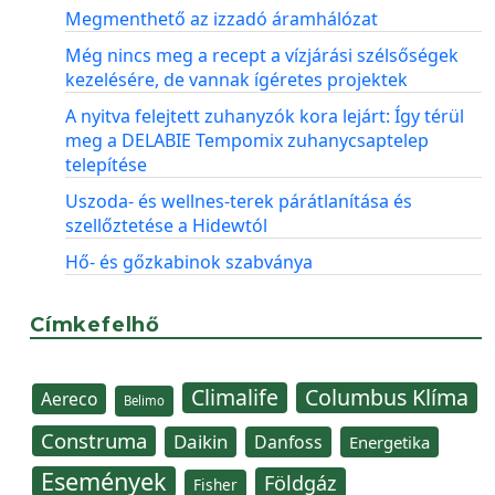
Megmenthető az izzadó áramhálózat
Még nincs meg a recept a vízjárási szélsőségek
kezelésére, de vannak ígéretes projektek
A nyitva felejtett zuhanyzók kora lejárt: Így térül
meg a DELABIE Tempomix zuhanycsaptelep
telepítése
Uszoda- és wellnes-terek párátlanítása és
szellőztetése a Hidewtól
Hő- és gőzkabinok szabványa
Címkefelhő
Climalife
Columbus Klíma
Aereco
Belimo
Construma
Daikin
Danfoss
Energetika
Események
Földgáz
Fisher