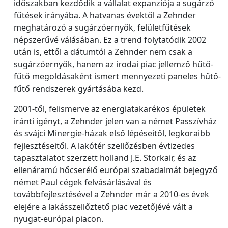
időszakban kezdődik a vállalat expanziója a sugárzó
fűtések irányába. A hatvanas évektől a Zehnder
meghatározó a sugárzóernyők, felületfűtések
népszerűvé válásában. Ez a trend folytatódik 2002
után is, ettől a dátumtól a Zehnder nem csak a
sugárzóernyők, hanem az irodai piac jellemző hűtő-
fűtő megoldásaként ismert mennyezeti paneles hűtő-
fűtő rendszerek gyártásába kezd.
2001-től, felismerve az energiatakarékos épületek
iránti igényt, a Zehnder jelen van a német Passzívház
és svájci Minergie-házak első lépéseitől, legkoraibb
fejlesztéseitől. A lakótér szellőzésben évtizedes
tapasztalatot szerzett holland J.E. Storkair, és az
ellenáramú hőcserélő európai szabadalmát bejegyző
német Paul cégek felvásárlásával és
továbbfejlesztésével a Zehnder már a 2010-es évek
elejére a lakásszellőztető piac vezetőjévé vált a
nyugat-európai piacon.