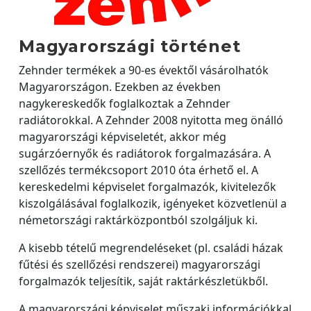
Magyarországi történet
Zehnder termékek a 90-es évektől vásárolhatók
Magyarországon. Ezekben az években
nagykereskedők foglalkoztak a Zehnder
radiátorokkal. A Zehnder 2008 nyitotta meg önálló
magyarországi képviseletét, akkor még
sugárzóernyők és radiátorok forgalmazására. A
szellőzés termékcsoport 2010 óta érhető el. A
kereskedelmi képviselet forgalmazók, kivitelezők
kiszolgálásával foglalkozik, igényeket közvetlenül a
németországi raktárközpontból szolgáljuk ki.
A kisebb tételű megrendeléseket (pl. családi házak
fűtési és szellőzési rendszerei) magyarországi
forgalmazók teljesítik, saját raktárkészletükből.
A magyarországi képviselet műszaki információkkal,