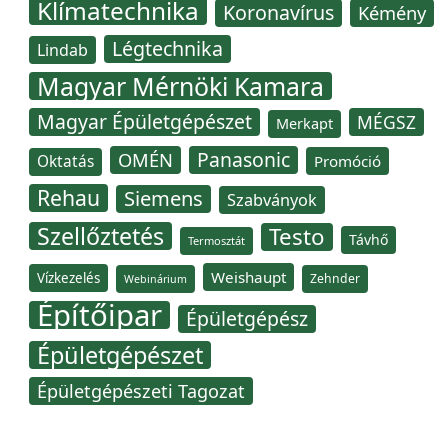
Klímatechnika
Koronavírus
Kémény
Légtechnika
Lindab
Magyar Mérnöki Kamara
Magyar Épületgépészet
MÉGSZ
Merkapt
Panasonic
OMÉN
Oktatás
Promóció
Rehau
Siemens
Szabványok
Szellőztetés
Testo
Távhő
Termosztát
Weishaupt
Vízkezelés
Zehnder
Webinárium
Építőipar
Épületgépész
Épületgépészet
Épületgépészeti Tagozat