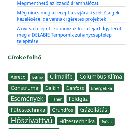
Megmenthető az izzadó áramhálózat
Még nincs meg a recept a vízjárási szélsőségek
kezelésére, de vannak ígéretes projektek
A nyitva felejtett zuhanyzók kora lejárt: Így térül
meg a DELABIE Tempomix zuhanycsaptelep
telepítése
Címkefelhő
Climalife
Columbus Klíma
Aereco
Belimo
Construma
Daikin
Danfoss
Energetika
Események
Földgáz
Fisher
Gázellátás
Fűtéstechnika
Grundfos
Hőszivattyú
Hűtéstechnika
Ivóvíz