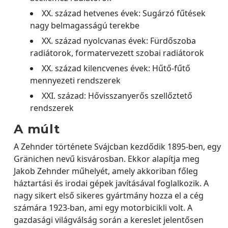
XX. század hetvenes évek: Sugárzó fűtések
nagy belmagasságú terekbe
XX. század nyolcvanas évek: Fürdőszoba
radiátorok, formatervezett szobai radiátorok
XX. század kilencvenes évek: Hűtő-fűtő
mennyezeti rendszerek
XXI. század: Hővisszanyerős szellőztető
rendszerek
A múlt
A Zehnder története Svájcban kezdődik 1895-ben, egy
Gränichen nevű kisvárosban. Ekkor alapítja meg
Jakob Zehnder műhelyét, amely akkoriban főleg
háztartási és irodai gépek javításával foglalkozik. A
nagy sikert első sikeres gyártmány hozza el a cég
számára 1923-ban, ami egy motorbicikli volt. A
gazdasági világválság során a kereslet jelentősen