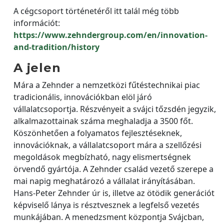
A cégcsoport történetéről itt talál még több
információt:
https://www.zehndergroup.com/en/innovation-
and-tradition/history
A jelen
Mára a Zehnder a nemzetközi fűtéstechnikai piac
tradicionális, innovációkban elöl járó
vállalatcsoportja. Részvényeit a svájci tőzsdén jegyzik,
alkalmazottainak száma meghaladja a 3500 főt.
Köszönhetően a folyamatos fejlesztéseknek,
innovációknak, a vállalatcsoport mára a szellőzési
megoldások megbízható, nagy elismertségnek
örvendő gyártója. A Zehnder család vezető szerepe a
mai napig meghatározó a vállalat irányításában.
Hans-Peter Zehnder úr is, illetve az ötödik generációt
képviselő lánya is résztvesznek a legfelső vezetés
munkájában. A menedzsment központja Svájcban,