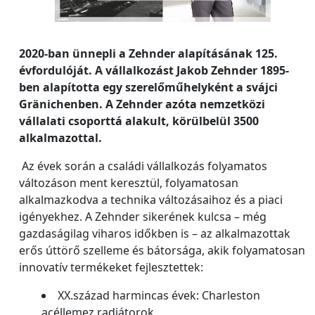
2020-ban ünnepli a Zehnder alapításának 125.
évfordulóját. A vállalkozást Jakob Zehnder 1895-
ben alapította egy szerelőműhelyként a svájci
Gränichenben. A Zehnder azóta nemzetközi
vállalati csoporttá alakult, körülbelül 3500
alkalmazottal.
Az évek során a családi vállalkozás folyamatos
változáson ment keresztül, folyamatosan
alkalmazkodva a technika változásaihoz és a piaci
igényekhez. A Zehnder sikerének kulcsa – még
gazdaságilag viharos időkben is – az alkalmazottak
erős úttörő szelleme és bátorsága, akik folyamatosan
innovatív termékeket fejlesztettek:
XX.század harmincas évek: Charleston
acéllemez radiátorok