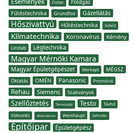
Események
Földgáz
Fisher
Gázellátás
Fűtéstechnika
Grundfos
Hőszivattyú
Hűtéstechnika
Ivóvíz
Klímatechnika
Koronavírus
Kémény
Légtechnika
Lindab
Magyar Mérnöki Kamara
Magyar Épületgépészet
MÉGSZ
Merkapt
Panasonic
OMÉN
Oktatás
Promóció
Rehau
Siemens
Szabványok
Szellőztetés
Testo
Távhő
Termosztát
Weishaupt
Vízkezelés
Zehnder
Webinárium
Építőipar
Épületgépész