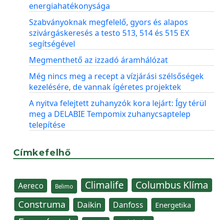
energiahatékonysága
Szabványoknak megfelelő, gyors és alapos
szivárgáskeresés a testo 513, 514 és 515 EX
segítségével
Megmenthető az izzadó áramhálózat
Még nincs meg a recept a vízjárási szélsőségek
kezelésére, de vannak ígéretes projektek
A nyitva felejtett zuhanyzók kora lejárt: Így térül
meg a DELABIE Tempomix zuhanycsaptelep
telepítése
Címkefelhő
Climalife
Columbus Klíma
Aereco
Belimo
Construma
Daikin
Danfoss
Energetika