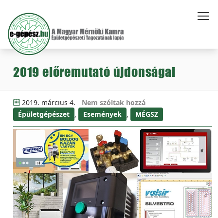
2019 előremutató újdonságai
2019. március 4.
Nem szóltak hozzá
Épületgépészet
,
Események
,
MÉGSZ