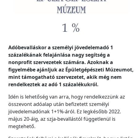
Adóbevalláskor a személyi jövedelemadó 1
százalékának felajánlása nagy segítség a
nonprofit szervezetek számára. Azoknak a
figyelmébe ajánljuk az Épületgépészeti Múzeumot,
mint támogatható szervezetet, akik még nem
rendelkeztek az adó 1 százalékukról.
Idén is lehetőség van arra, hogy rendelkezzünk az
összevont adóalap után befizetett személyi
jövedelemadónak 1+1%-áról. Ez legkésőbb 2022.
május 20-áig, az szja-bevallástól függetlenül is
megtehető.