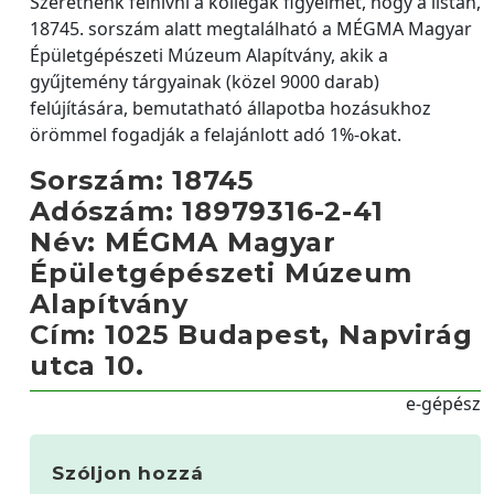
Szeretnénk felhívni a kollégák figyelmét, hogy a listán,
18745. sorszám alatt megtalálható a MÉGMA Magyar
Épületgépészeti Múzeum Alapítvány, akik a
gyűjtemény tárgyainak (közel 9000 darab)
felújítására, bemutatható állapotba hozásukhoz
örömmel fogadják a felajánlott adó 1%-okat.
Sorszám: 18745
Adószám: 18979316-2-41
Név: MÉGMA Magyar
Épületgépészeti Múzeum
Alapítvány
Cím: 1025 Budapest, Napvirág
utca 10.
e-gépész
Szóljon hozzá