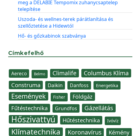
meg a DELABIE Tempomix zuhanycsaptelep
telepítése
Uszoda- és wellnes-terek párátlanítása és
szellőztetése a Hidewtól
Hő- és gőzkabinok szabványa
Címkefelhő
Climalife
Columbus Klíma
Aereco
Belimo
Construma
Daikin
Danfoss
Energetika
Események
Földgáz
Fisher
Gázellátás
Fűtéstechnika
Grundfos
Hőszivattyú
Hűtéstechnika
Ivóvíz
Klímatechnika
Koronavírus
Kémény