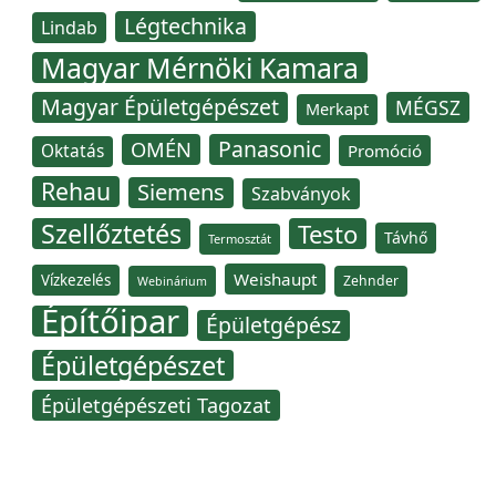
Légtechnika
Lindab
Magyar Mérnöki Kamara
Magyar Épületgépészet
MÉGSZ
Merkapt
Panasonic
OMÉN
Oktatás
Promóció
Rehau
Siemens
Szabványok
Szellőztetés
Testo
Távhő
Termosztát
Weishaupt
Vízkezelés
Zehnder
Webinárium
Építőipar
Épületgépész
Épületgépészet
Épületgépészeti Tagozat