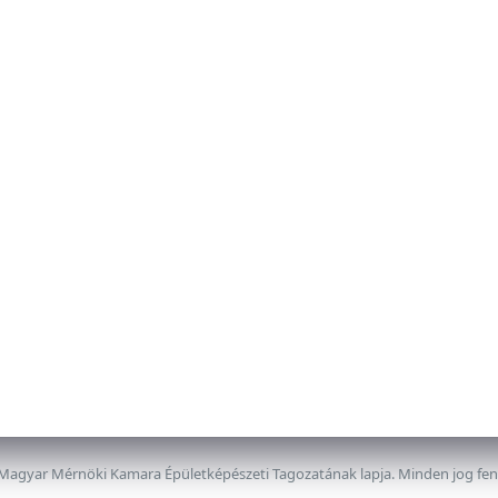
 Magyar Mérnöki Kamara Épületképészeti Tagozatának lapja. Minden jog fe