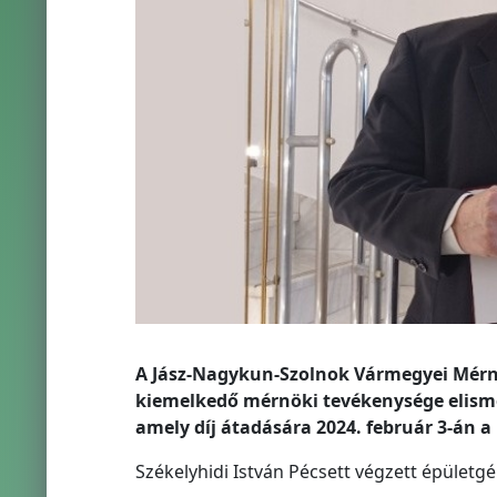
A Jász-Nagykun-Szolnok Vármegyei Mérnö
kiemelkedő mérnöki tevékenysége elism
amely díj átadására 2024. február 3-án 
Székelyhidi István Pécsett végzett épület