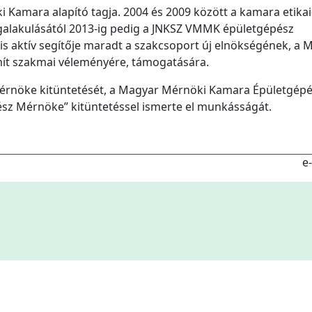
Kamara alapító tagja. 2004 és 2009 között a kamara etikai
egalakulásától 2013-ig pedig a JNKSZ VMMK épületgépész
 is aktív segítője maradt a szakcsoport új elnökségének, a
mít szakmai véleményére, támogatására.
érnöke kitüntetését, a Magyar Mérnöki Kamara Épületgépé
sz Mérnöke” kitüntetéssel ismerte el munkásságát.
e