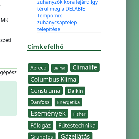
zuhanyzók kora lejárt: Így
-
térül meg a DELABIE
Tempomix
 MMK
zuhanycsaptelep
telepítése
szeti
Címkefelhő
Climalife
Aereco
Belimo
-gépész
Columbus Klíma
Construma
Daikin
Danfoss
Energetika
Események
Fisher
Fűtéstechnika
Földgáz
Gázellátás
Grundfos