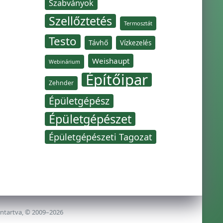
Szabványok
Szellőztetés
Termosztát
Testo
Távhő
Vízkezelés
Weishaupt
Webinárium
Építőipar
Zehnder
Épületgépész
Épületgépészet
Épületgépészeti Tagozat
nntartva, © 2009–2026