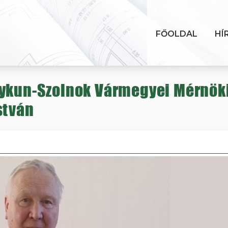
FŐOLDAL
HÍ
gykun-Szolnok Vármegyei Mérnök
stván