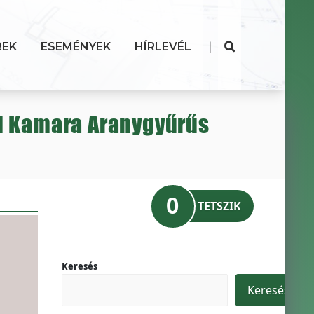
|
REK
ESEMÉNYEK
HÍRLEVÉL
i Kamara Aranygyűrűs
0
TETSZIK
Keresés
Keresés