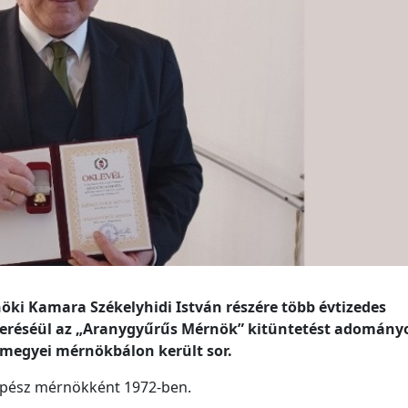
ki Kamara Székelyhidi István részére több évtizedes
eréséül az „Aranygyűrűs Mérnök” kitüntetést adományo
a megyei mérnökbálon került sor.
gépész mérnökként 1972-ben.