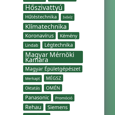
Hőszivattyú
Hűtéstechnika
Ivóvíz
Klímatechnika
Koronavírus
Kémény
Légtechnika
Lindab
Magyar Mérnöki
Kamara
Magyar Épületgépészet
MÉGSZ
Merkapt
OMÉN
Oktatás
Panasonic
Promóció
Rehau
Siemens