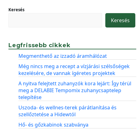
Keresés
Keresés
Legfrissebb cikkek
Megmenthető az izzadó áramhálózat
Még nincs meg a recept a vízjárási szélsőségek
kezelésére, de vannak ígéretes projektek
A nyitva felejtett zuhanyzók kora lejárt: Így térül
meg a DELABIE Tempomix zuhanycsaptelep
telepítése
Uszoda- és wellnes-terek párátlanítása és
szellőztetése a Hidewtól
Hő- és gőzkabinok szabványa