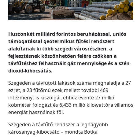
Huszonkét milliárd forintos beruházással, uniós
támogatással geotermikus fűtési rendszert
alakítanak ki több szegedi városrészben, a
fejlesztésnek köszönhetően felére csökken a
távfűtéshez felhasznált gáz mennyisége és a szén-
dioxid-kibocsátás.
Szegeden a távfűtött lakások száma meghaladja a 27
ezret, a 23 fűtőmű ezek mellett további 469
intézményt is kiszolgál, ehhez évente 27 millió
köbméter földgázt és 6,433 millió kilowattóra villamos
energiát használnak föl.
Szegeden a távfűtő-rendszer a legnagyobb
károsanyag-kibocsátó – mondta Botka