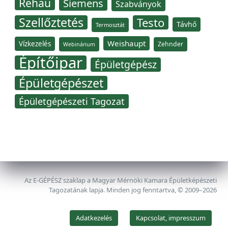
Rehau
Siemens
Szabványok
Szellőztetés
Testo
Távhő
Termosztát
Weishaupt
Vízkezelés
Zehnder
Webinárium
Építőipar
Épületgépész
Épületgépészet
Épületgépészeti Tagozat
Az E-GÉPÉSZ szaklap a Magyar Mérnöki Kamara Épületképészeti
Tagozatának lapja. Minden jog fenntartva, © 2009–2026
Adatkezelés
Kapcsolat, impresszum