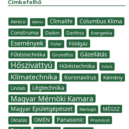
Címkefelhő
Climalife
Columbus Klíma
Aereco
Belimo
Construma
Daikin
Danfoss
Energetika
Események
Földgáz
Fisher
Gázellátás
Fűtéstechnika
Grundfos
Hőszivattyú
Hűtéstechnika
Ivóvíz
Klímatechnika
Koronavírus
Kémény
Légtechnika
Lindab
Magyar Mérnöki Kamara
Magyar Épületgépészet
MÉGSZ
Merkapt
Panasonic
OMÉN
Oktatás
Promóció