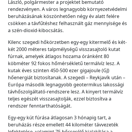
László, polgármester a projektet bemutató
rendezvényen. A város legnagyobb környezetvédelmi
beruházásának köszönhetően négy év alatt felére
csökken a távfűtéshez felhasznált gáz mennyisége és
a szén-dioxid-kibocsátás.
Kilenc szegedi hőkörzetben egy-egy kitermelő és két-
két 2000 méteres talpmélységű visszasajtoló kutat
fúrnak, amelyek átlagos hozama óránként 80
köbméter 92 fokos hőmérsékletű termálvíz lesz. A
kutak éves szinten 450-500 ezer gigajoule (GJ)
hőenergiát biztosítanak. A szegedi – Reykjavík után –
Európa második legnagyobb geotermikus lakossági
távhőszolgáltató-rendszere lesz. A kinyert termálvíz
teljes egészét visszasajtolják, ezzel biztosítva a
rendszer fenntarthatóságát.
Egy-egy kút fúrása átlagosan 3 hónapig tart, a
beruházás része emellett 44 kilométer távvezeték
lefektetése, valamint 75 hőcserélő kialakítása a