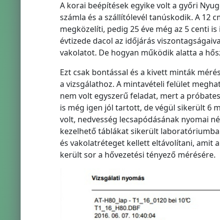
A korai beépítések egyike volt a győri Nyugdí
számla és a szállítólevél tanúskodik. A 12
megközelíti, pedig 25 éve még az 5 centi is
évtizede dacol az időjárás viszontagságaiva
vakolatot. De hogyan működik alatta a hős
Ezt csak bontással és a kivett minták méré
a vizsgálathoz. A mintavételi felület megh
nem volt egyszerű feladat, mert a próbates
is még igen jól tartott, de végül sikerült 
volt, nedvesség lecsapódásának nyomai nél
kezelhető táblákat sikerült laboratóriumba 
és vakolatréteget kellett eltávolítani, ami
került sor a hővezetési tényező mérésére.