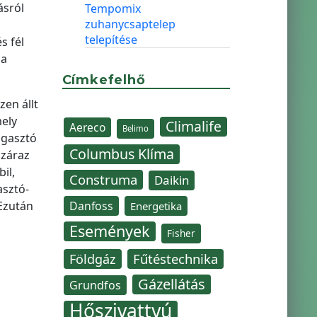
ásról
Tempomix
zuhanycsaptelep
telepítése
s fél
 a
Címkefelhő
zen állt
mely
Climalife
Aereco
Belimo
agasztó
Columbus Klíma
száraz
il,
Construma
Daikin
asztó-
 Ezután
Danfoss
Energetika
Események
Fisher
Fűtéstechnika
Földgáz
Gázellátás
Grundfos
Hőszivattyú