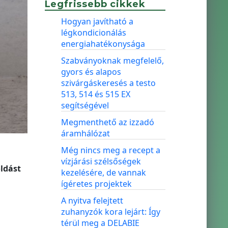
Legfrissebb cikkek
Hogyan javítható a
légkondicionálás
energiahatékonysága
Szabványoknak megfelelő,
gyors és alapos
szivárgáskeresés a testo
513, 514 és 515 EX
segítségével
Megmenthető az izzadó
áramhálózat
Még nincs meg a recept a
vízjárási szélsőségek
ldást
kezelésére, de vannak
ígéretes projektek
A nyitva felejtett
zuhanyzók kora lejárt: Így
térül meg a DELABIE