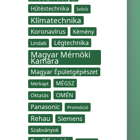
Hűtéstechnika
Ivóvíz
Klímatechnika
Koronavírus
Kémény
Légtechnika
Lindab
Magyar Mérnöki
Kamara
Magyar Épületgépészet
MÉGSZ
Merkapt
OMÉN
Oktatás
Panasonic
Promóció
Rehau
Siemens
Szabványok