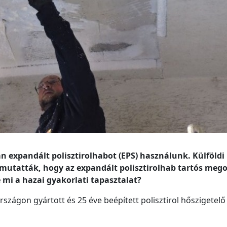
n expandált polisztirolhabot (EPS) használunk. Külföldi
imutatták, hogy az expandált polisztirolhab tartós mego
 mi a hazai gyakorlati tapasztalat?
zágon gyártott és 25 éve beépített polisztirol hőszigetelő