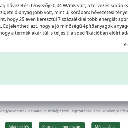
ag hővezetési tényezője 0,04 W/mK volt, a tervezés során e
szigetelő-anyag jobb volt, mint új korában: hővezetési ténye
ent, hogy 25 éven keresztül 7 százalékkal több energiát spó
k. Ez jelentheti azt, hogy a jó minőségű építőanyagok anya
ogy a termék akár túl is teljesíti a specifikációban előírt ad
e
 Magyar Mérnöki Kamara Épületképészeti Tagozatának lapja. Minden jog fe
Adatkezelés
Kapcsolat, impresszum
Médiaajánlat