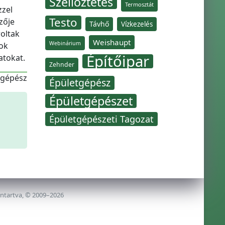
Szellőztetés
Termosztát
zzel
Testo
zője
Távhő
Vízkezelés
roltak
Weishaupt
Webinárium
gok
Építőipar
atokat.
Zehnder
-gépész
Épületgépész
Épületgépészet
Épületgépészeti Tagozat
nntartva, © 2009–2026