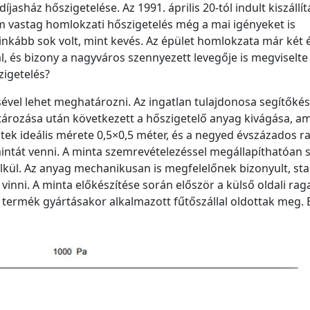
jasház hőszigetelése. Az 1991. április 20-tól indult kiszállít
 cm vastag homlokzati hőszigetelés még a mai igényeket is
 inkább sok volt, mint kevés. Az épület homlokzata már két é
l, és bizony a nagyváros szennyezett levegője is megviselte
zigetelés?
sével lehet meghatározni. Az ingatlan tulajdonosa segítőkés
atározása után következett a hőszigetelő anyag kivágása, a
tek ideális mérete 0,5×0,5 méter, és a negyed évszázados r
6 mintát venni. A minta szemrevételezéssel megállapíthatóan 
kül. Az anyag mechanikusan is megfelelőnek bizonyult, stab
vinni. A minta előkészítése során először a külső oldali rag
t a termék gyártásakor alkalmazott fűtőszállal oldottak meg.