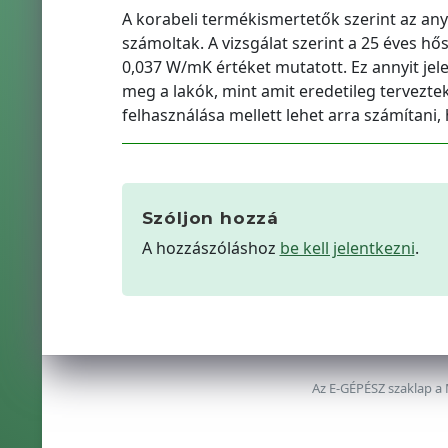
A korabeli termékismertetők szerint az any
számoltak. A vizsgálat szerint a 25 éves hő
0,037 W/mK értéket mutatott. Ez annyit jel
meg a lakók, mint amit eredetileg tervezte
felhasználása mellett lehet arra számítani, h
Szóljon hozzá
A hozzászóláshoz
be kell jelentkezni
.
Az E-GÉPÉSZ szaklap a