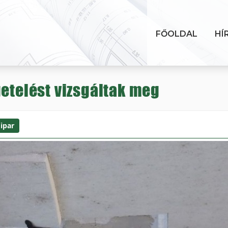
FŐOLDAL
HÍ
getelést vizsgáltak meg
ipar