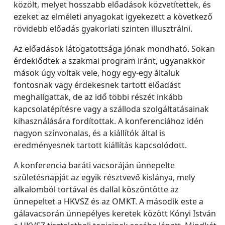
közölt, melyet hosszabb előadások közvetítettek, és
ezeket az elméleti anyagokat igyekezett a következő
rövidebb előadás gyakorlati szinten illusztrálni.
Az előadások látogatottsága jónak mondható. Sokan
érdeklődtek a szakmai program iránt, ugyanakkor
mások úgy voltak vele, hogy egy-egy általuk
fontosnak vagy érdekesnek tartott előadást
meghallgattak, de az idő többi részét inkább
kapcsolatépítésre vagy a szálloda szolgáltatásainak
kihasználására fordítottak. A konferenciához idén
nagyon színvonalas, és a kiállítók által is
eredményesnek tartott kiállítás kapcsolódott.
A konferencia baráti vacsoráján ünnepelte
születésnapját az egyik résztvevő kislánya, mely
alkalomból tortával és dallal köszöntötte az
ünnepeltet a HKVSZ és az OMKT. A második este a
gálavacsorán ünnepélyes keretek között Kónyi István