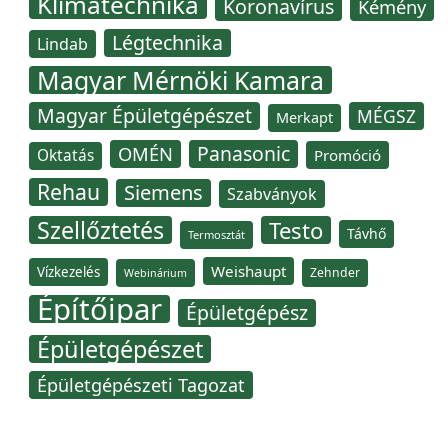
Klímatechnika
Koronavírus
Kémény
Légtechnika
Lindab
Magyar Mérnöki Kamara
Magyar Épületgépészet
MÉGSZ
Merkapt
Panasonic
OMÉN
Oktatás
Promóció
Rehau
Siemens
Szabványok
Szellőztetés
Testo
Távhő
Termosztát
Weishaupt
Vízkezelés
Zehnder
Webinárium
Építőipar
Épületgépész
Épületgépészet
Épületgépészeti Tagozat