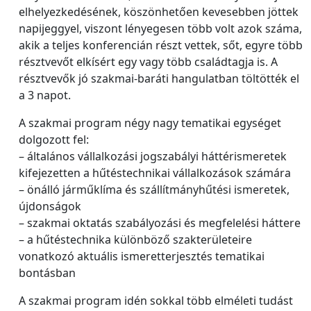
elhelyezkedésének, köszönhetően kevesebben jöttek
napijeggyel, viszont lényegesen több volt azok száma,
akik a teljes konferencián részt vettek, sőt, egyre több
résztvevőt elkísért egy vagy több családtagja is. A
résztvevők jó szakmai-baráti hangulatban töltötték el
a 3 napot.
A szakmai program négy nagy tematikai egységet
dolgozott fel:
– általános vállalkozási jogszabályi háttérismeretek
kifejezetten a hűtéstechnikai vállalkozások számára
– önálló járműklíma és szállítmányhűtési ismeretek,
újdonságok
– szakmai oktatás szabályozási és megfelelési háttere
– a hűtéstechnika különböző szakterületeire
vonatkozó aktuális ismeretterjesztés tematikai
bontásban
A szakmai program idén sokkal több elméleti tudást