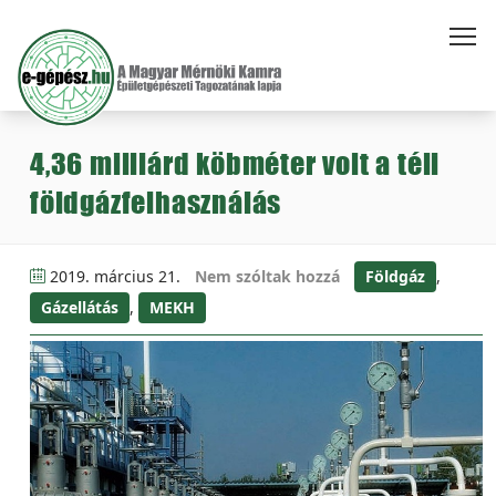
4,36 milliárd köbméter volt a téli
földgázfelhasználás
2019. március 21.
Nem szóltak hozzá
Földgáz
,
Gázellátás
,
MEKH