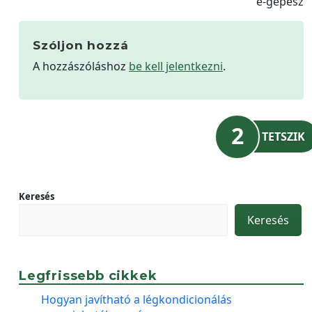
e-gépész
Szóljon hozzá
A hozzászóláshoz
be kell jelentkezni
.
2
TETSZIK
Keresés
Keresés
Legfrissebb cikkek
Hogyan javítható a légkondicionálás