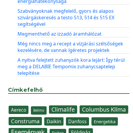
energiahatékonysága
Szabványoknak megfelelő, gyors és alapos
szivárgáskeresés a testo 513, 514 és 515 EX
segítségével
Megmenthető az izzadó áramhálózat
Még nincs meg a recept a vízjárási szélsőségek
kezelésére, de vannak ígéretes projektek
A nyitva felejtett zuhanyzók kora lejárt: Így térül
meg a DELABIE Tempomix zuhanycsaptelep
telepítése
Címkefelhő
Climalife
Columbus Klíma
Aereco
Belimo
Construma
Daikin
Danfoss
Energetika
Események
Földgáz
Fisher