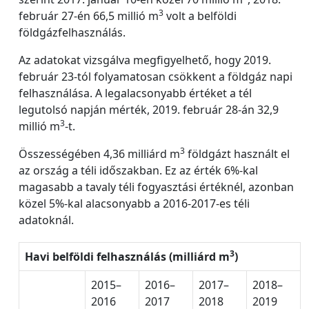
3
február 27-én 66,5 millió m
volt a belföldi
földgázfelhasználás.
Az adatokat vizsgálva megfigyelhető, hogy 2019.
február 23-tól folyamatosan csökkent a földgáz napi
felhasználása. A legalacsonyabb értéket a tél
legutolsó napján mérték, 2019. február 28-án 32,9
3
millió m
-t.
3
Összességében 4,36 milliárd m
földgázt használt el
az ország a téli időszakban. Ez az érték 6%-kal
magasabb a tavaly téli fogyasztási értéknél, azonban
közel 5%-kal alacsonyabb a 2016-2017-es téli
adatoknál.
3
Havi belföldi felhasználás (milliárd m
)
2015–
2016–
2017–
2018–
2016
2017
2018
2019