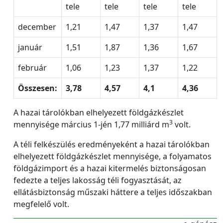
tele
tele
tele
tele
december
1,21
1,47
1,37
1,47
január
1,51
1,87
1,36
1,67
február
1,06
1,23
1,37
1,22
Összesen:
3,78
4,57
4,1
4,36
A hazai tárolókban elhelyezett földgázkészlet
3
mennyisége március 1-jén 1,77 milliárd m
volt.
A téli felkészülés eredményeként a hazai tárolókban
elhelyezett földgázkészlet mennyisége, a folyamatos
földgázimport és a hazai kitermelés biztonságosan
fedezte a teljes lakosság téli fogyasztását, az
ellátásbiztonság műszaki háttere a teljes időszakban
megfelelő volt.