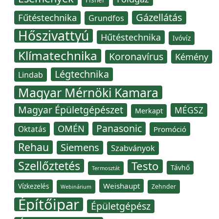
Gázellátás
Fűtéstechnika
Grundfos
Hőszivattyú
Hűtéstechnika
Ivóvíz
Klímatechnika
Koronavírus
Kémény
Légtechnika
Lindab
Magyar Mérnöki Kamara
Magyar Épületgépészet
MÉGSZ
Merkapt
Panasonic
OMÉN
Oktatás
Promóció
Rehau
Siemens
Szabványok
Szellőztetés
Testo
Távhő
Termosztát
Weishaupt
Vízkezelés
Zehnder
Webinárium
Építőipar
Épületgépész