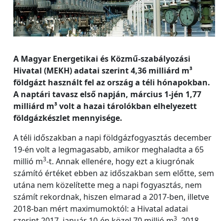
A Magyar Energetikai és Közmű-szabályozási
Hivatal (MEKH) adatai szerint 4,36 milliárd m³
földgázt használt fel az ország a téli hónapokban.
A naptári tavasz első napján, március 1-jén 1,77
milliárd m³ volt a hazai tárolókban elhelyezett
földgázkészlet mennyisége.
A téli időszakban a napi földgázfogyasztás december
19-én volt a legmagasabb, amikor meghaladta a 65
3
millió m
-t. Annak ellenére, hogy ezt a kiugrónak
számító értéket ebben az időszakban sem előtte, sem
utána nem közelítette meg a napi fogyasztás, nem
számít rekordnak, hiszen elmarad a 2017-ben, illetve
2018-ban mért maximumoktól: a Hivatal adatai
3
szerint 2017. január 10-én közel 70 millió m
, 2018.