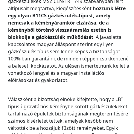
gázkészülékek MSZ CEN/TR 1749 szabványban leírt
altípusait megtartva, kiegészítésként
hozzunk létre
egy olyan B11CS gázkészülék-típust, amely
nemcsak a kéményáramkör elzárása, de a
kéményből történő visszaáramlás esetén is
blokkolja a gázkészülék működését
. A javaslattal
kapcsolatos magyar álláspont szerint egy ilyen
gázkészülék-típus sem lenne képes a biztonságot
100%-ban garantálni, de mindenképpen csökkentené
a baleseti kockázatot. Az ülésen ismertetnünk kellet a
vonatkozó lengyel és a magyar installációs
előírásokat és gyakorlatot.
Válaszként a bizottság elnöke kifejtette, hogy a „B”
típusú gravitációs kéménybe kötött gázkészülékeket
tartalmazó épületek biztonságának megteremtésére
számos kísérletet tettek, amelyek később nem
váltották be a hozzájuk fűzött reményeket. Egyik