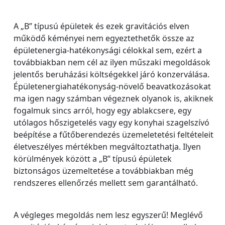
A „B” típusú épületek és ezek gravitációs elven
működő kéményei nem egyeztethetők össze az
épületenergia-hatékonysági célokkal sem, ezért a
továbbiakban nem cél az ilyen műszaki megoldások
jelentős beruházási költségekkel járó konzerválása.
Épületenergiahatékonyság-növelő beavatkozásokat
ma igen nagy számban végeznek olyanok is, akiknek
fogalmuk sincs arról, hogy egy ablakcsere, egy
utólagos hőszigetelés vagy egy konyhai szagelszívó
beépítése a fűtőberendezés üzemeletetési feltételeit
életveszélyes mértékben megváltoztathatja. Ilyen
körülmények között a „B” típusú épületek
biztonságos üzemeltetése a továbbiakban még
rendszeres ellenőrzés mellett sem garantálható.
A végleges megoldás nem lesz egyszerű! Meglévő