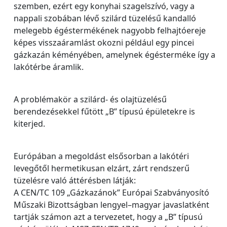
szemben, ezért egy konyhai szagelszívó, vagy a
nappali szobában lévő szilárd tüzelésű kandalló
melegebb égéstermékének nagyobb felhajtóereje
képes visszaáramlást okozni például egy pincei
gázkazán kéményében, amelynek égésterméke így a
lakótérbe áramlik.
A problémakör a szilárd- és olajtüzelésű
berendezésekkel fűtött „B” típusú épületekre is
kiterjed.
Európában a megoldást elsősorban a lakótéri
levegőtől hermetikusan elzárt, zárt rendszerű
tüzelésre való áttérésben látják:
A CEN/TC 109 „Gázkazánok” Európai Szabványosító
Műszaki Bizottságban lengyel–magyar javaslatként
tartják számon azt a tervezetet, hogy a „B” típusú