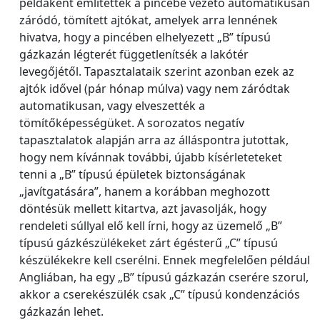
példaként említették a pincébe vezető automatikusan
záródó, tömített ajtókat, amelyek arra lennének
hivatva, hogy a pincében elhelyezett „B” típusú
gázkazán légterét függetlenítsék a lakótér
levegőjétől. Tapasztalataik szerint azonban ezek az
ajtók idővel (pár hónap múlva) vagy nem záródtak
automatikusan, vagy elveszették a
tömítőképességüket. A sorozatos negatív
tapasztalatok alapján arra az álláspontra jutottak,
hogy nem kívánnak további, újabb kísérleteteket
tenni a „B” típusú épületek biztonságának
„javítgatására”, hanem a korábban meghozott
döntésük mellett kitartva, azt javasolják, hogy
rendeleti súllyal elő kell írni, hogy az üzemelő „B”
típusú gázkészülékeket zárt égésterű „C” típusú
készülékekre kell cserélni. Ennek megfelelően például
Angliában, ha egy „B” típusú gázkazán cserére szorul,
akkor a cserekészülék csak „C” típusú kondenzációs
gázkazán lehet.