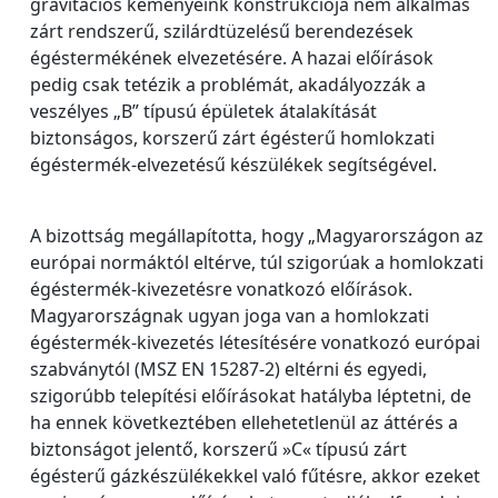
gravitációs kéményeink konstrukciója nem alkalmas
zárt rendszerű, szilárdtüzelésű berendezések
égéstermékének elvezetésére. A hazai előírások
pedig csak tetézik a problémát, akadályozzák a
veszélyes „B” típusú épületek átalakítását
biztonságos, korszerű zárt égésterű homlokzati
égéstermék-elvezetésű készülékek segítségével.
A bizottság megállapította, hogy „Magyarországon az
európai normáktól eltérve, túl szigorúak a homlokzati
égéstermék-kivezetésre vonatkozó előírások.
Magyarországnak ugyan joga van a homlokzati
égéstermék-kivezetés létesítésére vonatkozó európai
szabványtól (MSZ EN 15287-2) eltérni és egyedi,
szigorúbb telepítési előírásokat hatályba léptetni, de
ha ennek következtében ellehetetlenül az áttérés a
biztonságot jelentő, korszerű »C« típusú zárt
égésterű gázkészülékekkel való fűtésre, akkor ezeket