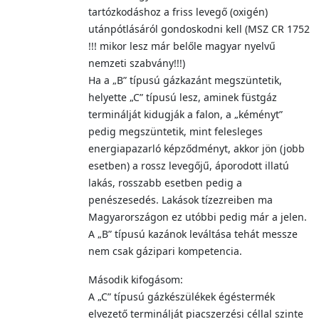
tartózkodáshoz a friss levegő (oxigén)
utánpótlásáról gondoskodni kell (MSZ CR 1752
!!! mikor lesz már belőle magyar nyelvű
nemzeti szabvány!!!)
Ha a „B” típusú gázkazánt megszüntetik,
helyette „C” típusú lesz, aminek füstgáz
terminálját kidugják a falon, a „kéményt”
pedig megszüntetik, mint felesleges
energiapazarló képződményt, akkor jön (jobb
esetben) a rossz levegőjű, áporodott illatú
lakás, rosszabb esetben pedig a
penészesedés. Lakások tízezreiben ma
Magyarországon ez utóbbi pedig már a jelen.
A „B” típusú kazánok leváltása tehát messze
nem csak gázipari kompetencia.
Második kifogásom:
A „C” típusú gázkészülékek égéstermék
elvezető terminálját piacszerzési céllal szinte