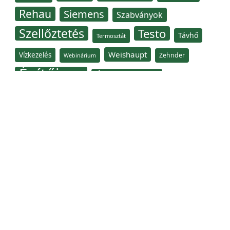
Rehau
Siemens
Szabványok
Szellőztetés
Testo
Távhő
Termosztát
Weishaupt
Vízkezelés
Zehnder
Webinárium
Építőipar
Épületgépész
Épületgépészet
Épületgépészeti Tagozat
Az E-GÉPÉSZ szaklap a Magyar Mérnöki Kamara Épületképészeti
Tagozatának lapja. Minden jog fenntartva, © 2009–2026