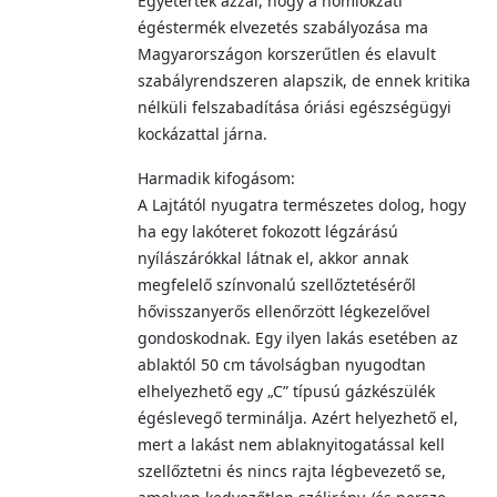
Egyetértek azzal, hogy a homlokzati
égéstermék elvezetés szabályozása ma
Magyarországon korszerűtlen és elavult
szabályrendszeren alapszik, de ennek kritika
nélküli felszabadítása óriási egészségügyi
kockázattal járna.
Harmadik kifogásom:
A Lajtától nyugatra természetes dolog, hogy
ha egy lakóteret fokozott légzárású
nyílászárókkal látnak el, akkor annak
megfelelő színvonalú szellőztetéséről
hővisszanyerős ellenőrzött légkezelővel
gondoskodnak. Egy ilyen lakás esetében az
ablaktól 50 cm távolságban nyugodtan
elhelyezhető egy „C” típusú gázkészülék
égéslevegő terminálja. Azért helyezhető el,
mert a lakást nem ablaknyitogatással kell
szellőztetni és nincs rajta légbevezető se,