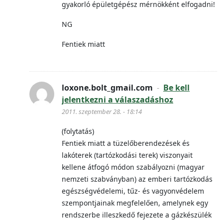
gyakorló épületgépész mérnökként elfogadni!
NG
Fentiek miatt
loxone.bolt_gmail.com
-
Be kell
jelentkezni a válaszadáshoz
2011. szeptember 28. - 18:14
(folytatás)
Fentiek miatt a tüzelőberendezések és
lakóterek (tartózkodási terek) viszonyait
kellene átfogó módon szabályozni (magyar
nemzeti szabványban) az emberi tartózkodás
egészségvédelemi, tűz- és vagyonvédelem
szempontjainak megfelelően, amelynek egy
rendszerbe illeszkedő fejezete a gázkészülék