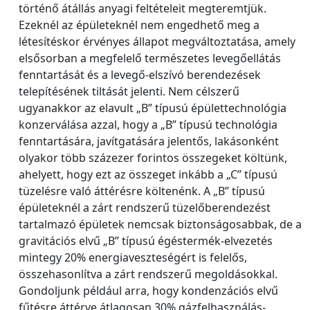
történő átállás anyagi feltételeit megteremtjük.
Ezeknél az épületeknél nem engedhető meg a
létesítéskor érvényes állapot megváltoztatása, amely
elsősorban a megfelelő természetes levegőellátás
fenntartását és a levegő-elszívó berendezések
telepítésének tiltását jelenti. Nem célszerű
ugyanakkor az elavult „B” típusú épülettechnológia
konzerválása azzal, hogy a „B” típusú technológia
fenntartására, javítgatására jelentős, lakásonként
olyakor több százezer forintos összegeket költünk,
ahelyett, hogy ezt az összeget inkább a „C” típusú
tüzelésre való áttérésre költenénk. A „B” típusú
épületeknél a zárt rendszerű tüzelőberendezést
tartalmazó épületek nemcsak biztonságosabbak, de a
gravitációs elvű „B” típusú égéstermék-elvezetés
mintegy 20% energiaveszteségért is felelős,
összehasonlítva a zárt rendszerű megoldásokkal.
Gondoljunk például arra, hogy kondenzációs elvű
fűtésre áttérve átlagosan 30% gázfelhasználás-