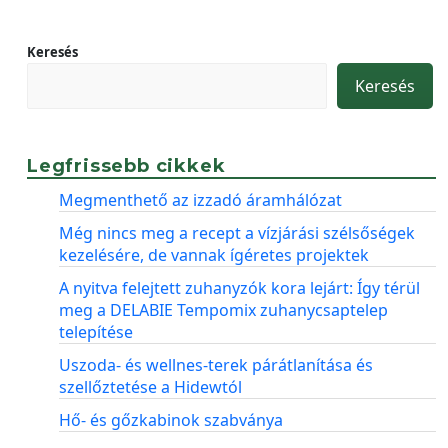
Keresés
Keresés
Legfrissebb cikkek
Megmenthető az izzadó áramhálózat
Még nincs meg a recept a vízjárási szélsőségek
kezelésére, de vannak ígéretes projektek
A nyitva felejtett zuhanyzók kora lejárt: Így térül
meg a DELABIE Tempomix zuhanycsaptelep
telepítése
Uszoda- és wellnes-terek párátlanítása és
szellőztetése a Hidewtól
Hő- és gőzkabinok szabványa