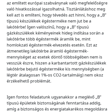
az említett európai szabványnak való megfelelőségre
való hivatkozással igazolhatná. Tisztánlátáshoz meg
kell azt is említeni, hogy tévedés azt hinni, hogy a „B”
típusú készülékek égésterméke nem jut be a
lakótérbe! Igen valószínű, hogy a „B” típusú
gázkészülékek kéményeinek hideg indítása során a
lakótérbe több égéstermék áramlik be, mint
homlokzati égéstermék-elvezetés esetén. Ezt az
átmenetileg lakótérbe áramló égéstermék-
mennyiséget az esetek döntő többségében nem is
vesszük észre, hiszen a karbantartott gázkészülékek
lakótérbe bejutó égésterméke kis mennyiségben (a
légtér átalagosan 1%-os CO2-tartalmáig) nem okoz
érzékelhető problémát.
Igen fontos feladatunk ugyanakkor a meglévő „B”
típusú épületek biztonságának fenntartása addig,
amíg a biztonságos és energiatakarékos megoldásra