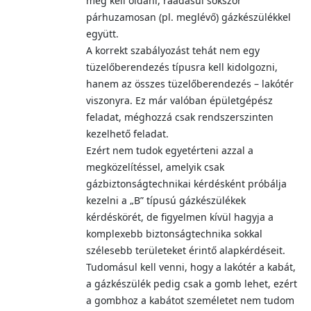
meg kell oldani, ráadásul sokszor
párhuzamosan (pl. meglévő) gázkészülékkel
együtt.
A korrekt szabályozást tehát nem egy
tüzelőberendezés típusra kell kidolgozni,
hanem az összes tüzelőberendezés – lakótér
viszonyra. Ez már valóban épületgépész
feladat, méghozzá csak rendszerszinten
kezelhető feladat.
Ezért nem tudok egyetérteni azzal a
megközelítéssel, amelyik csak
gázbiztonságtechnikai kérdésként próbálja
kezelni a „B” típusú gázkészülékek
kérdéskörét, de figyelmen kívül hagyja a
komplexebb biztonságtechnika sokkal
szélesebb területeket érintő alapkérdéseit.
Tudomásul kell venni, hogy a lakótér a kabát,
a gázkészülék pedig csak a gomb lehet, ezért
a gombhoz a kabátot személetet nem tudom