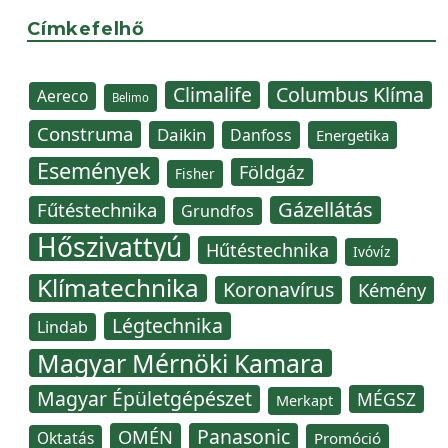
Címkefelhő
Climalife
Columbus Klíma
Aereco
Belimo
Construma
Daikin
Danfoss
Energetika
Események
Földgáz
Fisher
Gázellátás
Fűtéstechnika
Grundfos
Hőszivattyú
Hűtéstechnika
Ivóvíz
Klímatechnika
Koronavírus
Kémény
Légtechnika
Lindab
Magyar Mérnöki Kamara
Magyar Épületgépészet
MÉGSZ
Merkapt
Panasonic
OMÉN
Oktatás
Promóció