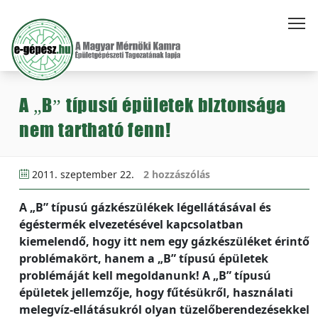
A „B” típusú épületek biztonsága
nem tartható fenn!
2011. szeptember 22.
2 hozzászólás
A „B” típusú gázkészülékek légellátásával és
égéstermék elvezetésével kapcsolatban
kiemelendő, hogy itt nem egy gázkészüléket érintő
problémakört, hanem a „B” típusú épületek
problémáját kell megoldanunk! A „B” típusú
épületek jellemzője, hogy fűtésükről, használati
melegvíz-ellátásukról olyan tüzelőberendezésekkel