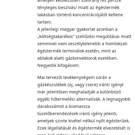
amelyen kedvezőtlen szélirány /és persze
tényleges beszívás/ miatt az égéstermék
lakásban történő koncentrációjától kellene
tartani.
A jelenlegi magyar gyakorlat azonban a
„költségtakarékos” szellőzési megoldásai miatt
semmivel nem veszélytelenebb a homlokzati
égéstermék terminálok esetén, mint az
ablakok alatti gázkonvektorok esetében.
Negyedik kifogásom:
Mai tervezői tevékenységem során a
gázkészülékek (új, vagy csere) iránti igényt
már jelentősen meghaladják a különböző
egyéb hőtermelési alternatívák. A legnagyobb
darabszámot a biomassza
tüzelőberendezések iránti igény jelenti,
amelyek szinte kivétel nélkül nyílt égésterűek.
Ezek légellátását és égéstermék elvezetését is