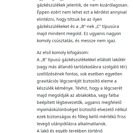
gázkészülékek jelentik, de nem kizárólagosan.
Éppen ezért nem lehet ezt a kérdést annyival
elintézni, hogy tiltsuk be az ilyen
gázkészülékeket és a „B”-nek „C” típusúra
majd mindent megold. Ez ugyanis nagyon
komoly csúsztatás, és messze nem igaz.
Az első komoly kifogásom:
A „B” típusú gázkészülékekkel ellátott lakótér
(vagy más állandó tartózkodásra szolgáló tér)
szellőzésének fontos, sok esetben egyetlen
gravitációs légcseréjét biztosító eleme a
készülék kéménye. Tévhit, hogy a légcserét
majd megoldják az ablakokba, vagy falba
beépített légbevezetők, ugyanis megfelelő
myomáskülönbséget biztosító elvezető nélkül
ezek biztonságos és főleg kellő mértékű friss
levegő utánpótlásra alkalmatlanok.
A lakó és egyéb terekben történő