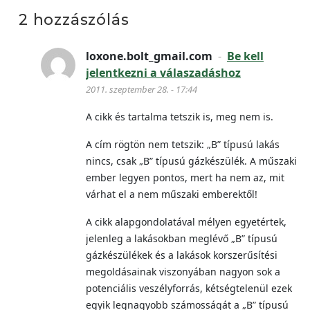
2 hozzászólás
loxone.bolt_gmail.com
-
Be kell
jelentkezni a válaszadáshoz
2011. szeptember 28. - 17:44
A cikk és tartalma tetszik is, meg nem is.
A cím rögtön nem tetszik: „B” típusú lakás
nincs, csak „B” típusú gázkészülék. A műszaki
ember legyen pontos, mert ha nem az, mit
várhat el a nem műszaki emberektől!
A cikk alapgondolatával mélyen egyetértek,
jelenleg a lakásokban meglévő „B” típusú
gázkészülékek és a lakások korszerűsítési
megoldásainak viszonyában nagyon sok a
potenciális veszélyforrás, kétségtelenül ezek
egyik legnagyobb számosságát a „B” típusú