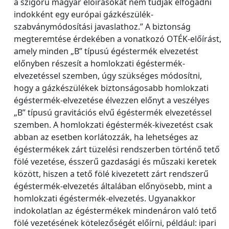
a szigorú magyar előírásokat nem tudják elfogadni
indokként egy európai gázkészülék-
szabványmódosítási javaslathoz.” A biztonság
megteremtése érdekében a vonatkozó OTÉK-előírást,
amely minden „B” típusú égéstermék elvezetést
előnyben részesít a homlokzati égéstermék-
elvezetéssel szemben, úgy szükséges módosítni,
hogy a gázkészülékek biztonságosabb homlokzati
égéstermék-elvezetése élvezzen előnyt a veszélyes
„B” típusú gravitációs elvű égéstermék elvezetéssel
szemben. A homlokzati égéstermék-kivezetést csak
abban az esetben korlátozzák, ha lehetséges az
égéstermékek zárt tüzelési rendszerben történő tető
fölé vezetése, ésszerű gazdasági és műszaki keretek
között, hiszen a tető fölé kivezetett zárt rendszerű
égéstermék-elvezetés általában előnyösebb, mint a
homlokzati égéstermék-elvezetés. Ugyanakkor
indokolatlan az égéstermékek mindenáron való tető
fölé vezetésének kötelezőségét előírni, például: ipari