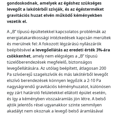
gondoskodnak, amelyek az égéshez szükséges
levegőt a lakótérből szívják, és az égésterméket
gravitációs huzat elvén működő kéményekben
vezetik el.
A „B” típusú épültetekkel kapcsolatos problémák az
energiatakarékossági intézkedések kapcsán merültek
és merülnek fel: A fokozott légzárású nyílászárók
beépítésével
a levegőellátás az eredeti érték 3%-ára
csökkenhet
, amely nem elégséges a „B” típusú
tüzelőberendezések megfelelő, biztonságos
levegőellátására. Az utólag beépített, átlagosan 200
Pa szívóerejű szagelszívók és más lakótérből levegőt
elszívó berendezések könnyen legyőzik a 2-10 Pa
nagyságrendű gravitációs kéményhuzatot, különösen
egy zárt határoló felületekkel ellátott épület esetén,
és így a kéményben visszaáramlás jön létre. A belső
ajtók jelentős rései ugyanakkor szinte semmilyen
akadályt nem okoznak a levegő belső áramlásával