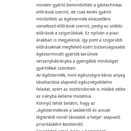
minden gyártó beminősítteti a gáztechnikai
előírások szerint, de csak kevés gyártó
minősítteti az égéstermék elvezetőkre
vonatkozó előírások szerint, pedig ez utóbbi
előírások a szigorúbbak. Ez nyilván a piaci
árakban is megjelenik, így pont a szigorúbb
előírásoknak megfelelő ezért biztonságosabb
égésterminált gyártók kerülnek
versenyhátrányba a gyengébb minőséget
gyártókkal szemben.
Az égéstermék, mint egészségre káros anyag
távoltartása alapvető egészségvédelmi
feladat, ezért az ösztönzésnek is inkább ebbe
az irányba kellene mutatnia.
Könnyű tehát belátni, hogy az
„égésterméknek a lakótértől és annak
légterétől minél távolabb a helye” alapvető
prioritásként kezelendő.