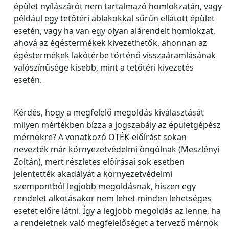
épület nyílászárót nem tartalmazó homlokzatán, vagy
például egy tetőtéri ablakokkal sűrűn ellátott épület
esetén, vagy ha van egy olyan alárendelt homlokzat,
ahová az égéstermékek kivezethetők, ahonnan az
égéstermékek lakótérbe történő visszaáramlásának
valószínűsége kisebb, mint a tetőtéri kivezetés
esetén.
Kérdés, hogy a megfelelő megoldás kiválasztását
milyen mértékben bízza a jogszabály az épületgépész
mérnökre? A vonatkozó OTÉK-előírást sokan
nevezték már környezetvédelmi öngólnak (Meszlényi
Zoltán), mert részletes előírásai sok esetben
jelentették akadályát a környezetvédelmi
szempontból legjobb megoldásnak, hiszen egy
rendelet alkotásakor nem lehet minden lehetséges
esetet előre látni. Így a legjobb megoldás az lenne, ha
a rendeletnek való megfelelőséget a tervező mérnök