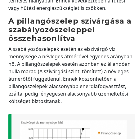
terhelés hiányában. Ennek következtében a fűtési
vagy hűtési energiaszükséglet is csökken.
A pillangószelep szivárgása a
szabályozószeleppel
összehasonlítva
A szabályozószelepek esetén az elszivárgó víz
mennyisége a névleges átmérővel egyenes arányban
nő. A pillangószelepek esetén azonban ez állandóan
nulla marad (A szivárgási szint, tömített) a névleges
átmérőtől függetlenül. Ennek köszönhetően a
pillangószelepek alacsonyabb energiafogyasztást,
ezáltal pedig lényegesen alacsonyabb üzemeltetési
költséget biztosítanak.