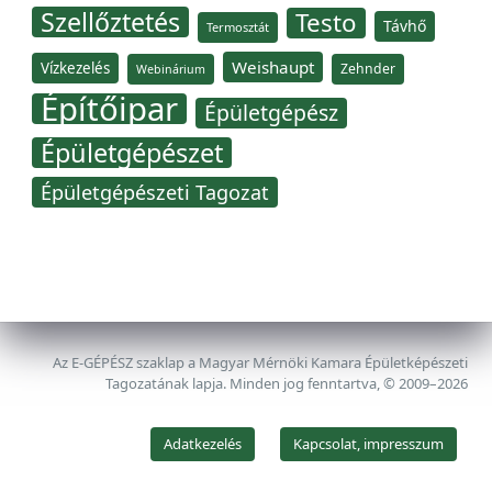
Szellőztetés
Testo
Távhő
Termosztát
Weishaupt
Vízkezelés
Zehnder
Webinárium
Építőipar
Épületgépész
Épületgépészet
Épületgépészeti Tagozat
Az E-GÉPÉSZ szaklap a Magyar Mérnöki Kamara Épületképészeti
Tagozatának lapja. Minden jog fenntartva, © 2009–2026
Adatkezelés
Kapcsolat, impresszum