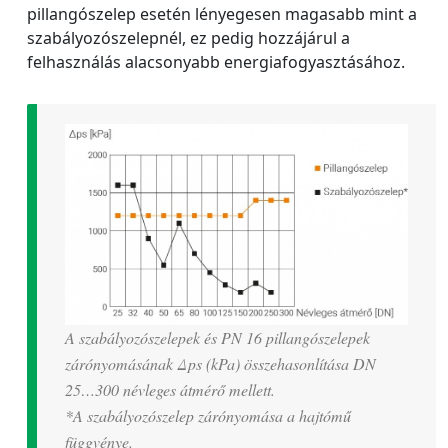
pillangószelep esetén lényegesen magasabb mint a
szabályozószelepnél, ez pedig hozzájárul a
felhasználás alacsonyabb energiafogyasztásához.
A szabályozószelepek és PN 16 pillangószelepek
zárónyomásának Δps (kPa) összehasonlítása DN
25…300 névleges átmérő mellett.
*A szabályozószelep zárónyomása a hajtómű
függvénye.