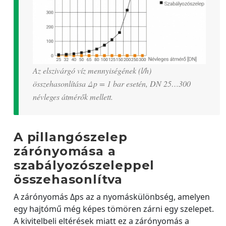
Az elszivárgó víz mennyiségének (l/h)
összehasonlítása Δp = 1 bar esetén, DN 25…300
névleges átmérők mellett.
A pillangószelep
zárónyomása a
szabályozószeleppel
összehasonlítva
A zárónyomás Δps az a nyomáskülönbség, amelyen
egy hajtómű még képes tömören zárni egy szelepet.
A kivitelbeli eltérések miatt ez a zárónyomás a