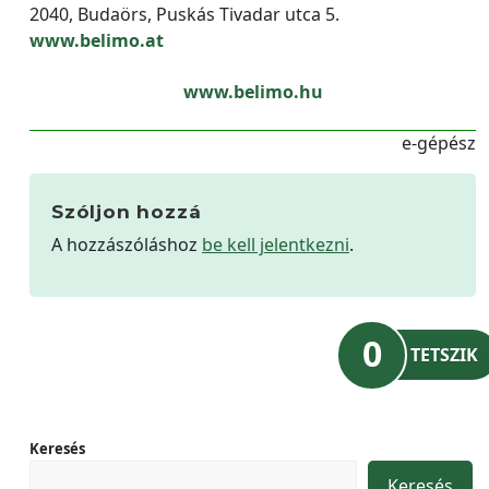
2040, Budaörs, Puskás Tivadar utca 5.
www.belimo.at
www.belimo.hu
e-gépész
Szóljon hozzá
A hozzászóláshoz
be kell jelentkezni
.
0
TETSZIK
Keresés
Keresés