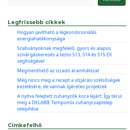
Legfrissebb cikkek
Hogyan javítható a légkondicionálás
energiahatékonysága
Szabványoknak megfelelő, gyors és alapos
szivárgáskeresés a testo 513, 514 és 515 EX
segítségével
Megmenthető az izzadó áramhálózat
Még nincs meg a recept a vízjárási szélsőségek
kezelésére, de vannak ígéretes projektek
A nyitva felejtett zuhanyzók kora lejárt: Így térül
meg a DELABIE Tempomix zuhanycsaptelep
telepítése
Címkefelhő