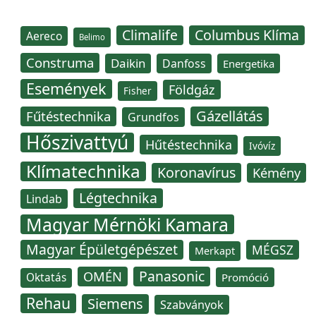
Climalife
Columbus Klíma
Aereco
Belimo
Construma
Daikin
Danfoss
Energetika
Események
Földgáz
Fisher
Gázellátás
Fűtéstechnika
Grundfos
Hőszivattyú
Hűtéstechnika
Ivóvíz
Klímatechnika
Koronavírus
Kémény
Légtechnika
Lindab
Magyar Mérnöki Kamara
Magyar Épületgépészet
MÉGSZ
Merkapt
Panasonic
OMÉN
Oktatás
Promóció
Rehau
Siemens
Szabványok