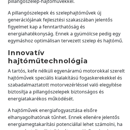
pillangószelep-hajtóművekkel.
A pillangószelepek és szelephajtóművek új
generációjának fejlesztési szakaszában jelentős
figyelmet kap a fenntarthatóság és
energiahatékonyság. Ennek a gyümölcse pedig egy
egymáshoz optimálisan tervezett szelep és hajtómű.
Innovatív
hajtóműtechnológia
A tartós, kefe nélküli egyenáramú motorokkal szerelt
hajtóművek speciális kialakítású fogaskerekekkel és
szabadalmaztatott motorvezérléssel való elegyítése
biztosítja a pillangószelepek biztonságos és
energiatakarékos működését.
A hajtóművek energiafogyasztása elsőre
elhanyagolhatónak tűnhet. Ennek ellenére jelentős
energiamegtakarítási potenciállal lehet számolni, ha