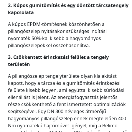
2. Kúpos gumitömítés és egy döntött tárcsatengely
kapcsolata
A kúpos EPDM-tömítésnek köszönhetően a
pillangószelep nyitásakor szükséges indítási
nyomaték 50%-kal kisebb a hagyományos
pillangószelepekkel összehasonlítva.
3. Csökkentett érintkezési felület a tengely
területén
A pillangószelep tengelyterülete olyan kialakítást
kapott, hogy a tárcsa és a gumitömítés érintkezési
felülete kisebb legyen, ami egyúttal kisebb súrlódási
ellenállást is jelent. Az energiafogyasztás jelentős
része csökkenthető a fent ismertetett optimalizációk
segítségével. Egy DN 300 névleges átmérőjű
hagyományos pillangószelep ennek megfelelően 400
Nm nyomatékú hajtóművet igényel, míg a Belimo