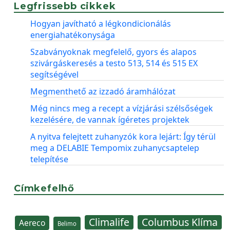
Legfrissebb cikkek
Hogyan javítható a légkondicionálás
energiahatékonysága
Szabványoknak megfelelő, gyors és alapos
szivárgáskeresés a testo 513, 514 és 515 EX
segítségével
Megmenthető az izzadó áramhálózat
Még nincs meg a recept a vízjárási szélsőségek
kezelésére, de vannak ígéretes projektek
A nyitva felejtett zuhanyzók kora lejárt: Így térül
meg a DELABIE Tempomix zuhanycsaptelep
telepítése
Címkefelhő
Climalife
Columbus Klíma
Aereco
Belimo