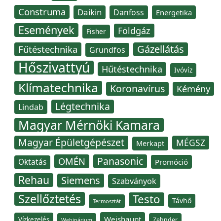
Construma
Daikin
Danfoss
Energetika
Események
Földgáz
Fisher
Gázellátás
Fűtéstechnika
Grundfos
Hőszivattyú
Hűtéstechnika
Ivóvíz
Klímatechnika
Koronavírus
Kémény
Légtechnika
Lindab
Magyar Mérnöki Kamara
Magyar Épületgépészet
MÉGSZ
Merkapt
Panasonic
OMÉN
Oktatás
Promóció
Rehau
Siemens
Szabványok
Szellőztetés
Testo
Távhő
Termosztát
Weishaupt
Vízkezelés
Zehnder
Webinárium