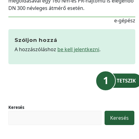
megoldásával egy 160 Nm-es PR-hajtómű is elegendő
DN 300 névleges átmérő esetén.
e-gépész
Szóljon hozzá
A hozzászóláshoz
be kell jelentkezni
.
1
TETSZIK
Keresés
Keresés