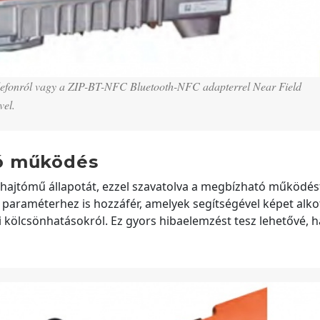
elefonról vagy a ZIP-BT-NFC Bluetooth-NFC adapterrel Near Field
el.
ó működés
 a hajtómű állapotát, ezzel szavatolva a megbízható működést
 paraméterhez is hozzáfér, amelyek segítségével képet alko
 kölcsönhatásokról. Ez gyors hibaelemzést tesz lehetővé, h