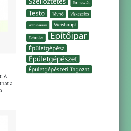
Szellőztetés
Termosztát
Testo
Távhő
Vízkezelés
Weishaupt
Webinárium
Építőipar
Zehnder
Épületgépész
Épületgépészet
Épületgépészeti Tagozat
. A
that a
a