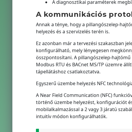
A diagnosztikai paraméterek megb
A kommunikációs protok
Annak a ténye, hogy a pillangószelep-haj
helyezés és a szervizelés terén is.
Ez azonban már a tervezési szakaszban jel
konfigurálható, mely lényegesen megkönnyít
összpontosítani. A pillangószelep-hajtómű 
Modbus RTU és BACnet MS/TP üzemre állíth
tápellátáshoz csatlakoztatva.
Egyszerű üzembe helyezés NFC technológi
A Near Field Communication (NFC) funkcióv
történő üzembe helyezést, konfigurációt és
mobilalkalmazással a 2 vagy 3 járatú szabál
intuitív módon konfigurálhatók.