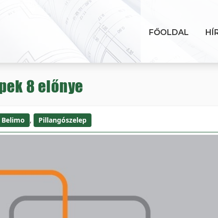
FŐOLDAL
HÍ
pek 8 előnye
Belimo
,
Pillangószelep