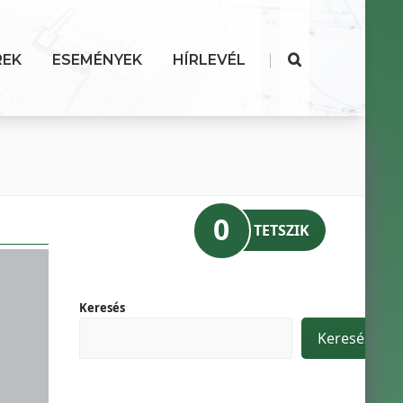
|
REK
ESEMÉNYEK
HÍRLEVÉL
0
TETSZIK
Keresés
Keresés