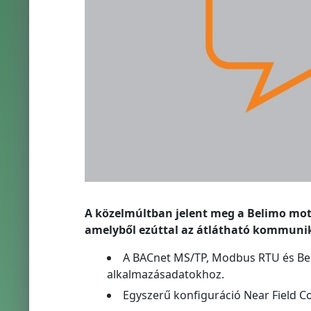
A közelmúltban jelent meg a Belimo moto
amelyből ezúttal az átlátható kommunik
A BACnet MS/TP, Modbus RTU és Beli
alkalmazásadatokhoz.
Egyszerű konfiguráció Near Field C