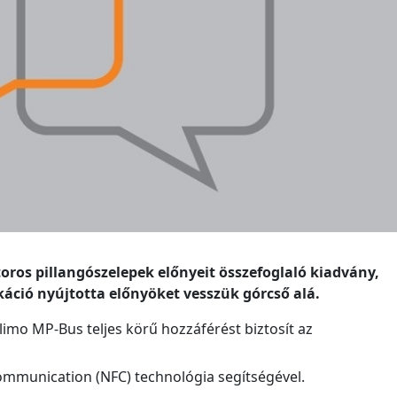
ros pillangószelepek előnyeit összefoglaló kiadvány,
áció nyújtotta előnyöket vesszük górcső alá.
mo MP-Bus teljes körű hozzáférést biztosít az
ommunication (NFC) technológia segítségével.