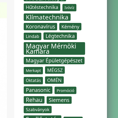
Hűtéstechnika
Ivóvíz
Klímatechnika
Koronavírus
Kémény
Légtechnika
Lindab
Magyar Mérnöki
Kamara
Magyar Épületgépészet
MÉGSZ
Merkapt
OMÉN
Oktatás
Panasonic
Promóció
Rehau
Siemens
Szabványok