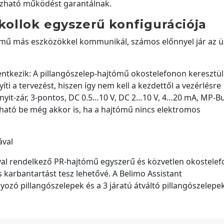
ízható működést garantálnak.
ollok egyszerű konfigurációja
tómű más eszközökkel kommunikál, számos előnnyel jár az
entkezik: A pillangószelep-hajtómű okostelefonon keresztül
i a tervezést, hiszen így nem kell a kezdettől a vezérlésre
nyit-zár, 3-pontos, DC 0.5…10 V, DC 2…10 V, 4…20 mA, MP-Bu
ató be még akkor is, ha a hajtómű nincs elektromos
ával
al rendelkező PR-hajtómű egyszerű és közvetlen okostelef
 karbantartást tesz lehetővé. A Belimo Assistant
yozó pillangószelepek és a 3 járatú átváltó pillangószelepe