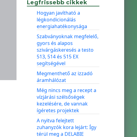
Legfrissebb cikkek
Hogyan javítható a
légkondicionálás
energiahatékonysága
Szabványoknak megfelelő,
gyors és alapos
szivárgáskeresés a testo
513, 514 és 515 EX
segítségével
Megmenthető az izzadó
áramhálózat
Még nincs meg a recept a
vízjárási szélsőségek
kezelésére, de vannak
ígéretes projektek
A nyitva felejtett
zuhanyzók kora lejárt: Így
térül meg a DELABIE