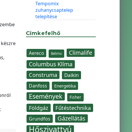
Tempomix
zuhanycsaptelep
telepítése
 üzembe
Címkefelhő
 készre
Climalife
Aereco
Belimo
s,
Columbus Klíma
Construma
Daikin
Danfoss
Energetika
onról
Események
Fisher
Fűtéstechnika
Földgáz
k
Gázellátás
Grundfos
Hőszivattyú