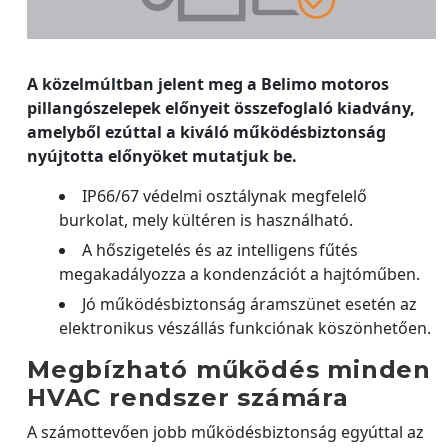
A közelmúltban jelent meg a Belimo motoros
pillangószelepek előnyeit összefoglaló kiadvány,
amelyből ezúttal a kiváló működésbiztonság
nyújtotta előnyöket mutatjuk be.
IP66/67 védelmi osztálynak megfelelő
burkolat, mely kültéren is használható.
A hőszigetelés és az intelligens fűtés
megakadályozza a kondenzációt a hajtóműben.
Jó működésbiztonság áramszünet esetén az
elektronikus vészállás funkciónak köszönhetően.
Megbízható működés minden
HVAC rendszer számára
A számottevően jobb működésbiztonság egyúttal az