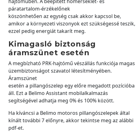
hajtóműben. A beépített hőmérséklet- és
páratartalom-érzékelőnek
köszönhetően az egység csak akkor kapcsol be,
amikor a környezeti viszonyok ezt szükségessé teszik,
ezzel pedig energiát takarít meg.
Kimagasló biztonság
áramszünet esetén
A megbízható PRK-hajtómű vészállás funkciója magas
üzembiztonságot szavatol létesítményében.
Áramszünet
esetén a pillangószelep egy előre megadott pozícióba
áll. Ezt a Belimo Assistant mobilalkalmazás
segítségével adhatja meg 0% és 100% között.
Ha kíváncsi a Belimo motoros pillangószelepek által
kínált további 7 előnyre, akkor tekintse meg az alábbi
pdf-et.