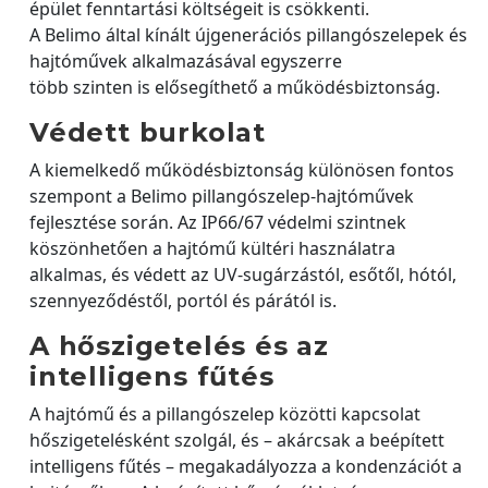
épület fenntartási költségeit is csökkenti.
A Belimo által kínált újgenerációs pillangószelepek és
hajtóművek alkalmazásával egyszerre
több szinten is elősegíthető a működésbiztonság.
Védett burkolat
A kiemelkedő működésbiztonság különösen fontos
szempont a Belimo pillangószelep-hajtóművek
fejlesztése során. Az IP66/67 védelmi szintnek
köszönhetően a hajtómű kültéri használatra
alkalmas, és védett az UV-sugárzástól, esőtől, hótól,
szennyeződéstől, portól és párától is.
A hőszigetelés és az
intelligens fűtés
A hajtómű és a pillangószelep közötti kapcsolat
hőszigetelésként szolgál, és – akárcsak a beépített
intelligens fűtés – megakadályozza a kondenzációt a