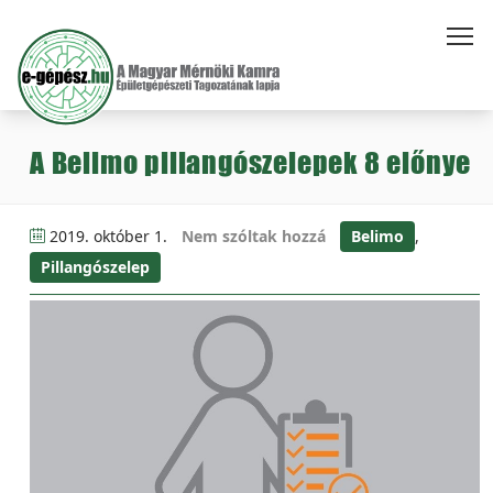
A Belimo pillangószelepek 8 előnye
2019. október 1.
Nem szóltak hozzá
Belimo
,
Pillangószelep