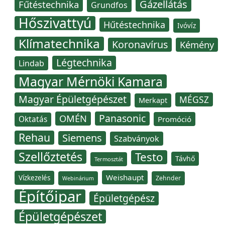
Gázellátás
Fűtéstechnika
Grundfos
Hőszivattyú
Hűtéstechnika
Ivóvíz
Klímatechnika
Koronavírus
Kémény
Légtechnika
Lindab
Magyar Mérnöki Kamara
Magyar Épületgépészet
MÉGSZ
Merkapt
Panasonic
OMÉN
Oktatás
Promóció
Rehau
Siemens
Szabványok
Szellőztetés
Testo
Távhő
Termosztát
Weishaupt
Vízkezelés
Zehnder
Webinárium
Építőipar
Épületgépész
Épületgépészet