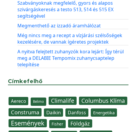
Szabványoknak megfelelő, gyors és alapos
szivárgáskeresés a testo 513, 514 és 515 EX
segítségével
Megmenthető az izzadó áramhálózat
Még nincs meg a recept a vízjárási szélsőségek
kezelésére, de vannak ígéretes projektek
A nyitva felejtett zuhanyzók kora lejárt: Így térül
meg a DELABIE Tempomix zuhanycsaptelep
telepítése
Címkefelhő
Climalife
Columbus Klíma
Aereco
Belimo
Construma
Daikin
Danfoss
Energetika
Események
Földgáz
Fisher