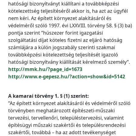
hatósági bizonyítványt kiállítani a továbbképzési
kötelezettség teljesítéséről akkor is, ha azt az ügyfél
nem kéri. Az épített környezet alakításáról és
védelméről szóló 1997. évi LXXVIII. törvény 58. § (3) ba)
pontja szerint ”húszezer forint igazgatási
szolgáltatási díjat köteles fizetni az eljáró hatóság
számlájára a külön jogszabály szerinti szakmai
továbbképzési kötelezettség teljesítését igazoló
hatósági bizonyítvány kiállítását kérelmező személy”.
http://mmk.hu/?page_id=1673
http://www.e-gepesz.hu/?action=show&id=5142
A kamarai törvény 1. § (1) szerint:
”Az épített környezet alakításáról és védelméről szóló
törvényben meghatározott építészeti-műszaki
tervezési, tervellenőri, településtervezési, valamint
építésügyi műszaki szakértői és településrendezési
szakértői, továbbá – ha az adott tevékenységet