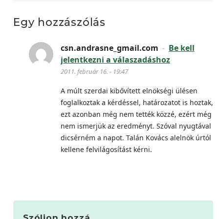
Egy hozzászólás
csn.andrasne_gmail.com
-
Be kell
jelentkezni a válaszadáshoz
2011. február 16. - 19:47
A múlt szerdai kibővített elnökségi ülésen
foglalkoztak a kérdéssel, határozatot is hoztak,
ezt azonban még nem tették közzé, ezért még
nem ismerjük az eredményt. Szóval nyugtával
dicsérném a napot. Talán Kovács alelnök úrtól
kellene felvilágosítást kérni.
Szóljon hozzá