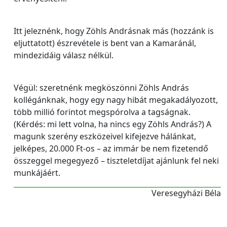
Itt jeleznénk, hogy Zöhls Andrásnak más (hozzánk is
eljuttatott) észrevétele is bent van a Kamaránál,
mindezidáig válasz nélkül.
Végül: szeretnénk megköszönni Zöhls András
kollégánknak, hogy egy nagy hibát megakadályozott,
több millió forintot megspórolva a tagságnak.
(Kérdés: mi lett volna, ha nincs egy Zöhls András?) A
magunk szerény eszközeivel kifejezve hálánkat,
jelképes, 20.000 Ft-os – az immár be nem fizetendő
összeggel megegyező – tiszteletdíjat ajánlunk fel neki
munkájáért.
Veresegyházi Béla