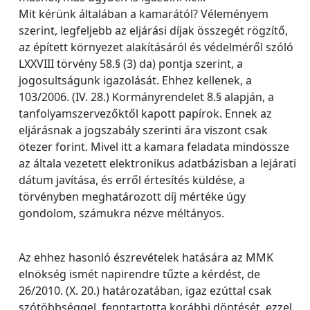
Mit kérünk általában a kamarától? Véleményem
szerint, legfeljebb az eljárási díjak összegét rögzítő,
az épített környezet alakításáról és védelméről szóló
LXXVIII törvény 58.§ (3) da) pontja szerint, a
jogosultságunk igazolását. Ehhez kellenek, a
103/2006. (IV. 28.) Kormányrendelet 8.§ alapján, a
tanfolyamszervezőktől kapott papírok. Ennek az
eljárásnak a jogszabály szerinti ára viszont csak
ötezer forint. Mivel itt a kamara feladata mindössze
az általa vezetett elektronikus adatbázisban a lejárati
dátum javítása, és erről értesítés küldése, a
törvényben meghatározott díj mértéke úgy
gondolom, számukra nézve méltányos.
Az ehhez hasonló észrevételek hatására az MMK
elnökség ismét napirendre tűzte a kérdést, de
26/2010. (X. 20.) határozatában, igaz ezúttal csak
szótöbbséggel, fenntartotta korábbi döntését, ezzel