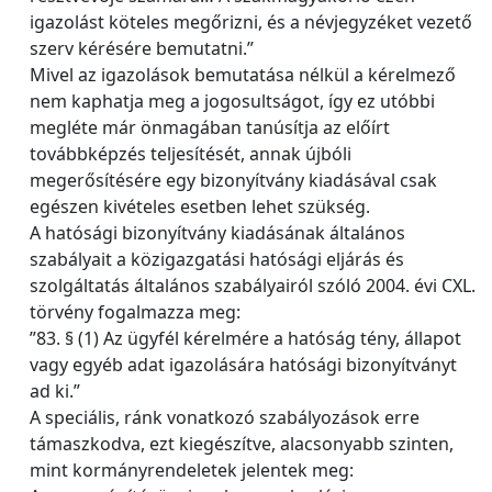
igazolást köteles megőrizni, és a névjegyzéket vezető
szerv kérésére bemutatni.”
Mivel az igazolások bemutatása nélkül a kérelmező
nem kaphatja meg a jogosultságot, így ez utóbbi
megléte már önmagában tanúsítja az előírt
továbbképzés teljesítését, annak újbóli
megerősítésére egy bizonyítvány kiadásával csak
egészen kivételes esetben lehet szükség.
A hatósági bizonyítvány kiadásának általános
szabályait a közigazgatási hatósági eljárás és
szolgáltatás általános szabályairól szóló 2004. évi CXL.
törvény fogalmazza meg:
”83. § (1) Az ügyfél kérelmére a hatóság tény, állapot
vagy egyéb adat igazolására hatósági bizonyítványt
ad ki.”
A speciális, ránk vonatkozó szabályozások erre
támaszkodva, ezt kiegészítve, alacsonyabb szinten,
mint kormányrendeletek jelentek meg: