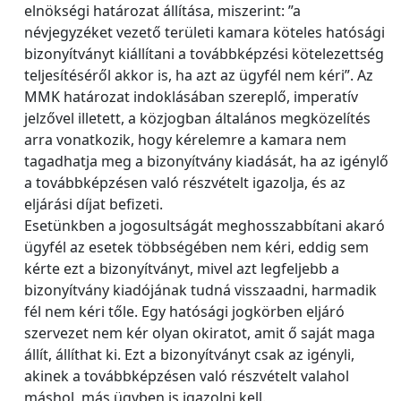
elnökségi határozat állítása, miszerint: ”a
névjegyzéket vezető területi kamara köteles hatósági
bizonyítványt kiállítani a továbbképzési kötelezettség
teljesítéséről akkor is, ha azt az ügyfél nem kéri”. Az
MMK határozat indoklásában szereplő, imperatív
jelzővel illetett, a közjogban általános megközelítés
arra vonatkozik, hogy kérelemre a kamara nem
tagadhatja meg a bizonyítvány kiadását, ha az igénylő
a továbbképzésen való részvételt igazolja, és az
eljárási díjat befizeti.
Esetünkben a jogosultságát meghosszabbítani akaró
ügyfél az esetek többségében nem kéri, eddig sem
kérte ezt a bizonyítványt, mivel azt legfeljebb a
bizonyítvány kiadójának tudná visszaadni, harmadik
fél nem kéri tőle. Egy hatósági jogkörben eljáró
szervezet nem kér olyan okiratot, amit ő saját maga
állít, állíthat ki. Ezt a bizonyítványt csak az igényli,
akinek a továbbképzésen való részvételt valahol
máshol, más ügyben is igazolni kell.