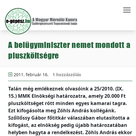
A belügyminiszter nemet mondott a
pluszköltségre
2011. február 16.
1 hozzászólás
Talán még emlékeznek olvasóink a 25/2010. (IX.
15.) MMK Elnökségi határozatra, amely 20.000 Ft
pluszköltséget rótt minden egyes kamarai tagra.
Ezt kifogásolta meg Zöhls András kollégánk.
Szőllőssy Gábor főtitkár válaszában elutasította a
kifogást, az elnökség pedig újabb határozatában
helyben hagyta a rendelkezést. Zöhls András ekkor