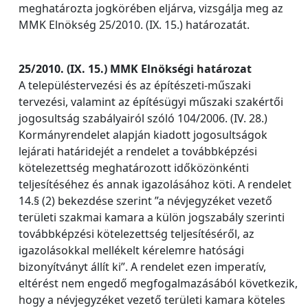
meghatározta jogkörében eljárva, vizsgálja meg az
MMK Elnökség 25/2010. (IX. 15.) határozatát.
25/2010. (IX. 15.) MMK Elnökségi határozat
A településtervezési és az építészeti-műszaki
tervezési, valamint az építésügyi műszaki szakértői
jogosultság szabályairól szóló 104/2006. (IV. 28.)
Kormányrendelet alapján kiadott jogosultságok
lejárati határidejét a rendelet a továbbképzési
kötelezettség meghatározott időközönkénti
teljesítéséhez és annak igazolásához köti. A rendelet
14.§ (2) bekezdése szerint ”a névjegyzéket vezető
területi szakmai kamara a külön jogszabály szerinti
továbbképzési kötelezettség teljesítéséről, az
igazolásokkal mellékelt kérelemre hatósági
bizonyítványt állít ki”. A rendelet ezen imperatív,
eltérést nem engedő megfogalmazásából következik,
hogy a névjegyzéket vezető területi kamara köteles