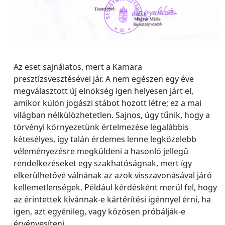
Az eset sajnálatos, mert a Kamara
presztízsvesztésével jár. A nem egészen egy éve
megválasztott új elnökség igen helyesen járt el,
amikor külön jogászi stábot hozott létre; ez a mai
világban nélkülözhetetlen. Sajnos, úgy tűnik, hogy a
törvényi környezetünk értelmezése legalábbis
kétesélyes, így talán érdemes lenne legközelebb
véleményezésre megküldeni a hasonló jellegű
rendelkezéseket egy szakhatóságnak, mert így
elkerülhetővé válnának az azok visszavonásával járó
kellemetlenségek. Például kérdésként merül fel, hogy
az érintettek kívánnak-e kártérítési igénnyel érni, ha
igen, azt egyénileg, vagy közösen próbálják-e
érvényesíteni.