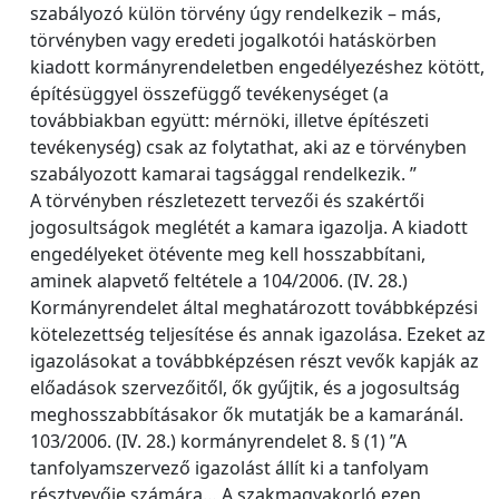
szabályozó külön törvény úgy rendelkezik – más,
törvényben vagy eredeti jogalkotói hatáskörben
kiadott kormányrendeletben engedélyezéshez kötött,
építésüggyel összefüggő tevékenységet (a
továbbiakban együtt: mérnöki, illetve építészeti
tevékenység) csak az folytathat, aki az e törvényben
szabályozott kamarai tagsággal rendelkezik. ”
A törvényben részletezett tervezői és szakértői
jogosultságok meglétét a kamara igazolja. A kiadott
engedélyeket ötévente meg kell hosszabbítani,
aminek alapvető feltétele a 104/2006. (IV. 28.)
Kormányrendelet által meghatározott továbbképzési
kötelezettség teljesítése és annak igazolása. Ezeket az
igazolásokat a továbbképzésen részt vevők kapják az
előadások szervezőitől, ők gyűjtik, és a jogosultság
meghosszabbításakor ők mutatják be a kamaránál.
103/2006. (IV. 28.) kormányrendelet 8. § (1) ”A
tanfolyamszervező igazolást állít ki a tanfolyam
résztvevője számára… A szakmagyakorló ezen