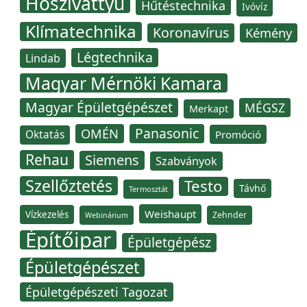
Hőszivattyú
Hűtéstechnika
Ivóvíz
Klímatechnika
Koronavírus
Kémény
Légtechnika
Lindab
Magyar Mérnöki Kamara
Magyar Épületgépészet
MÉGSZ
Merkapt
Panasonic
OMÉN
Oktatás
Promóció
Rehau
Siemens
Szabványok
Szellőztetés
Testo
Távhő
Termosztát
Weishaupt
Vízkezelés
Zehnder
Webinárium
Építőipar
Épületgépész
Épületgépészet
Épületgépészeti Tagozat