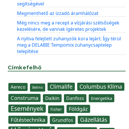
segítségével
Megmenthető az izzadó áramhálózat
Még nincs meg a recept a vízjárási szélsőségek
kezelésére, de vannak ígéretes projektek
A nyitva felejtett zuhanyzók kora lejárt: Így térül
meg a DELABIE Tempomix zuhanycsaptelep
telepítése
Címkefelhő
Climalife
Columbus Klíma
Aereco
Belimo
Construma
Daikin
Danfoss
Energetika
Események
Földgáz
Fisher
Gázellátás
Fűtéstechnika
Grundfos