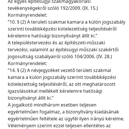
Az egyes építésügyi szakmagyakorlási
tevékenységekről szóló 192/2009. (IX. 15.)
Kormányrendelet:
”10. § (2) A területi szakmai kamara a külön jogszabály
szerinti továbbképzési kötelezettség teljesítéséről
kérelemre hatósági bizonyítványt állít ki.”
A településtervezési és az építészeti-műszaki
tervezési, valamint az építésügyi műszaki szakértői
jogosultság szabályairól szóló 104/2006. (IV. 28.)
Kormányrendelet:
”14. § (2) A névjegyzéket vezető területi szakmai
kamara a külön jogszabály szerinti továbbképzési
kötelezettség teljesítéséről, az ott meghatározott
igazolásokkal mellékelt kérelemre hatósági
bizonyítványt állít ki.”
A jogalkotó mindhárom esetben teljesen
egyértelműen fogalmaz, a bizonyítvány kiadásának
egyértelműen feltétele az ügyfél ilyen irányú kérelme.
Véleményem szerint ezzel teljesen ellentétes az