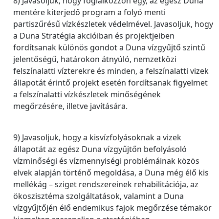
8) Javasoljuk, hogy foglalkozzon egy, az egész Duna
mentére kiterjedő program a folyó menti
partiszűrésű vízkészletek védelmével. Javasoljuk, hogy
a Duna Stratégia akcióiban és projektjeiben
fordítsanak különös gondot a Duna vízgyűjtő szintű
jelentőségű, határokon átnyúló, nemzetközi
felszínalatti vízterekre és minden, a felszínalatti vizek
állapotát érintő projekt esetén fordítsanak figyelmet
a felszínalatti vízkészletek minőségének
megőrzésére, illetve javítására.
9) Javasoljuk, hogy a kisvízfolyásoknak a vizek
állapotát az egész Duna vízgyűjtőn befolyásoló
vízminőségi és vízmennyiségi problémáinak közös
elvek alapján történő megoldása, a Duna még élő kis
mellékág – sziget rendszereinek rehabilitációja, az
ökoszisztéma szolgáltatások, valamint a Duna
vízgyűjtőjén élő endemikus fajok megőrzése témakör