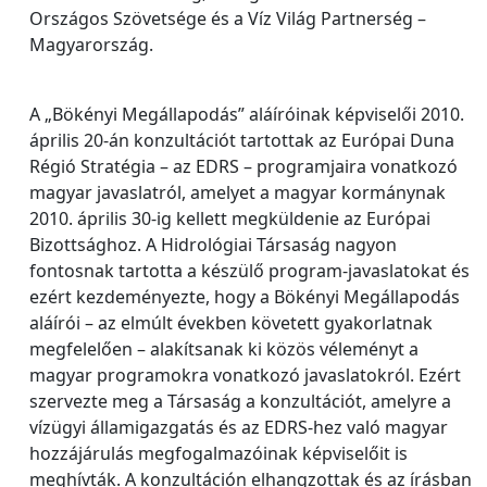
Országos Szövetsége és a Víz Világ Partnerség –
Magyarország.
A „Bökényi Megállapodás” aláíróinak képviselői 2010.
április 20-án konzultációt tartottak az Európai Duna
Régió Stratégia – az EDRS – programjaira vonatkozó
magyar javaslatról, amelyet a magyar kormánynak
2010. április 30-ig kellett megküldenie az Európai
Bizottsághoz. A Hidrológiai Társaság nagyon
fontosnak tartotta a készülő program-javaslatokat és
ezért kezdeményezte, hogy a Bökényi Megállapodás
aláírói – az elmúlt években követett gyakorlatnak
megfelelően – alakítsanak ki közös véleményt a
magyar programokra vonatkozó javaslatokról. Ezért
szervezte meg a Társaság a konzultációt, amelyre a
vízügyi államigazgatás és az EDRS-hez való magyar
hozzájárulás megfogalmazóinak képviselőit is
meghívták. A konzultáción elhangzottak és az írásban