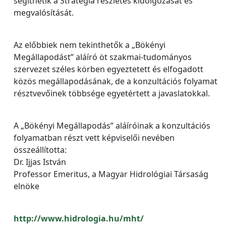
segíthetik a Stratégia részletes kidolgozását és
megvalósítását.
Az előbbiek nem tekinthetők a „Bökényi
Megállapodást” aláíró öt szakmai-tudományos
szervezet széles körben egyeztetett és elfogadott
közös megállapodásának, de a konzultációs folyamat
résztvevőinek többsége egyetértett a javaslatokkal.
A „Bökényi Megállapodás” aláíróinak a konzultációs
folyamatban részt vett képviselői nevében
összeállította:
Dr. Ijjas István
Professor Emeritus, a Magyar Hidrológiai Társaság
elnöke
http://www.hidrologia.hu/mht/