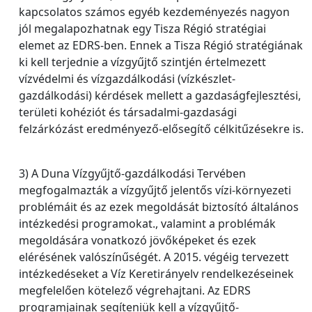
kapcsolatos számos egyéb kezdeményezés nagyon
jól megalapozhatnak egy Tisza Régió stratégiai
elemet az EDRS-ben. Ennek a Tisza Régió stratégiának
ki kell terjednie a vízgyűjtő szintjén értelmezett
vízvédelmi és vízgazdálkodási (vízkészlet-
gazdálkodási) kérdések mellett a gazdaságfejlesztési,
területi kohéziót és társadalmi-gazdasági
felzárkózást eredményező-elősegítő célkitűzésekre is.
3) A Duna Vízgyűjtő-gazdálkodási Tervében
megfogalmazták a vízgyűjtő jelentős vízi-környezeti
problémáit és az ezek megoldását biztosító általános
intézkedési programokat., valamint a problémák
megoldására vonatkozó jövőképeket és ezek
elérésének valószínűségét. A 2015. végéig tervezett
intézkedéseket a Víz Keretirányelv rendelkezéseinek
megfelelően kötelező végrehajtani. Az EDRS
programjainak segíteniük kell a vízgyűjtő-