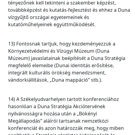
tényezőnek kell tekinteni a szakember képzést,
továbbképzést és kutatás-fejlesztést és ehhez a Duna
vízgyűjtő országai egyetemeinek és
kutatóműhelyeinek együttműködését.
13) Fontosnak tartjuk, hogy kezdeményezzük a
Környezetvédelmi és Vízügyi Múzeum (Duna
Múzeum) javaslatainak beépítését a Duna Stratégia
megfelelő elemeibe (Dunai identitás erősítése,
integrált kulturális örökség menedzsment,
vándorkiállítások, „Duna mappáció” stb.).
14) A Székelyudvarhelyen tartott konferenciához
hasonlóan a Duna Stratégia Akciótervének
nyilvánosságra hozása után a „Bökényi
Megállapodás” aláírói tartsanak nemzetközi
konferenciát és azon határozzák meg, hogy miben