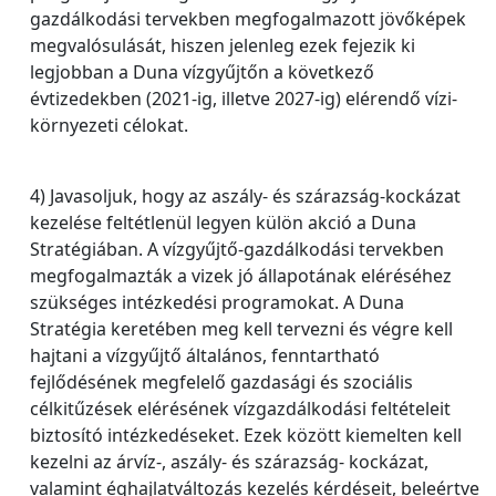
gazdálkodási tervekben megfogalmazott jövőképek
megvalósulását, hiszen jelenleg ezek fejezik ki
legjobban a Duna vízgyűjtőn a következő
évtizedekben (2021-ig, illetve 2027-ig) elérendő vízi-
környezeti célokat.
4) Javasoljuk, hogy az aszály- és szárazság-kockázat
kezelése feltétlenül legyen külön akció a Duna
Stratégiában. A vízgyűjtő-gazdálkodási tervekben
megfogalmazták a vizek jó állapotának eléréséhez
szükséges intézkedési programokat. A Duna
Stratégia keretében meg kell tervezni és végre kell
hajtani a vízgyűjtő általános, fenntartható
fejlődésének megfelelő gazdasági és szociális
célkitűzések elérésének vízgazdálkodási feltételeit
biztosító intézkedéseket. Ezek között kiemelten kell
kezelni az árvíz-, aszály- és szárazság- kockázat,
valamint éghajlatváltozás kezelés kérdéseit, beleértve