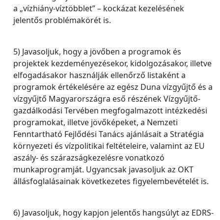
a „vízhiány-víztöbblet” – kockázat kezelésének
jelentős problémakörét is.
5) Javasoljuk, hogy a jövőben a programok és
projektek kezdeményezésekor, kidolgozásakor, illetve
elfogadásakor használják ellenőrző listaként a
programok értékelésére az egész Duna vízgyűjtő és a
vízgyűjtő Magyarországra eső részének Vízgyűjtő-
gazdálkodási Tervében megfogalmazott intézkedési
programokat, illetve jövőképeket, a Nemzeti
Fenntartható Fejlődési Tanács ajánlásait a Stratégia
környezeti és vízpolitikai feltételeire, valamint az EU
aszály- és szárazságkezelésre vonatkozó
munkaprogramját. Ugyancsak javasoljuk az OKT
állásfoglalásainak következetes figyelembevételét is.
6) Javasoljuk, hogy kapjon jelentős hangsúlyt az EDRS-