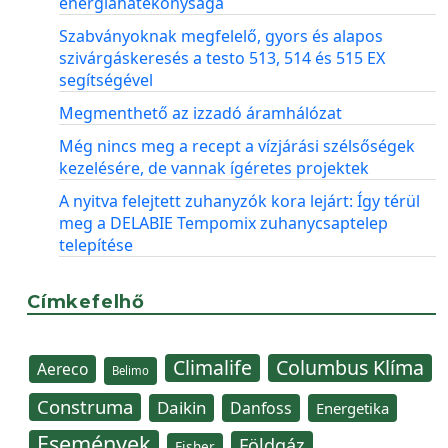
energiahatékonysága
Szabványoknak megfelelő, gyors és alapos
szivárgáskeresés a testo 513, 514 és 515 EX
segítségével
Megmenthető az izzadó áramhálózat
Még nincs meg a recept a vízjárási szélsőségek
kezelésére, de vannak ígéretes projektek
A nyitva felejtett zuhanyzók kora lejárt: Így térül
meg a DELABIE Tempomix zuhanycsaptelep
telepítése
Címkefelhő
Climalife
Columbus Klíma
Aereco
Belimo
Construma
Daikin
Danfoss
Energetika
Események
Földgáz
Fisher