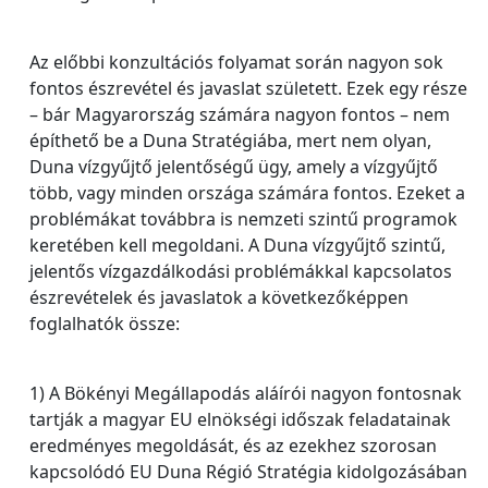
Az előbbi konzultációs folyamat során nagyon sok
fontos észrevétel és javaslat született. Ezek egy része
– bár Magyarország számára nagyon fontos – nem
építhető be a Duna Stratégiába, mert nem olyan,
Duna vízgyűjtő jelentőségű ügy, amely a vízgyűjtő
több, vagy minden országa számára fontos. Ezeket a
problémákat továbbra is nemzeti szintű programok
keretében kell megoldani. A Duna vízgyűjtő szintű,
jelentős vízgazdálkodási problémákkal kapcsolatos
észrevételek és javaslatok a következőképpen
foglalhatók össze:
1) A Bökényi Megállapodás aláírói nagyon fontosnak
tartják a magyar EU elnökségi időszak feladatainak
eredményes megoldását, és az ezekhez szorosan
kapcsolódó EU Duna Régió Stratégia kidolgozásában