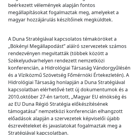
beérkezett vélemények alapján fontos
megállapításokat fogalmaztak meg, amelyeket a
magyar hozzájárulás készítőinek megküldtek.
A Duna Stratégiával kapcsolatos témaköröket a
„Bökényi Megállapodást” aláíró szervezetek számos
rendezvényen megvitatták (többek között a
Székelyudvarhelyen rendezett nemzetközi
konferencián, a Hidrológiai Társaság Vándorgyűlésén
és a Víziközmű Szövetség Főmérnöki Értekezletén). A
Hidrológiai Társaság honlapján a Duna Stratégiával
kapcsolatban elérhetővé tett új dokumentumok és a
2010.október 27-én tartott, „Magyar EU elnökség és
az EU Duna Régió Stratégia előkészítésének
támogatása” nemzetközi konferencián elhangzott
előadások alapján a szervezetek képviselői újabb
észrevételeket és javaslatokat fogalmaztak meg a
Stratégiával kapcsolatban.