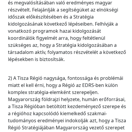
és megvalósításában való eredményes magyar
részvételt. Felajánlják a segítségüket az elnökségi
időszak előkészítésében és a Stratégia
kidolgozásának következő lépéseiben. Felhívják a
vonatkozó programok hazai kidolgozását
koordinálók figyelmét arra, hogy feltétlenül
szükséges az, hogy a Stratégia kidolgozásában a
társadalom aktív, folyamatos részvételét a következő
lépésekben is biztosítsák.
2) A Tisza Régió nagysága, fontossága és problémái
miatt el kell érni, hogy a Régió az EDRS-ben külön
komplex stratégia-elemként szerepeljen.
Magyarország földrajzi helyzete, humán erőforrásai,
a Tisza Régióban betöltött kezdeményező szerepe és
a régióhoz kapcsolódó kiemelkedő szakmai-
tudományos eredményei indokolják azt, hogy a Tisza
Régió Stratégiájában Magyarország vezető szerepet