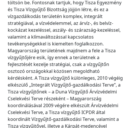
töltsön be. Fontosnak tartjuk, hogy Tisza Egyezmény
és Tisza Vízgyűjtő Bizottság jöjjön létre, és ez a
vízgazdálkodás területén komplex, integrált
stratégiával, a vízvédelemmel, az árvíz-, és belvíz-
kockázat kezeléssel, aszály- és szárazság-kezeléssel,
valamint a klímaváltozással kapcsolatos
tevékenységekkel is kiemelten foglalkozzon.
Magyarország területének majdnem a fele a Tisza
vízgyűjtőjére esik, így ennek a területnek a
fejlesztését kezelje stratégiai, csak a vízgyűjtőn
osztozó országokkal közösen megoldható
kérdésként. A Tisza vízgyűjtő különleges, 2010 végéig
elkészülő „Integrált Vízgyűjtő-gazdálkodási Terve”, a
Tisza vízgyűjtőnek – a Duna Vízgyűjtő Árvízvédelmi
Cselekvési Terve részeként – Magyarország
koordinálásával 2009 végére elkészült Árvízvédelmi
Cselekvési Terve, a Tisza vízgyűjtő ICPDR által
koordinált Vízgyűjtő-gazdálkodási Terve, valamint a
Tisza vízgyűjtővel, illetve a Kárpát-medencével