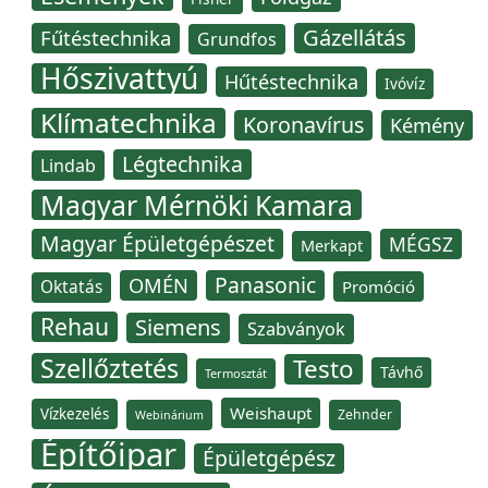
Gázellátás
Fűtéstechnika
Grundfos
Hőszivattyú
Hűtéstechnika
Ivóvíz
Klímatechnika
Koronavírus
Kémény
Légtechnika
Lindab
Magyar Mérnöki Kamara
Magyar Épületgépészet
MÉGSZ
Merkapt
Panasonic
OMÉN
Oktatás
Promóció
Rehau
Siemens
Szabványok
Szellőztetés
Testo
Távhő
Termosztát
Weishaupt
Vízkezelés
Zehnder
Webinárium
Építőipar
Épületgépész