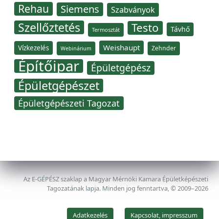
Rehau
Siemens
Szabványok
Szellőztetés
Testo
Távhő
Termosztát
Weishaupt
Vízkezelés
Zehnder
Webinárium
Építőipar
Épületgépész
Épületgépészet
Épületgépészeti Tagozat
Az E-GÉPÉSZ szaklap a Magyar Mérnöki Kamara Épületképészeti
Tagozatának lapja. Minden jog fenntartva, © 2009–2026
Adatkezelés
Kapcsolat, impresszum