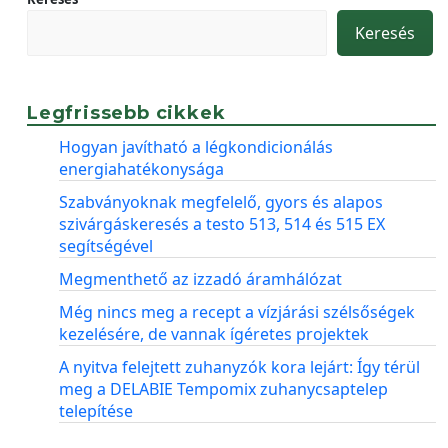
Keresés
Legfrissebb cikkek
Hogyan javítható a légkondicionálás
energiahatékonysága
Szabványoknak megfelelő, gyors és alapos
szivárgáskeresés a testo 513, 514 és 515 EX
segítségével
Megmenthető az izzadó áramhálózat
Még nincs meg a recept a vízjárási szélsőségek
kezelésére, de vannak ígéretes projektek
A nyitva felejtett zuhanyzók kora lejárt: Így térül
meg a DELABIE Tempomix zuhanycsaptelep
telepítése