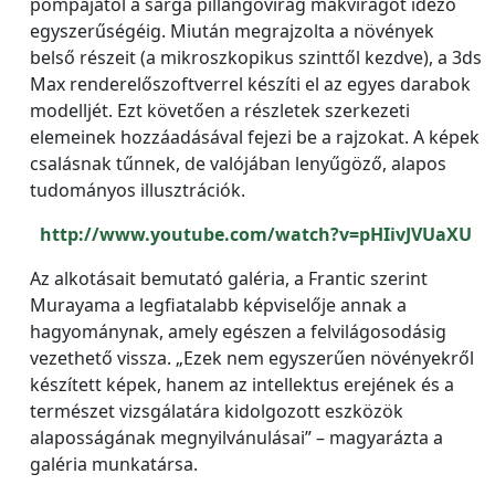
pompájától a sárga pillangóvirág mákvirágot idéző
egyszerűségéig. Miután megrajzolta a növények
belső részeit (a mikroszkopikus szinttől kezdve), a 3ds
Max renderelőszoftverrel készíti el az egyes darabok
modelljét. Ezt követően a részletek szerkezeti
elemeinek hozzáadásával fejezi be a rajzokat. A képek
csalásnak tűnnek, de valójában lenyűgöző, alapos
tudományos illusztrációk.
http://www.youtube.com/watch?v=pHIivJVUaXU
Az alkotásait bemutató galéria, a Frantic szerint
Murayama a legfiatalabb képviselője annak a
hagyománynak, amely egészen a felvilágosodásig
vezethető vissza. „Ezek nem egyszerűen növényekről
készített képek, hanem az intellektus erejének és a
természet vizsgálatára kidolgozott eszközök
alaposságának megnyilvánulásai” – magyarázta a
galéria munkatársa.