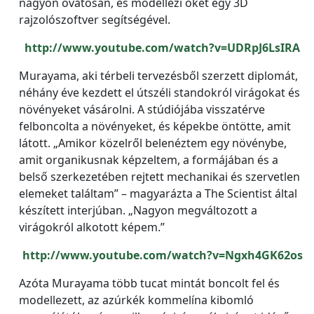
nagyon óvatosan, és modellezi őket egy 3D
rajzolószoftver segítségével.
http://www.youtube.com/watch?v=UDRpJ6LsIRA
Murayama, aki térbeli tervezésből szerzett diplomát,
néhány éve kezdett el útszéli standokról virágokat és
növényeket vásárolni. A stúdiójába visszatérve
felboncolta a növényeket, és képekbe öntötte, amit
látott. „Amikor közelről belenéztem egy növénybe,
amit organikusnak képzeltem, a formájában és a
belső szerkezetében rejtett mechanikai és szervetlen
elemeket találtam” – magyarázta a The Scientist által
készített interjúban. „Nagyon megváltozott a
virágokról alkotott képem.”
http://www.youtube.com/watch?v=Ngxh4GK62os
Azóta Murayama több tucat mintát boncolt fel és
modellezett, az azúrkék kommelína kibomló