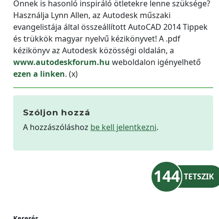
Önnek is hasonló inspiráló ötletekre lenne szüksége?
Használja Lynn Allen, az Autodesk műszaki
evangelistája által összeállított AutoCAD 2014 Tippek
és trükkök magyar nyelvű kézikönyvet! A .pdf
kézikönyv az Autodesk közösségi oldalán, a
www.autodeskforum.hu
weboldalon igényelhető
ezen a linken
. (x)
Szóljon hozzá
A hozzászóláshoz
be kell jelentkezni
.
144
TETSZIK
Keresés