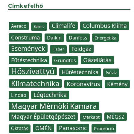
Címkefelhő
Climalife
Columbus Klíma
Aereco
Belimo
Construma
Daikin
Danfoss
Energetika
Események
Földgáz
Fisher
Gázellátás
Fűtéstechnika
Grundfos
Hőszivattyú
Hűtéstechnika
Ivóvíz
Klímatechnika
Koronavírus
Kémény
Légtechnika
Lindab
Magyar Mérnöki Kamara
Magyar Épületgépészet
MÉGSZ
Merkapt
Panasonic
OMÉN
Oktatás
Promóció