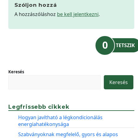
Szóljon hozzá
A hozzászóláshoz
be kell jelentkezni
.
0
TETSZIK
Keresés
Keresés
Legfrissebb cikkek
Hogyan javítható a légkondicionálás
energiahatékonysága
Szabványoknak megfelelő, gyors és alapos