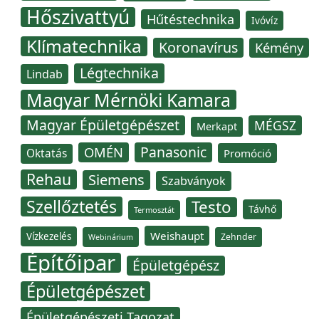
Hőszivattyú
Hűtéstechnika
Ivóvíz
Klímatechnika
Koronavírus
Kémény
Légtechnika
Lindab
Magyar Mérnöki Kamara
Magyar Épületgépészet
MÉGSZ
Merkapt
Panasonic
OMÉN
Oktatás
Promóció
Rehau
Siemens
Szabványok
Szellőztetés
Testo
Távhő
Termosztát
Weishaupt
Vízkezelés
Zehnder
Webinárium
Építőipar
Épületgépész
Épületgépészet
Épületgépészeti Tagozat