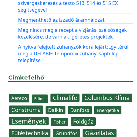
szivárgáskeresés a testo 513, 514 és 515 EX
segítségével
Megmenthető az izzadó áramhálózat
Még nincs meg a recept a vízjárási szélsőségek
kezelésére, de vannak ígéretes projektek
A nyitva felejtett zuhanyzók kora lejárt: Így térül
meg a DELABIE Tempomix zuhanycsaptelep
telepítése
Címkefelhő
Climalife
Columbus Klíma
Aereco
Belimo
Construma
Daikin
Danfoss
Energetika
Események
Földgáz
Fisher
Gázellátás
Fűtéstechnika
Grundfos