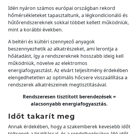
Idén nyáron számos európai országban rekord
hőmérsékleteket tapasztaltunk, a légkondicionáló és
hűtőrendszereknek sokkal többet kellett működniük,
mint a korábbi években.
A beltéri és kültéri szennyező anyagok
beszennyezhetik az alkatrészeket, ami lerontja a
hőátadást, így a rendszereknek hosszabb ideig kell
működniük, növelve az elektromos
energiafogyasztást. Az elvárt teljesítmény érdekében
elengedhetetlen az optimális hőcsere visszaállítása a
rendszerek alkatrészeinek megtisztításával.
Rendszeresen tisztított berendezések =
alacsonyabb energiafogyasztás.
Időt takarít meg
Annak érdekében, hogy a szakemberek kevesebb időt
töltsenek a tisztítással, és a rendelkezésükre álló időt