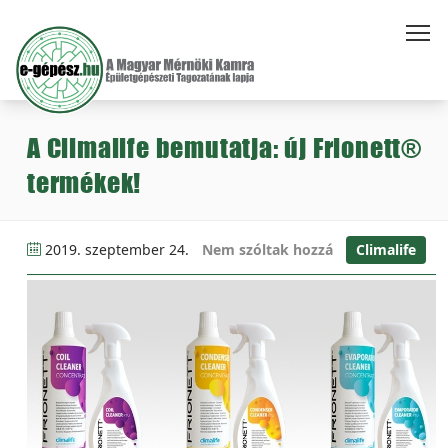
A Climalife bemutatja: új Frionett®
termékek!
2019. szeptember 24.
Nem szóltak hozzá
Climalife