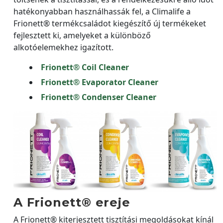
hatékonyabban használhassák fel, a Climalife a
Frionett® termékcsaládot kiegészítő új termékeket
fejlesztett ki, amelyeket a különböző
alkotóelemekhez igazított.
Frionett® Coil Cleaner
Frionett® Evaporator Cleaner
Frionett® Condenser Cleaner
A Frionett® ereje
A Frionett® kiterjesztett tisztítási megoldásokat kínál