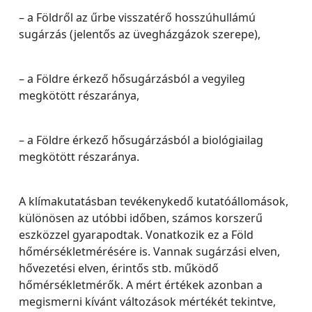
– a Földről az űrbe visszatérő hosszúhullámú
sugárzás (jelentős az üvegházgázok szerepe),
– a Földre érkező hősugárzásból a vegyileg
megkötött részaránya,
– a Földre érkező hősugárzásból a biológiailag
megkötött részaránya.
A klímakutatásban tevékenykedő kutatóállomások,
különösen az utóbbi időben, számos korszerű
eszközzel gyarapodtak. Vonatkozik ez a Föld
hőmérsékletmérésére is. Vannak sugárzási elven,
hővezetési elven, érintős stb. működő
hőmérsékletmérők. A mért értékek azonban a
megismerni kívánt változások mértékét tekintve,