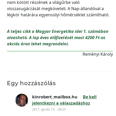
nem kötött részének a világűrbe való
visszasugárzását megköveteli. A Nap-állandóval a
légkör határára egyensúlyi hőmérséklet számítható.
A teljes cikk a Magyar Energetika idei 1. számában
olvasható. A lap éves előfizetését most 4200 Ft-os
akciós áron lehet megrendelni.
Reményi Károly
Egy hozzászólás
kinrobert_mailbox.hu
-
Be kell
jelentkezni a válaszadáshoz
2011. április 13. - 09:25