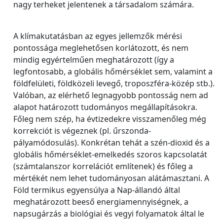
nagy terheket jelentenek a társadalom számára.
A klímakutatásban az egyes jellemzők mérési
pontossága meglehetősen korlátozott, és nem
mindig egyértelműen meghatározott (így a
legfontosabb, a globális hőmérséklet sem, valamint a
földfelületi, földközeli levegő, troposzféra-közép stb.).
Valóban, az elérhető legnagyobb pontosság nem ad
alapot határozott tudományos megállapításokra.
Főleg nem szép, ha évtizedekre visszamenőleg még
korrekciót is végeznek (pl. űrszonda-
pályamódosulás). Konkrétan tehát a szén-dioxid és a
globális hőmérséklet-emelkedés szoros kapcsolatát
(számtalanszor korrelációt említenek) és főleg a
mértékét nem lehet tudományosan alátámasztani. A
Föld termikus egyensúlya a Nap-állandó által
meghatározott beeső energiamennyiségnek, a
napsugárzás a biológiai és vegyi folyamatok által le