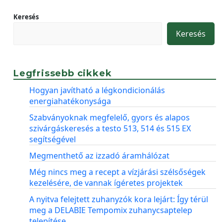
Keresés
Keresés
Legfrissebb cikkek
Hogyan javítható a légkondicionálás
energiahatékonysága
Szabványoknak megfelelő, gyors és alapos
szivárgáskeresés a testo 513, 514 és 515 EX
segítségével
Megmenthető az izzadó áramhálózat
Még nincs meg a recept a vízjárási szélsőségek
kezelésére, de vannak ígéretes projektek
A nyitva felejtett zuhanyzók kora lejárt: Így térül
meg a DELABIE Tempomix zuhanycsaptelep
telepítése