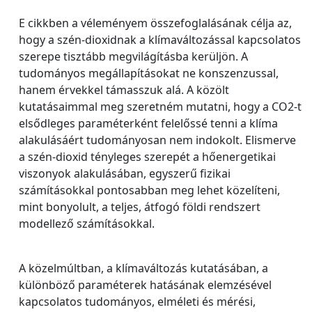
E cikkben a véleményem összefoglalásának célja az,
hogy a szén-dioxidnak a klímaváltozással kapcsolatos
szerepe tisztább megvilágításba kerüljön. A
tudományos megállapításokat ne konszenzussal,
hanem érvekkel támasszuk alá. A közölt
kutatásaimmal meg szeretném mutatni, hogy a CO2-t
elsődleges paraméterként felelőssé tenni a klíma
alakulásáért tudományosan nem indokolt. Elismerve
a szén-dioxid tényleges szerepét a hőenergetikai
viszonyok alakulásában, egyszerű fizikai
számításokkal pontosabban meg lehet közelíteni,
mint bonyolult, a teljes, átfogó földi rendszert
modellező számításokkal.
A közelmúltban, a klímaváltozás kutatásában, a
különböző paraméterek hatásának elemzésével
kapcsolatos tudományos, elméleti és mérési,