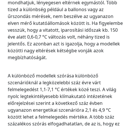
mondhatjuk, lényegesen eltérnek egymástól. Több
tized a különbség például a ballonos vagy az
űrszondás mérések, nem beszélve az ugyanazon
elven mérő kutatóállomások között is. Ha figyelembe
vesszük, hogy a vitatott, iparosítási időszak kb. 150
éve alatt 0,6-0,7 °C változás volt, néhány tized is
jelentős. Ez azonban azt is igazolja, hogy a modellek
közötti nagy eltérések kétségbe vonják azok
megbízhatóságát.
A különböző modellek szórása különböző
szcenárióknál a legközelebbi száz évre várt
felmelegedést 1,1-7,1 °C értékek közé teszi. A világ
nyolc legtekintélyesebb klímakutató intézetének
előrejelzései szerint a következő száz évben
ugyanazon energetikai szcenárióra 2,1 és 4,9 °C
között lehet a felmelegedés mértéke. A több száz
százalékos szórás elfogadhatatlan, de az is, hogy ez