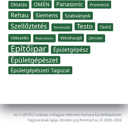
Panasonic
OMÉN
Oktatás
Promóció
Rehau
Siemens
Szabványok
Szellőztetés
Testo
Távhő
Termosztát
Weishaupt
Vízkezelés
Zehnder
Webinárium
Építőipar
Épületgépész
Épületgépészet
Épületgépészeti Tagozat
Az E-GÉPÉSZ szaklap a Magyar Mérnöki Kamara Épületképészeti
Tagozatának lapja. Minden jog fenntartva, © 2009–2026