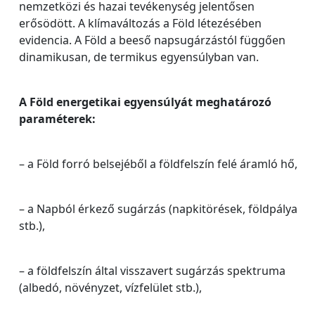
nemzetközi és hazai tevékenység jelentősen
erősödött. A klímaváltozás a Föld létezésében
evidencia. A Föld a beeső napsugárzástól függően
dinamikusan, de termikus egyensúlyban van.
A Föld energetikai egyensúlyát meghatározó
paraméterek:
– a Föld forró belsejéből a földfelszín felé áramló hő,
– a Napból érkező sugárzás (napkitörések, földpálya
stb.),
– a földfelszín által visszavert sugárzás spektruma
(albedó, növényzet, vízfelület stb.),