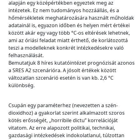
alapján egy középértékben egyeztek meg az
intézetek. Ez nem tudományos hozzáállás, és a
hőmérsékletek meghatározására használt műholdak
adatainál is, egyazon időben és helyen mért értékei
között akár egy vagy több °C-os eltérések lehetnek,
ami az óriási feladat miatt érthető, de korlátozottá
teszi a modelleknek konkrét intézkedésekre való
felhasználását.
Bemutatjuk 8 híres kutatóintézet prognózisát azonos
a SRES A2 szcenárióra. A jósolt értékek között
változatlan szcenárió esetén is van kb. 2,6 °C
különbség.
Csupán egy paraméterhez (nevezetten a szén-
dioxidhoz) a gyakorlat szerint alkalmazott szoros
kötés erősségét, „horribile dictu” korrelációját
vitatom. Az erre alapozott politikai, technikai,
gazdasági intézkedések indokolatlanul, túlzottan