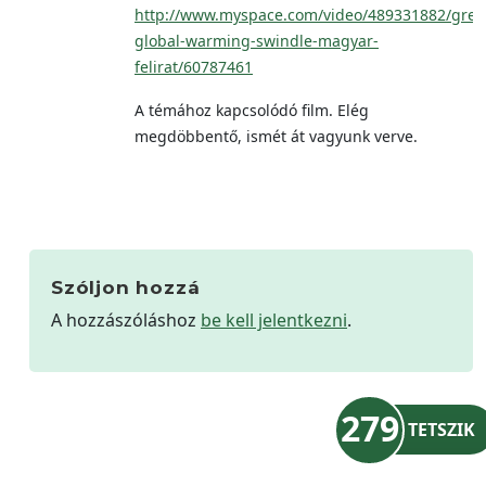
http://www.myspace.com/video/489331882/grea
global-warming-swindle-magyar-
felirat/60787461
A témához kapcsolódó film. Elég
megdöbbentő, ismét át vagyunk verve.
Szóljon hozzá
A hozzászóláshoz
be kell jelentkezni
.
279
TETSZIK