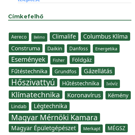
Címkefelhő
Climalife
Columbus Klíma
Aereco
Belimo
Construma
Daikin
Danfoss
Energetika
Események
Földgáz
Fisher
Gázellátás
Fűtéstechnika
Grundfos
Hőszivattyú
Hűtéstechnika
Ivóvíz
Klímatechnika
Koronavírus
Kémény
Légtechnika
Lindab
Magyar Mérnöki Kamara
Magyar Épületgépészet
MÉGSZ
Merkapt