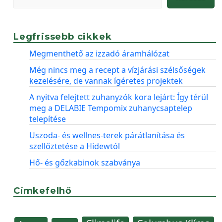
Legfrissebb cikkek
Megmenthető az izzadó áramhálózat
Még nincs meg a recept a vízjárási szélsőségek
kezelésére, de vannak ígéretes projektek
A nyitva felejtett zuhanyzók kora lejárt: Így térül
meg a DELABIE Tempomix zuhanycsaptelep
telepítése
Uszoda- és wellnes-terek párátlanítása és
szellőztetése a Hidewtól
Hő- és gőzkabinok szabványa
Címkefelhő