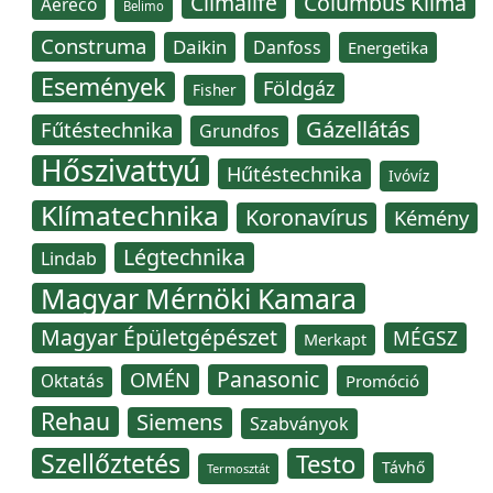
Climalife
Columbus Klíma
Aereco
Belimo
Construma
Daikin
Danfoss
Energetika
Események
Földgáz
Fisher
Gázellátás
Fűtéstechnika
Grundfos
Hőszivattyú
Hűtéstechnika
Ivóvíz
Klímatechnika
Koronavírus
Kémény
Légtechnika
Lindab
Magyar Mérnöki Kamara
Magyar Épületgépészet
MÉGSZ
Merkapt
Panasonic
OMÉN
Oktatás
Promóció
Rehau
Siemens
Szabványok
Szellőztetés
Testo
Távhő
Termosztát