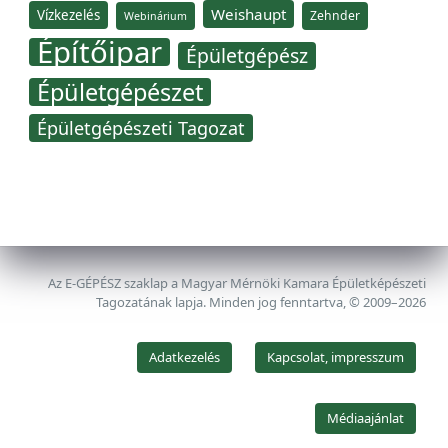
Weishaupt
Vízkezelés
Zehnder
Webinárium
Építőipar
Épületgépész
Épületgépészet
Épületgépészeti Tagozat
Az E-GÉPÉSZ szaklap a Magyar Mérnöki Kamara Épületképészeti
Tagozatának lapja. Minden jog fenntartva, © 2009–2026
Adatkezelés
Kapcsolat, impresszum
Médiaajánlat