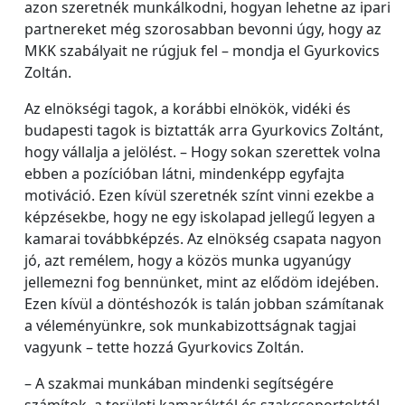
azon szeretnék munkálkodni, hogyan lehetne az ipari
partnereket még szorosabban bevonni úgy, hogy az
MKK szabályait ne rúgjuk fel – mondja el Gyurkovics
Zoltán.
Az elnökségi tagok, a korábbi elnökök, vidéki és
budapesti tagok is biztatták arra Gyurkovics Zoltánt,
hogy vállalja a jelölést. – Hogy sokan szerettek volna
ebben a pozícióban látni, mindenképp egyfajta
motiváció. Ezen kívül szeretnék színt vinni ezekbe a
képzésekbe, hogy ne egy iskolapad jellegű legyen a
kamarai továbbképzés. Az elnökség csapata nagyon
jó, azt remélem, hogy a közös munka ugyanúgy
jellemezni fog bennünket, mint az elődöm idejében.
Ezen kívül a döntéshozók is talán jobban számítanak
a véleményünkre, sok munkabizottságnak tagjai
vagyunk – tette hozzá Gyurkovics Zoltán.
– A szakmai munkában mindenki segítségére
számítok, a területi kamaráktól és szakcsoportoktól