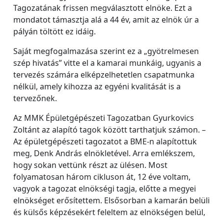
Tagozatának frissen megválasztott elnöke. Ezt a
mondatot támasztja alá a 44 év, amit az elnök úr a
pályán töltött ez idáig.
Saját megfogalmazása szerint ez a „gyötrelmesen
szép hivatás” vitte el a kamarai munkáig, ugyanis a
tervezés számára elképzelhetetlen csapatmunka
nélkül, amely kihozza az egyéni kvalitását is a
tervezőnek.
Az MMK Épületgépészeti Tagozatban Gyurkovics
Zoltánt az alapító tagok között tarthatjuk számon. –
Az épületgépészeti tagozatot a BME-n alapítottuk
meg, Denk András elnökletével. Arra emlékszem,
hogy sokan vettünk részt az ülésen. Most
folyamatosan három cikluson át, 12 éve voltam,
vagyok a tagozat elnökségi tagja, előtte a megyei
elnökséget erősítettem. Elsősorban a kamarán belüli
és külsős képzésekért feleltem az elnökségen belül,