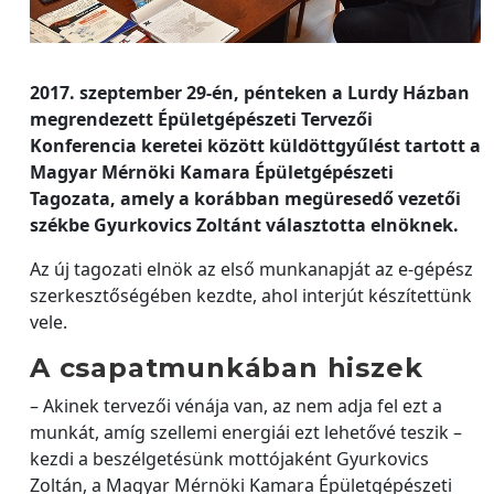
2017. szeptember 29-én, pénteken a Lurdy Házban
megrendezett Épületgépészeti Tervezői
Konferencia keretei között küldöttgyűlést tartott a
Magyar Mérnöki Kamara Épületgépészeti
Tagozata, amely a korábban megüresedő vezetői
székbe Gyurkovics Zoltánt választotta elnöknek.
Az új tagozati elnök az első munkanapját az e-gépész
szerkesztőségében kezdte, ahol interjút készítettünk
vele.
A csapatmunkában hiszek
– Akinek tervezői vénája van, az nem adja fel ezt a
munkát, amíg szellemi energiái ezt lehetővé teszik –
kezdi a beszélgetésünk mottójaként Gyurkovics
Zoltán, a Magyar Mérnöki Kamara Épületgépészeti