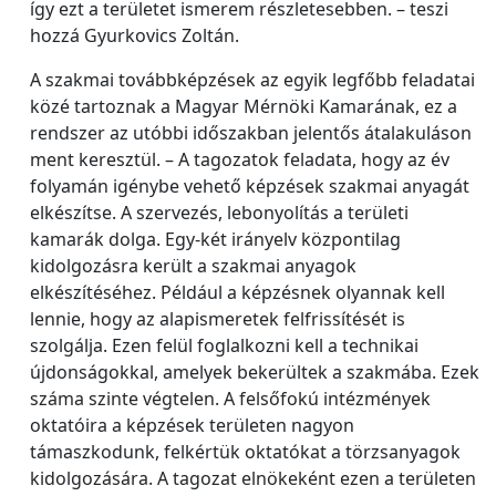
így ezt a területet ismerem részletesebben. – teszi
hozzá Gyurkovics Zoltán.
A szakmai továbbképzések az egyik legfőbb feladatai
közé tartoznak a Magyar Mérnöki Kamarának, ez a
rendszer az utóbbi időszakban jelentős átalakuláson
ment keresztül. – A tagozatok feladata, hogy az év
folyamán igénybe vehető képzések szakmai anyagát
elkészítse. A szervezés, lebonyolítás a területi
kamarák dolga. Egy-két irányelv központilag
kidolgozásra került a szakmai anyagok
elkészítéséhez. Például a képzésnek olyannak kell
lennie, hogy az alapismeretek felfrissítését is
szolgálja. Ezen felül foglalkozni kell a technikai
újdonságokkal, amelyek bekerültek a szakmába. Ezek
száma szinte végtelen. A felsőfokú intézmények
oktatóira a képzések területen nagyon
támaszkodunk, felkértük oktatókat a törzsanyagok
kidolgozására. A tagozat elnökeként ezen a területen