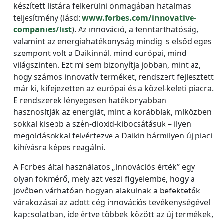
készített listára felkerülni önmagában hatalmas
teljesítmény (lásd:
www.forbes.com/innovative-
companies/list
). Az innováció, a fenntarthatóság,
valamint az energiahatékonyság mindig is elsődleges
szempont volt a Daikinnál, mind európai, mind
világszinten. Ezt mi sem bizonyítja jobban, mint az,
hogy számos innovatív terméket, rendszert fejlesztett
már ki, kifejezetten az európai és a közel-keleti piacra.
E rendszerek lényegesen hatékonyabban
hasznosítják az energiát, mint a korábbiak, miközben
sokkal kisebb a szén-dioxid-kibocsátásuk – ilyen
megoldásokkal felvértezve a Daikin bármilyen új piaci
kihívásra képes reagálni.
A Forbes által használatos „innovációs érték” egy
olyan fokmérő, mely azt veszi figyelembe, hogy a
jövőben várhatóan hogyan alakulnak a befektetők
várakozásai az adott cég innovációs tevékenységével
kapcsolatban, ide értve többek között az új termékek,