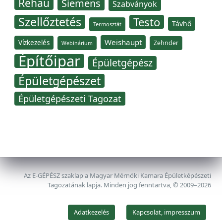
Rehau
Siemens
Szabványok
Szellőztetés
Testo
Távhő
Termosztát
Weishaupt
Vízkezelés
Zehnder
Webinárium
Építőipar
Épületgépész
Épületgépészet
Épületgépészeti Tagozat
Az E-GÉPÉSZ szaklap a Magyar Mérnöki Kamara Épületképészeti
Tagozatának lapja. Minden jog fenntartva, © 2009–2026
Adatkezelés
Kapcsolat, impresszum