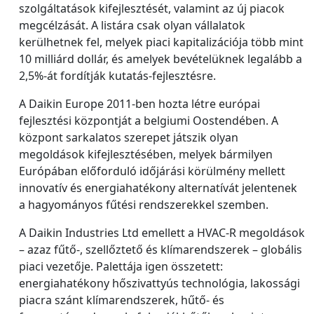
szolgáltatások kifejlesztését, valamint az új piacok
megcélzását. A listára csak olyan vállalatok
kerülhetnek fel, melyek piaci kapitalizációja több mint
10 milliárd dollár, és amelyek bevételüknek legalább a
2,5%-át fordítják kutatás-fejlesztésre.
A Daikin Europe 2011-ben hozta létre európai
fejlesztési központját a belgiumi Oostendében. A
központ sarkalatos szerepet játszik olyan
megoldások kifejlesztésében, melyek bármilyen
Európában előforduló időjárási körülmény mellett
innovatív és energiahatékony alternatívát jelentenek
a hagyományos fűtési rendszerekkel szemben.
A Daikin Industries Ltd emellett a HVAC-R megoldások
– azaz fűtő-, szellőztető és klímarendszerek – globális
piaci vezetője. Palettája igen összetett:
energiahatékony hőszivattyús technológia, lakossági
piacra szánt klímarendszerek, hűtő- és