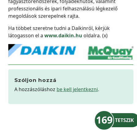
fagyasztórendszerek, folyadékhűtők, valamint
professzionális és ipari felhasználású légkezelő
megoldások szerepelnek rajta.
Ha többet szeretne tudni a Daikinról, kérjük
látogasson el a
www.daikin.hu
oldalra. (x)
Szóljon hozzá
A hozzászóláshoz
be kell jelentkezni
.
169
TETSZIK