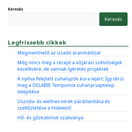
Keresés
Keresés
Legfrissebb cikkek
Megmenthető az izzadó áramhálózat
Még nincs meg a recept a vízjárási szélsőségek
kezelésére, de vannak ígéretes projektek
A nyitva felejtett zuhanyzók kora lejárt: Így térül
meg a DELABIE Tempomix zuhanycsaptelep
telepítése
Uszoda- és wellnes-terek párátlanítása és
szellőztetése a Hidewtól
Hő- és gőzkabinok szabványa