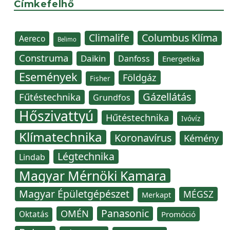
Címkefelhő
Climalife
Columbus Klíma
Aereco
Belimo
Construma
Daikin
Danfoss
Energetika
Események
Földgáz
Fisher
Gázellátás
Fűtéstechnika
Grundfos
Hőszivattyú
Hűtéstechnika
Ivóvíz
Klímatechnika
Koronavírus
Kémény
Légtechnika
Lindab
Magyar Mérnöki Kamara
Magyar Épületgépészet
MÉGSZ
Merkapt
Panasonic
OMÉN
Oktatás
Promóció