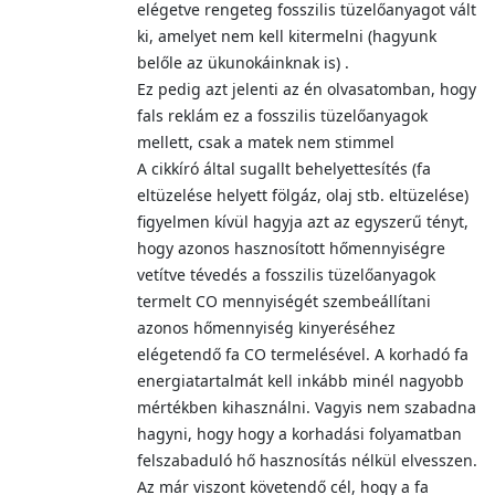
elégetve rengeteg fosszilis tüzelőanyagot vált
ki, amelyet nem kell kitermelni (hagyunk
belőle az ükunokáinknak is) .
Ez pedig azt jelenti az én olvasatomban, hogy
fals reklám ez a fosszilis tüzelőanyagok
mellett, csak a matek nem stimmel
A cikkíró által sugallt behelyettesítés (fa
eltüzelése helyett fölgáz, olaj stb. eltüzelése)
figyelmen kívül hagyja azt az egyszerű tényt,
hogy azonos hasznosított hőmennyiségre
vetítve tévedés a fosszilis tüzelőanyagok
termelt CO mennyiségét szembeállítani
azonos hőmennyiség kinyeréséhez
elégetendő fa CO termelésével. A korhadó fa
energiatartalmát kell inkább minél nagyobb
mértékben kihasználni. Vagyis nem szabadna
hagyni, hogy hogy a korhadási folyamatban
felszabaduló hő hasznosítás nélkül elvesszen.
Az már viszont követendő cél, hogy a fa