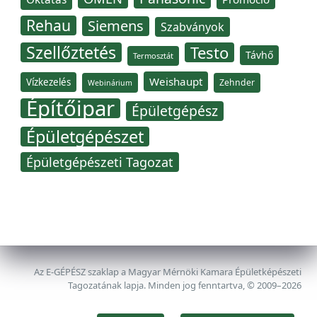
Rehau
Siemens
Szabványok
Szellőztetés
Testo
Távhő
Termosztát
Weishaupt
Vízkezelés
Zehnder
Webinárium
Építőipar
Épületgépész
Épületgépészet
Épületgépészeti Tagozat
Az E-GÉPÉSZ szaklap a Magyar Mérnöki Kamara Épületképészeti
Tagozatának lapja. Minden jog fenntartva, © 2009–2026