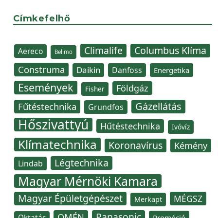
Címkefelhő
Climalife
Columbus Klíma
Aereco
Belimo
Construma
Daikin
Danfoss
Energetika
Események
Földgáz
Fisher
Gázellátás
Fűtéstechnika
Grundfos
Hőszivattyú
Hűtéstechnika
Ivóvíz
Klímatechnika
Koronavírus
Kémény
Légtechnika
Lindab
Magyar Mérnöki Kamara
Magyar Épületgépészet
MÉGSZ
Merkapt
Panasonic
OMÉN
Oktatás
Promóció