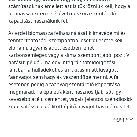
számításoknak emellett azt is tükrözniük kell, hogy a
biomassza kitermelésével mekkora széntároló-
kapacitást használunk fel.
Az erdei biomassza felhasználását klímavédelmi és
fenntarthatósági szempontból esetről-esetre kell
elbírálni, ugyanis adott esetben lehet
karbonsemleges vagy a klíma szempontjából pozitív
hatású: például ha egy integrált fafeldolgozási
láncban a hulladékot és a ritkítás miatt kivágott
faanyagot sem hagyják veszendőbe menni. A fa
esetében pedig a faanyag széntároló kapacitása
megmarad, ha épületfaként hasznosítják, sőt így
kevesebb acélt, cementet, vagyis jelentős szén-dioxid-
kibocsátással előállított építőanyagot használnak fel.
e-gépész