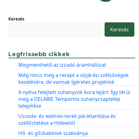
Keresés
Keresés
Legfrissebb cikkek
Megmenthető az izzadó áramhálózat
Még nincs meg a recept a vízjárási szélsőségek
kezelésére, de vannak ígéretes projektek
A nyitva felejtett zuhanyzók kora lejárt: Így térül
meg a DELABIE Tempomix zuhanycsaptelep
telepítése
Uszoda- és wellnes-terek párátlanítása és
szellőztetése a Hidewtól
Hő- és gőzkabinok szabványa