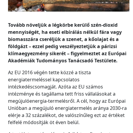
Tovább növeljük a légkörbe kerülő szén-dioxid
mennyiségét, ha eseti elbírálás nélkül fára vagy
biomasszára cseréljük a szenet, a kőolajat és a
földgázt – ezzel pedig veszélyeztetjük a párizsi
klímaegyezmény sikerét – figyelmeztet az Európai
Akadémiák Tudományos Tanácsadó Testülete.
Az EU 2016 végén tette közzé a tiszta
energiatermeléssel kapcsolatos
intézkedéscsomagját. Azóta az EU számos
intézménye és tagállama tett friss vállalásokat a
megújulóenergia-termelésről. A cél, hogy az Európai
Unióban a megújuló energiatermelés aránya 2030-ra
elérje a 32 százalékot, de valószínűleg ezt az értéket
felfelé módosítják öt éven belül.