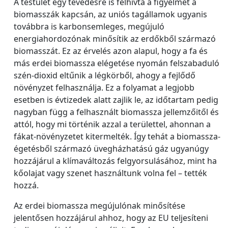
A testület egy tévedésre is felhívta a figyelmet a
biomasszák kapcsán, az uniós tagállamok ugyanis
továbbra is karbonsemleges, megújuló
energiahordozónak minősítik az erdőkből származó
biomasszát. Ez az érvelés azon alapul, hogy a fa és
más erdei biomassza elégetése nyomán felszabaduló
szén-dioxid eltűnik a légkörből, ahogy a fejlődő
növényzet felhasználja. Ez a folyamat a legjobb
esetben is évtizedek alatt zajlik le, az időtartam pedig
nagyban függ a felhasznált biomassza jellemzőitől és
attól, hogy mi történik azzal a területtel, ahonnan a
fákat-növényzetet kitermelték. Így tehát a biomassza-
égetésből származó üvegházhatású gáz ugyanúgy
hozzájárul a klímaváltozás felgyorsulásához, mint ha
kőolajat vagy szenet használtunk volna fel – tették
hozzá.
Az erdei biomassza megújulónak minősítése
jelentősen hozzájárul ahhoz, hogy az EU teljesíteni