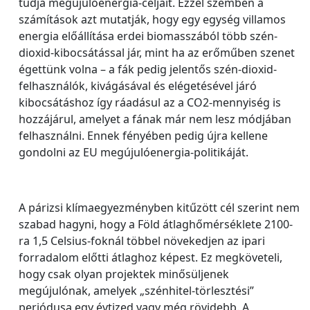
tudja megújulóenergia-céljait. Ezzel szemben a
számítások azt mutatják, hogy egy egység villamos
energia előállítása erdei biomasszából több szén-
dioxid-kibocsátással jár, mint ha az erőműben szenet
égettünk volna – a fák pedig jelentős szén-dioxid-
felhasználók, kivágásával és elégetésével járó
kibocsátáshoz így ráadásul az a CO2-mennyiség is
hozzájárul, amelyet a fának már nem lesz módjában
felhasználni. Ennek fényében pedig újra kellene
gondolni az EU megújulóenergia-politikáját.
A párizsi klímaegyezményben kitűzött cél szerint nem
szabad hagyni, hogy a Föld átlaghőmérséklete 2100-
ra 1,5 Celsius-foknál többel növekedjen az ipari
forradalom előtti átlaghoz képest. Ez megköveteli,
hogy csak olyan projektek minősüljenek
megújulónak, amelyek „szénhitel-törlesztési”
periódusa egy évtized vagy még rövidebb. A