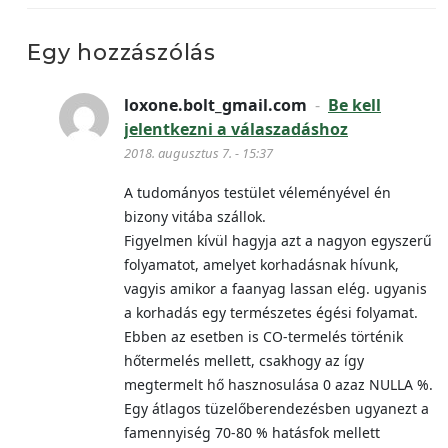
Egy hozzászólás
loxone.bolt_gmail.com
-
Be kell
jelentkezni a válaszadáshoz
2018. augusztus 7. - 15:37
A tudományos testület véleményével én
bizony vitába szállok.
Figyelmen kívül hagyja azt a nagyon egyszerű
folyamatot, amelyet korhadásnak hívunk,
vagyis amikor a faanyag lassan elég. ugyanis
a korhadás egy természetes égési folyamat.
Ebben az esetben is CO-termelés történik
hőtermelés mellett, csakhogy az így
megtermelt hő hasznosulása 0 azaz NULLA %.
Egy átlagos tüzelőberendezésben ugyanezt a
famennyiség 70-80 % hatásfok mellett