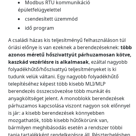
Modbus RTU kommunikáció
épületfelügyelettel
csendesített üzemmód
idő program
A családi házas kis teljesítményű felhasználáson túl
óriási előnye is van ezeknek a berendezéseknek:
több
azonos méretű hőszivattyút párhuzamosan kötve,
kaszkád vezérlésre is alkalmasak
, ezáltal nagyobb
folyadékhűtő/hőszivattyú teljesítményeket is ki
tudunk velük váltani. Egy nagyobb folyadékhűtő
telepítéséhez képest több kisebb MLI/MLP
berendezés összecsövezése több munkát és
anyagköltséget jelent. A monoblokk berendezések
párhuzamos kapcsolása viszont nagyon sok előnnyel
is jár: a kisebb berendezések könnyebben
mozgathatók, több kisebb hűtőkörünk van,
bármilyen meghibásodás esetén a rendszer többi
tagja tartalékként rendelkezésre áll. Részterhelésben