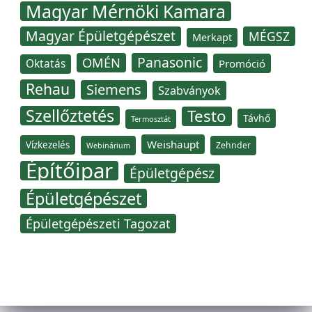
Magyar Mérnöki Kamara
Magyar Épületgépészet
MÉGSZ
Merkapt
Panasonic
OMÉN
Oktatás
Promóció
Rehau
Siemens
Szabványok
Szellőztetés
Testo
Távhő
Termosztát
Weishaupt
Vízkezelés
Zehnder
Webinárium
Építőipar
Épületgépész
Épületgépészet
Épületgépészeti Tagozat