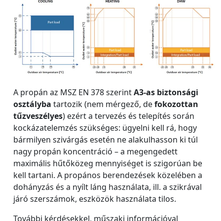
A propán az MSZ EN 378 szerint
A3-as biztonsági
osztályba
tartozik (nem mérgező, de
fokozottan
tűzveszélyes
) ezért a tervezés és telepítés során
kockázatelemzés szükséges: ügyelni kell rá, hogy
bármilyen szivárgás esetén ne alakulhasson ki túl
nagy propán koncentráció – a megengedett
maximális hűtőközeg mennyiséget is szigorúan be
kell tartani. A propános berendezések közelében a
dohányzás és a nyílt láng használata, ill. a szikrával
járó szerszámok, eszközök használata tilos.
További kérdésekkel, műszaki információval