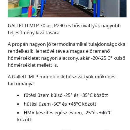
GALLETTI MLP 30-as, R290-es hőszivattyúk nagyobb
teljesítmény kiváltására
A propán nagyon jó termodinamikai tulajdonságokkal
rendelkezik, lehetővé téve a magas előremenő
hőmérsékletet nagyon alacsony, akár -20/-25 C° külső
hőmérséklet mellett is.
A Galletti MLP monoblokk hőszivattyúk működési
tartománya:
fűtési üzem külső -25° és +35°C között
hűtési üzem -5C° és +46°C között
HMV készítés egész évben, -25°és +46°C
között