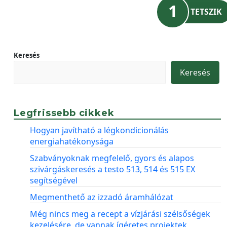
1
TETSZIK
Keresés
Keresés
Legfrissebb cikkek
Hogyan javítható a légkondicionálás
energiahatékonysága
Szabványoknak megfelelő, gyors és alapos
szivárgáskeresés a testo 513, 514 és 515 EX
segítségével
Megmenthető az izzadó áramhálózat
Még nincs meg a recept a vízjárási szélsőségek
kezelésére, de vannak ígéretes projektek