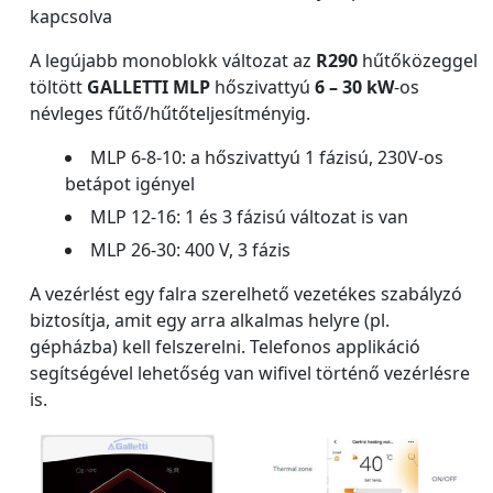
kapcsolva
A legújabb monoblokk változat az
R290
hűtőközeggel
töltött
GALLETTI
MLP
hőszivattyú
6 – 30 kW
-os
névleges fűtő/hűtőteljesítményig.
MLP 6-8-10: a hőszivattyú 1 fázisú, 230V-os
betápot igényel
MLP 12-16: 1 és 3 fázisú változat is van
MLP 26-30: 400 V, 3 fázis
A vezérlést egy falra szerelhető vezetékes szabályzó
biztosítja, amit egy arra alkalmas helyre (pl.
gépházba) kell felszerelni. Telefonos applikáció
segítségével lehetőség van wifivel történő vezérlésre
is.