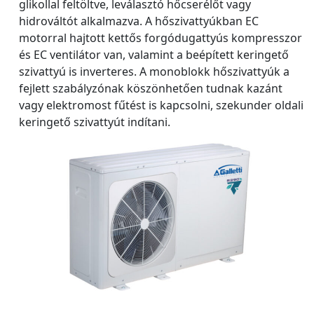
glikollal feltöltve, leválasztó hőcserélőt vagy
hidrováltót alkalmazva. A hőszivattyúkban EC
motorral hajtott kettős forgódugattyús kompresszor
és EC ventilátor van, valamint a beépített keringető
szivattyú is inverteres. A monoblokk hőszivattyúk a
fejlett szabályzónak köszönhetően tudnak kazánt
vagy elektromost fűtést is kapcsolni, szekunder oldali
keringető szivattyút indítani.