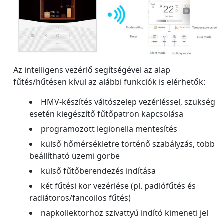
Az intelligens vezérlő segítségével az alap
fűtés/hűtésen kívül az alábbi funkciók is elérhetők:
HMV-készítés váltószelep vezérléssel, szükség
esetén kiegészítő fűtőpatron kapcsolása
programozott legionella mentesítés
külső hőmérsékletre történő szabályzás, több
beállítható üzemi görbe
külső fűtőberendezés indítása
két fűtési kör vezérlése (pl. padlófűtés és
radiátoros/fancoilos fűtés)
napkollektorhoz szivattyú indító kimeneti jel