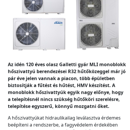
Az idén 120 éves olasz Galletti gyár MLI monoblokk
hőszivattyú berendezései R32 hűtőközeggel már jó
pár éve jelen vannak a piacon, több épületben
biztosítják a fűtést és hűtést, HMV készítést. A
monoblokk hőszivattyúk egyik nagy előnye, hogy
a telepítésnél nincs szükség hűtőköri szerelésre,
telepítése egyszerű, könnyű mozgatni őket.
A hőszivattyúkat hidraulikailag leválasztva érdemes
beépíteni a rendszerbe, a fagyvédelem érdekében