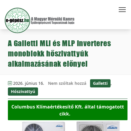
A Galletti MLI és MLP inverteres
monoblokk hőszivattyúk
alkalmazásának előnyei
2026. június 16.
Nem szóltak hozzá
Galletti
,
Hőszivattyú
Columbus Klímaértékesítő Kft. által támogatott
cikk.