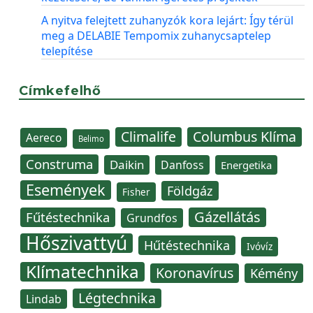
A nyitva felejtett zuhanyzók kora lejárt: Így térül
meg a DELABIE Tempomix zuhanycsaptelep
telepítése
Címkefelhő
Climalife
Columbus Klíma
Aereco
Belimo
Construma
Daikin
Danfoss
Energetika
Események
Földgáz
Fisher
Gázellátás
Fűtéstechnika
Grundfos
Hőszivattyú
Hűtéstechnika
Ivóvíz
Klímatechnika
Koronavírus
Kémény
Légtechnika
Lindab