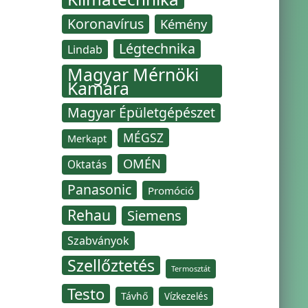
Koronavírus
Kémény
Légtechnika
Lindab
Magyar Mérnöki
Kamara
Magyar Épületgépészet
MÉGSZ
Merkapt
OMÉN
Oktatás
Panasonic
Promóció
Rehau
Siemens
Szabványok
Szellőztetés
Termosztát
Testo
Távhő
Vízkezelés