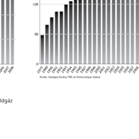
öldgáz