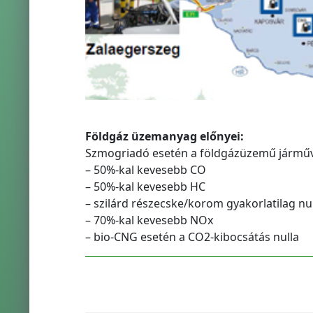
Földgáz üzemanyag előnyei:
Szmogriadó esetén a földgázüzemű járműv
– 50%-kal kevesebb CO
– 50%-kal kevesebb HC
– szilárd részecske/korom gyakorlatilag nu
– 70%-kal kevesebb NOx
– bio-CNG esetén a CO2-kibocsátás nulla