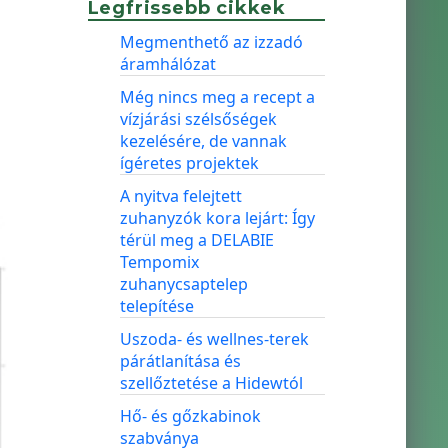
Legfrissebb cikkek
Megmenthető az izzadó
áramhálózat
Még nincs meg a recept a
vízjárási szélsőségek
kezelésére, de vannak
ígéretes projektek
A nyitva felejtett
zuhanyzók kora lejárt: Így
térül meg a DELABIE
Tempomix
zuhanycsaptelep
telepítése
Uszoda- és wellnes-terek
párátlanítása és
szellőztetése a Hidewtól
Hő- és gőzkabinok
szabványa