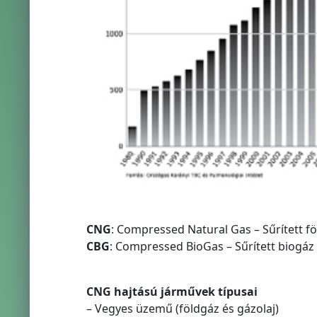
CNG
: Compressed Natural Gas – Sűrített f
CBG
: Compressed BioGas – Sűrített biogáz
CNG hajtású járművek típusai
– Vegyes üzemű (földgáz és gázolaj)