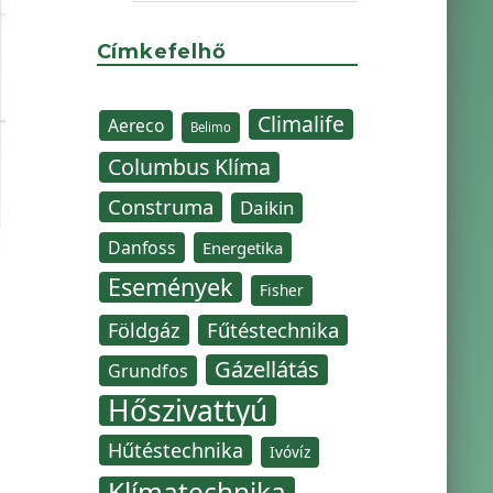
Címkefelhő
Climalife
Aereco
Belimo
Columbus Klíma
Construma
Daikin
Danfoss
Energetika
Események
Fisher
Fűtéstechnika
Földgáz
Gázellátás
Grundfos
Hőszivattyú
Hűtéstechnika
Ivóvíz
Klímatechnika