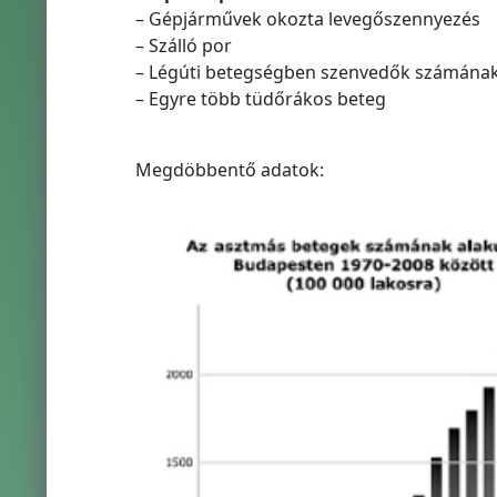
– Gépjárművek okozta levegőszennyezés
– Szálló por
– Légúti betegségben szenvedők számána
– Egyre több tüdőrákos beteg
Megdöbbentő adatok: