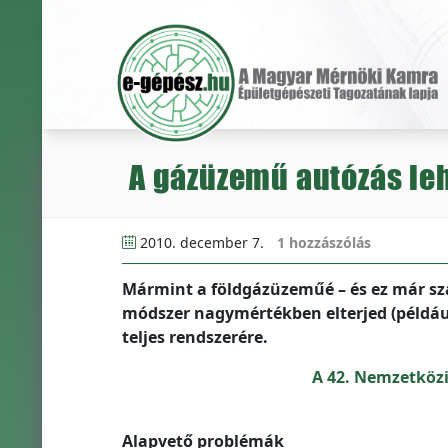
A gázüzemű autózás le
2010. december 7.
1 hozzászólás
Mármint a földgázüzeműé – és ez már sza
módszer nagymértékben elterjed (például
teljes rendszerére.
A 42. Nemzetközi
Alapvető problémák