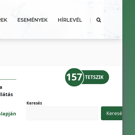
|
REK
ESEMÉNYEK
HÍRLEVÉL
157
TETSZIK
a
llátás
Keresés
Keresés
alapján