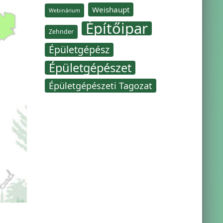
Weishaupt
Webinárium
Építőipar
Zehnder
Épületgépész
Épületgépészet
Épületgépészeti Tagozat