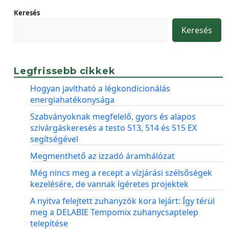
Keresés
Keresés
Legfrissebb cikkek
Hogyan javítható a légkondicionálás
energiahatékonysága
Szabványoknak megfelelő, gyors és alapos
szivárgáskeresés a testo 513, 514 és 515 EX
segítségével
Megmenthető az izzadó áramhálózat
Még nincs meg a recept a vízjárási szélsőségek
kezelésére, de vannak ígéretes projektek
A nyitva felejtett zuhanyzók kora lejárt: Így térül
meg a DELABIE Tempomix zuhanycsaptelep
telepítése