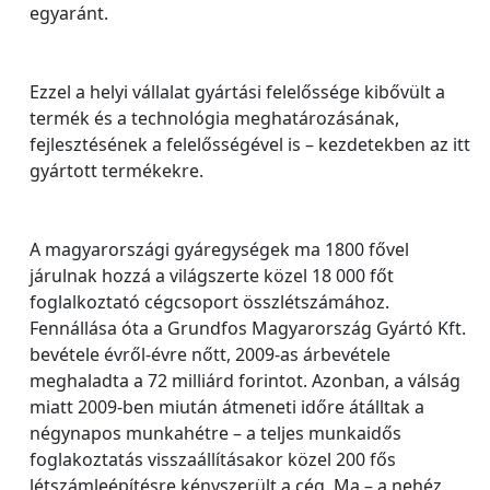
egyaránt.
Ezzel a helyi vállalat gyártási felelőssége kibővült a
termék és a technológia meghatározásának,
fejlesztésének a felelősségével is – kezdetekben az itt
gyártott termékekre.
A magyarországi gyáregységek ma 1800 fővel
járulnak hozzá a világszerte közel 18 000 főt
foglalkoztató cégcsoport összlétszámához.
Fennállása óta a Grundfos Magyarország Gyártó Kft.
bevétele évről-évre nőtt, 2009-as árbevétele
meghaladta a 72 milliárd forintot. Azonban, a válság
miatt 2009-ben miután átmeneti időre átálltak a
négynapos munkahétre – a teljes munkaidős
foglakoztatás visszaállításakor közel 200 fős
létszámleépítésre kényszerült a cég. Ma – a nehéz