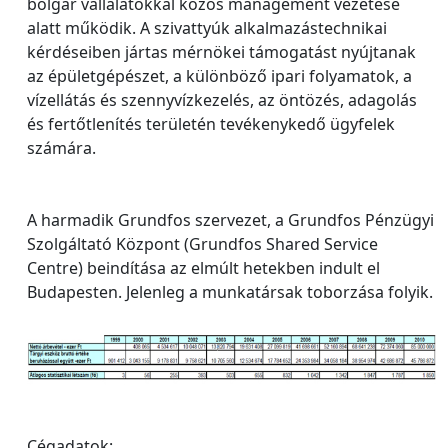
bolgár vállalatokkal közös management vezetése
alatt működik. A szivattyúk alkalmazástechnikai
kérdéseiben jártas mérnökei támogatást nyújtanak
az épületgépészet, a különböző ipari folyamatok, a
vízellátás és szennyvízkezelés, az öntözés, adagolás
és fertőtlenítés területén tevékenykedő ügyfelek
számára.
A harmadik Grundfos szervezet, a Grundfos Pénzügyi
Szolgáltató Központ (Grundfos Shared Service
Centre) beindítása az elmúlt hetekben indult el
Budapesten. Jelenleg a munkatársak toborzása folyik.
Cégadatok: