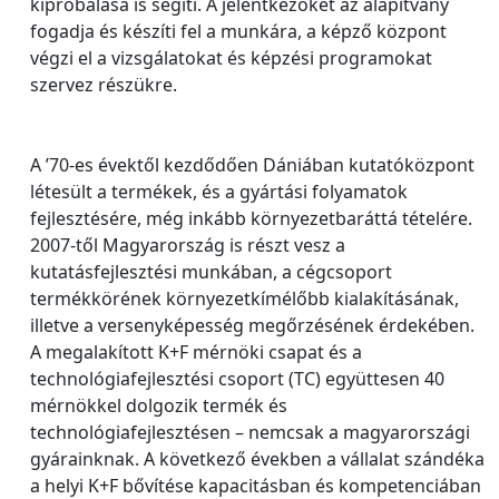
kipróbálása is segíti. A jelentkezőket az alapítvány
fogadja és készíti fel a munkára, a képző központ
végzi el a vizsgálatokat és képzési programokat
szervez részükre.
A ’70-es évektől kezdődően Dániában kutatóközpont
létesült a termékek, és a gyártási folyamatok
fejlesztésére, még inkább környezetbaráttá tételére.
2007-től Magyarország is részt vesz a
kutatásfejlesztési munkában, a cégcsoport
termékkörének környezetkímélőbb kialakításának,
illetve a versenyképesség megőrzésének érdekében.
A megalakított K+F mérnöki csapat és a
technológiafejlesztési csoport (TC) együttesen 40
mérnökkel dolgozik termék és
technológiafejlesztésen – nemcsak a magyarországi
gyárainknak. A következő években a vállalat szándéka
a helyi K+F bővítése kapacitásban és kompetenciában