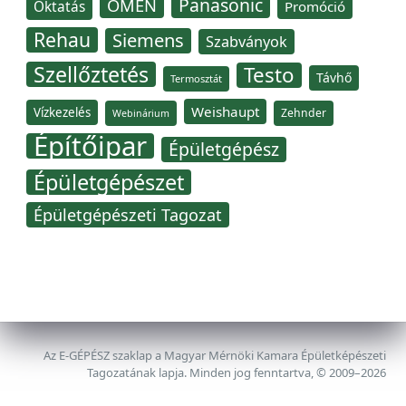
Panasonic
OMÉN
Oktatás
Promóció
Rehau
Siemens
Szabványok
Szellőztetés
Testo
Távhő
Termosztát
Weishaupt
Vízkezelés
Zehnder
Webinárium
Építőipar
Épületgépész
Épületgépészet
Épületgépészeti Tagozat
Az E-GÉPÉSZ szaklap a Magyar Mérnöki Kamara Épületképészeti
Tagozatának lapja. Minden jog fenntartva, © 2009–2026