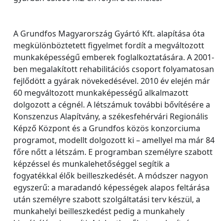
A Grundfos Magyarország Gyártó Kft. alapítása óta
megkülönböztetett figyelmet fordít a megváltozott
munkaképességű emberek foglalkoztatására. A 2001-
ben megalakított rehabilitációs csoport folyamatosan
fejlődött a gyárak növekedésével. 2010 év elején már
60 megváltozott munkaképességű alkalmazott
dolgozott a cégnél. A létszámuk további bővítésére a
Konszenzus Alapítvány, a székesfehérvári Regionális
Képző Központ és a Grundfos közös konzorciuma
programot, modellt dolgozott ki – amellyel ma már 84
főre nőtt a létszám. E programban személyre szabott
képzéssel és munkalehetőséggel segítik a
fogyatékkal élők beilleszkedését. A módszer nagyon
egyszerű: a maradandó képességek alapos feltárása
után személyre szabott szolgáltatási terv készül, a
munkahelyi beilleszkedést pedig a munkahely