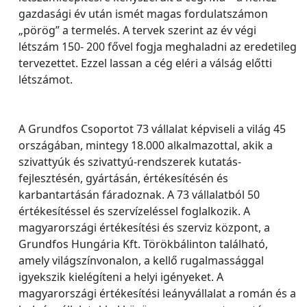
gazdasági év után ismét magas fordulatszámon
„pörög” a termelés. A tervek szerint az év végi
létszám 150- 200 fővel fogja meghaladni az eredetileg
tervezettet. Ezzel lassan a cég eléri a válság előtti
létszámot.
A Grundfos Csoportot 73 vállalat képviseli a világ 45
országában, mintegy 18.000 alkalmazottal, akik a
szivattyúk és szivattyú-rendszerek kutatás-
fejlesztésén, gyártásán, értékesítésén és
karbantartásán fáradoznak. A 73 vállalatból 50
értékesítéssel és szervízeléssel foglalkozik. A
magyarországi értékesítési és szerviz központ, a
Grundfos Hungária Kft. Törökbálinton található,
amely világszínvonalon, a kellő rugalmassággal
igyekszik kielégíteni a helyi igényeket. A
magyarországi értékesítési leányvállalat a román és a