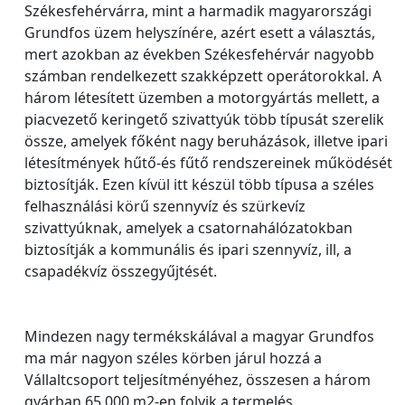
Székesfehérvárra, mint a harmadik magyarországi
Grundfos üzem helyszínére, azért esett a választás,
mert azokban az években Székesfehérvár nagyobb
számban rendelkezett szakképzett operátorokkal. A
három létesített üzemben a motorgyártás mellett, a
piacvezető keringető szivattyúk több típusát szerelik
össze, amelyek főként nagy beruházások, illetve ipari
létesítmények hűtő-és fűtő rendszereinek működését
biztosítják. Ezen kívül itt készül több típusa a széles
felhasználási körű szennyvíz és szürkevíz
szivattyúknak, amelyek a csatornahálózatokban
biztosítják a kommunális és ipari szennyvíz, ill, a
csapadékvíz összegyűjtését.
Mindezen nagy termékskálával a magyar Grundfos
ma már nagyon széles körben járul hozzá a
Vállaltcsoport teljesítményéhez, összesen a három
gyárban 65.000 m2-en folyik a termelés.