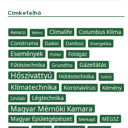
Címkefelhő
Climalife
Columbus Klíma
Aereco
Belimo
Construma
Daikin
Danfoss
Energetika
Események
Földgáz
Fisher
Gázellátás
Fűtéstechnika
Grundfos
Hőszivattyú
Hűtéstechnika
Ivóvíz
Klímatechnika
Koronavírus
Kémény
Légtechnika
Lindab
Magyar Mérnöki Kamara
Magyar Épületgépészet
MÉGSZ
Merkapt