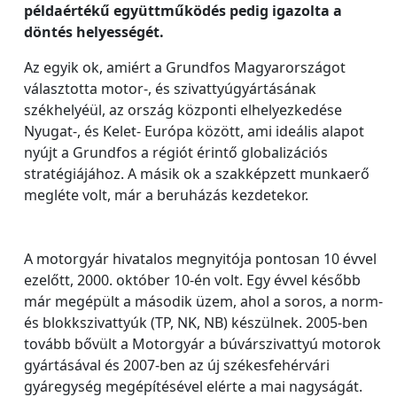
példaértékű együttműködés pedig igazolta a
döntés helyességét.
Az egyik ok, amiért a Grundfos Magyarországot
választotta motor-, és szivattyúgyártásának
székhelyéül, az ország központi elhelyezkedése
Nyugat-, és Kelet- Európa között, ami ideális alapot
nyújt a Grundfos a régiót érintő globalizációs
stratégiájához. A másik ok a szakképzett munkaerő
megléte volt, már a beruházás kezdetekor.
A motorgyár hivatalos megnyitója pontosan 10 évvel
ezelőtt, 2000. október 10-én volt. Egy évvel később
már megépült a második üzem, ahol a soros, a norm-
és blokkszivattyúk (TP, NK, NB) készülnek. 2005-ben
tovább bővült a Motorgyár a búvárszivattyú motorok
gyártásával és 2007-ben az új székesfehérvári
gyáregység megépítésével elérte a mai nagyságát.