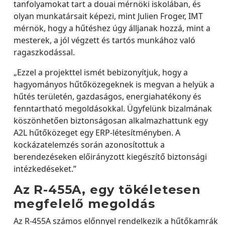
tanfolyamokat tart a douai mérnöki iskolában, és
olyan munkatársait képezi, mint Julien Froger, IMT
mérnök, hogy a hűtéshez úgy álljanak hozzá, mint a
mesterek, a jól végzett és tartós munkához való
ragaszkodással.
„Ezzel a projekttel ismét bebizonyítjuk, hogy a
hagyományos hűtőközegeknek is megvan a helyük a
hűtés területén, gazdaságos, energiahatékony és
fenntartható megoldásokkal. Ügyfelünk bizalmának
köszönhetően biztonságosan alkalmazhattunk egy
A2L hűtőközeget egy ERP-létesítményben. A
kockázatelemzés során azonosítottuk a
berendezéseken előirányzott kiegészítő biztonsági
intézkedéseket.”
Az R-455A, egy tökéletesen
megfelelő megoldás
Az R-455A számos előnnyel rendelkezik a hűtőkamrák