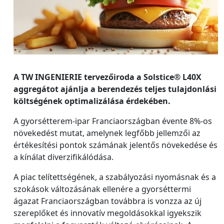
A TW INGENIERIE tervezőiroda a Solstice® L40X
aggregátot ajánlja a berendezés teljes tulajdonlási
költségének optimalizálása érdekében.
A gyorsétterem-ipar Franciaországban évente 8%-os
növekedést mutat, amelynek legfőbb jellemzői az
értékesítési pontok számának jelentős növekedése és
a kínálat diverzifikálódása.
A piac telítettségének, a szabályozási nyomásnak és a
szokások változásának ellenére a gyorséttermi
ágazat Franciaországban továbbra is vonzza az új
szereplőket és innovatív megoldásokkal igyekszik