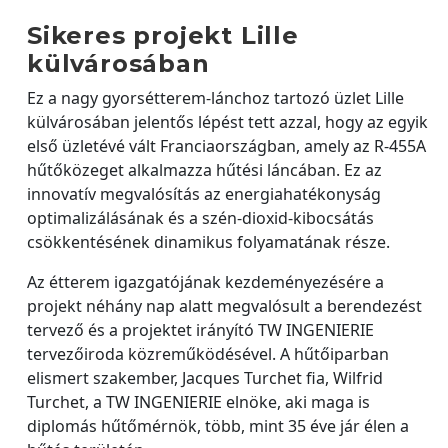
Sikeres projekt Lille
külvárosában
Ez a nagy gyorsétterem-lánchoz tartozó üzlet Lille
külvárosában jelentős lépést tett azzal, hogy az egyik
első üzletévé vált Franciaországban, amely az R-455A
hűtőközeget alkalmazza hűtési láncában. Ez az
innovatív megvalósítás az energiahatékonyság
optimalizálásának és a szén-dioxid-kibocsátás
csökkentésének dinamikus folyamatának része.
Az étterem igazgatójának kezdeményezésére a
projekt néhány nap alatt megvalósult a berendezést
tervező és a projektet irányító TW INGENIERIE
tervezőiroda közreműködésével. A hűtőiparban
elismert szakember, Jacques Turchet fia, Wilfrid
Turchet, a TW INGENIERIE elnöke, aki maga is
diplomás hűtőmérnök, több, mint 35 éve jár élen a