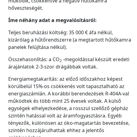
működik, csökkentve a negatív hűtőkamra
hőveszteségét.
Íme néhány adat a megvalósításról:
Teljes beruházási költség: 35 000 € áfa nélkül,
kizárólag a hűtőrendszerre (a megtartott hűtőkamra
panelek felújítása nélkül).
Összehasonlítás: a CO
-megoldással készült eredeti
2
árajánlatok 2-3-szor drágábbak voltak.
Energiamegtakarítás: az előző időszakhoz képest
körülbelül 15%-os csökkenés volt tapasztalható az
energiaszámlán. A korábbi berendezések R-404A-val
működtek és több mint 25 évesek voltak. A külső
egységek elhelyezkedése, a rosszul szellőző gépház
szintén hatással volt az áramfogyasztásra. Egyéb
tényezők, különösen az öko-magatartás bevezetése,
szintén hozzájárulhattak ehhez a jelentős