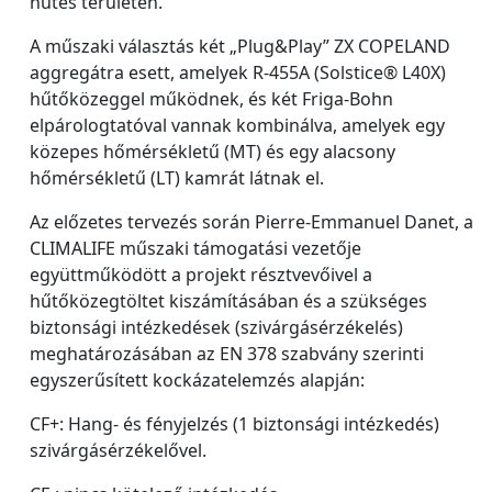
hűtés területén.
A műszaki választás két „Plug&Play” ZX COPELAND
aggregátra esett, amelyek R-455A (Solstice® L40X)
hűtőközeggel működnek, és két Friga-Bohn
elpárologtatóval vannak kombinálva, amelyek egy
közepes hőmérsékletű (MT) és egy alacsony
hőmérsékletű (LT) kamrát látnak el.
Az előzetes tervezés során Pierre-Emmanuel Danet, a
CLIMALIFE műszaki támogatási vezetője
együttműködött a projekt résztvevőivel a
hűtőközegtöltet kiszámításában és a szükséges
biztonsági intézkedések (szivárgásérzékelés)
meghatározásában az EN 378 szabvány szerinti
egyszerűsített kockázatelemzés alapján:
CF+: Hang- és fényjelzés (1 biztonsági intézkedés)
szivárgásérzékelővel.