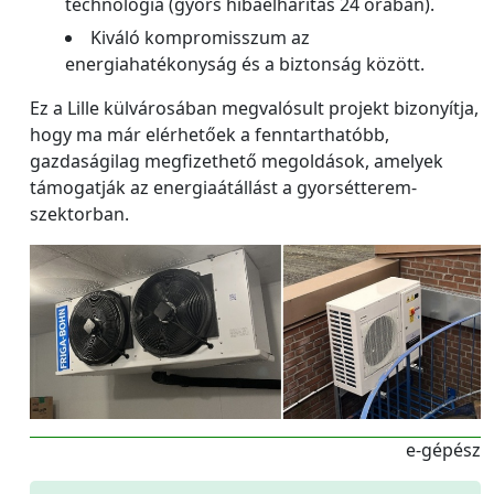
technológia (gyors hibaelhárítás 24 órában).
Kiváló kompromisszum az
energiahatékonyság és a biztonság között.
Ez a Lille külvárosában megvalósult projekt bizonyítja,
hogy ma már elérhetőek a fenntarthatóbb,
gazdaságilag megfizethető megoldások, amelyek
támogatják az energiaátállást a gyorsétterem-
szektorban.
e-gépész