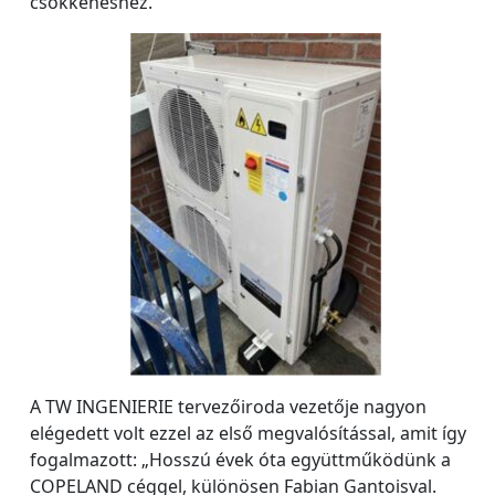
csökkenéshez.
A TW INGENIERIE tervezőiroda vezetője nagyon
elégedett volt ezzel az első megvalósítással, amit így
fogalmazott: „Hosszú évek óta együttműködünk a
COPELAND céggel, különösen Fabian Gantoisval.