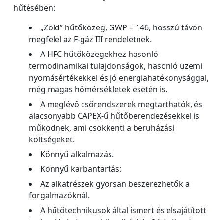
hűtésében:
„Zöld” hűtőközeg, GWP = 146, hosszú távon
megfelel az F-gáz III rendeletnek.
A HFC hűtőközegekhez hasonló
termodinamikai tulajdonságok, hasonló üzemi
nyomásértékekkel és jó energiahatékonysággal,
még magas hőmérsékletek esetén is.
A meglévő csőrendszerek megtarthatók, és
alacsonyabb CAPEX-ű hűtőberendezésekkel is
működnek, ami csökkenti a beruházási
költségeket.
Könnyű alkalmazás.
Könnyű karbantartás:
Az alkatrészek gyorsan beszerezhetők a
forgalmazóknál.
A hűtőtechnikusok által ismert és elsajátított