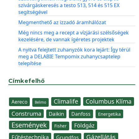
szivárgáskeresés a testo 513, 514 és 515 EX
segítségével
Megmenthető az izzadó áramhálózat
Még nincs meg a recept a vízjárási szélsőségek
kezelésére, de vannak ígéretes projektek
A nyitva felejtett zuhanyzók kora lejárt: Így térül
meg a DELABIE Tempomix zuhanycsaptelep
telepítése
Címkefelhő
Climalife
Columbus Klíma
Aereco
Belimo
Construma
Daikin
Danfoss
Energetika
Események
Földgáz
Fisher
Gázellátás
Fűtéstechnika
Grundfos