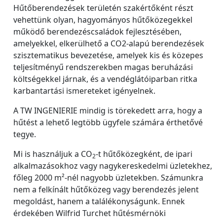
Hűtőberendezések területén szakértőként részt
vehettünk olyan, hagyományos hűtőközegekkel
működő berendezéscsaládok fejlesztésében,
amelyekkel, elkerülhető a CO2-alapú berendezések
szisztematikus bevezetése, amelyek kis és közepes
teljesítményű rendszerekben magas beruházási
költségekkel járnak, és a vendéglátóiparban ritka
karbantartási ismereteket igényelnek.
A TW INGENIERIE mindig is törekedett arra, hogy a
hűtést a lehető legtöbb ügyfele számára érthetővé
tegye.
Mi is használjuk a CO
-t hűtőközegként, de ipari
2
alkalmazásokhoz vagy nagykereskedelmi üzletekhez,
főleg 2000 m²-nél nagyobb üzletekben. Számunkra
nem a felkínált hűtőközeg vagy berendezés jelent
megoldást, hanem a találékonyságunk. Ennek
érdekében Wilfrid Turchet hűtésmérnöki