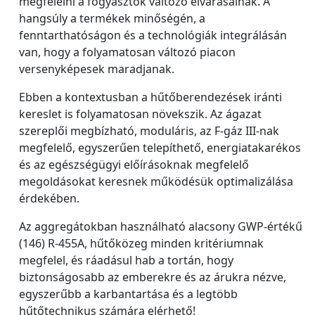
megfelelni a fogyasztók változó elvárásainak. A
hangsúly a termékek minőségén, a
fenntarthatóságon és a technológiák integrálásán
van, hogy a folyamatosan változó piacon
versenyképesek maradjanak.
Ebben a kontextusban a hűtőberendezések iránti
kereslet is folyamatosan növekszik. Az ágazat
szereplői megbízható, moduláris, az F-gáz III-nak
megfelelő, egyszerűen telepíthető, energiatakarékos
és az egészségügyi előírásoknak megfelelő
megoldásokat keresnek működésük optimalizálása
érdekében.
Az aggregátokban használható alacsony GWP-értékű
(146) R-455A, hűtőközeg minden kritériumnak
megfelel, és ráadásul hab a tortán, hogy
biztonságosabb az emberekre és az árukra nézve,
egyszerűbb a karbantartása és a legtöbb
hűtőtechnikus számára elérhető!