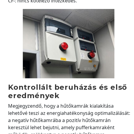
CF-: nincs kötelező intézkedés.
Kontrollált beruházás és első
eredmények
Megjegyzendő, hogy a hűtőkamrák kialakítása
lehetővé teszi az energiahatékonyság optimalizálását:
a negatív hűtőkamrába a pozitív hűtőkamrán
keresztül lehet bejutni, amely pufferkamraként