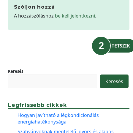
Szóljon hozzá
A hozzászóláshoz
be kell jelentkezni
.
2
TETSZIK
Keresés
Keresés
Legfrissebb cikkek
Hogyan javítható a légkondicionálás
energiahatékonysága
Szabványoknak megfelelő, gyors és alapos