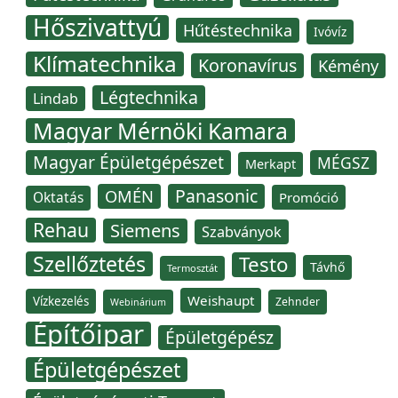
Hőszivattyú
Hűtéstechnika
Ivóvíz
Klímatechnika
Koronavírus
Kémény
Légtechnika
Lindab
Magyar Mérnöki Kamara
Magyar Épületgépészet
MÉGSZ
Merkapt
Panasonic
OMÉN
Oktatás
Promóció
Rehau
Siemens
Szabványok
Szellőztetés
Testo
Távhő
Termosztát
Weishaupt
Vízkezelés
Zehnder
Webinárium
Építőipar
Épületgépész
Épületgépészet