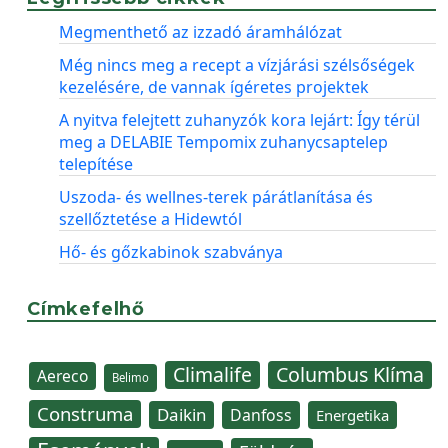
Megmenthető az izzadó áramhálózat
Még nincs meg a recept a vízjárási szélsőségek
kezelésére, de vannak ígéretes projektek
A nyitva felejtett zuhanyzók kora lejárt: Így térül
meg a DELABIE Tempomix zuhanycsaptelep
telepítése
Uszoda- és wellnes-terek párátlanítása és
szellőztetése a Hidewtól
Hő- és gőzkabinok szabványa
Címkefelhő
Climalife
Columbus Klíma
Aereco
Belimo
Construma
Daikin
Danfoss
Energetika