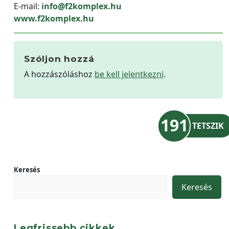
E-mail:
info@f2komplex.hu
www.f2komplex.hu
Szóljon hozzá
A hozzászóláshoz
be kell jelentkezni
.
191
TETSZIK
Keresés
Keresés
Legfrissebb cikkek