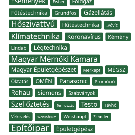
Események
Földgáz
Fisher
Gázellátás
Fűtéstechnika
Grundfos
Hőszivattyú
Hűtéstechnika
Ivóvíz
Klímatechnika
Koronavírus
Kémény
Légtechnika
Lindab
Magyar Mérnöki Kamara
Magyar Épületgépészet
MÉGSZ
Merkapt
Panasonic
OMÉN
Oktatás
Promóció
Rehau
Siemens
Szabványok
Szellőztetés
Testo
Távhő
Termosztát
Weishaupt
Vízkezelés
Zehnder
Webinárium
Építőipar
Épületgépész