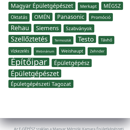
Magyar Épületgépészet
MÉGSZ
Merkapt
Panasonic
OMÉN
Oktatás
Promóció
Rehau
Siemens
Szabványok
Szellőztetés
Testo
Távhő
Termosztát
Weishaupt
Vízkezelés
Zehnder
Webinárium
Építőipar
Épületgépész
Épületgépészet
Épületgépészeti Tagozat
Az E-GÉPÉSZ szaklap a Magyar Mérnöki Kamara Épületképészeti