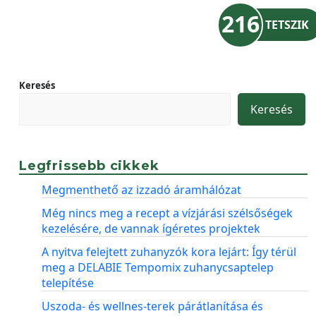
216
TETSZIK
Keresés
Keresés
Legfrissebb cikkek
Megmenthető az izzadó áramhálózat
Még nincs meg a recept a vízjárási szélsőségek
kezelésére, de vannak ígéretes projektek
A nyitva felejtett zuhanyzók kora lejárt: Így térül
meg a DELABIE Tempomix zuhanycsaptelep
telepítése
Uszoda- és wellnes-terek párátlanítása és