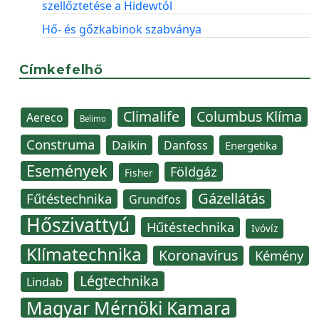
szellőztetése a Hidewtól
Hő- és gőzkabinok szabványa
Címkefelhő
Climalife
Columbus Klíma
Aereco
Belimo
Construma
Daikin
Danfoss
Energetika
Események
Földgáz
Fisher
Gázellátás
Fűtéstechnika
Grundfos
Hőszivattyú
Hűtéstechnika
Ivóvíz
Klímatechnika
Koronavírus
Kémény
Légtechnika
Lindab
Magyar Mérnöki Kamara