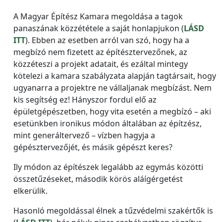
A Magyar Építész Kamara megoldása a tagok
panaszának közzététele a saját honlapjukon (
LÁSD
ITT
). Ebben az esetben arról van szó, hogy ha a
megbízó nem fizetett az építésztervezőnek, az
közzéteszi a projekt adatait, és ezáltal mintegy
kötelezi a kamara szabályzata alapján tagtársait, hogy
ugyanarra a projektre ne vállaljanak megbízást. Nem
kis segítség ez! Hányszor fordul elő az
épületgépészetben, hogy vita esetén a megbízó – aki
esetünkben ironikus módon általában az építzész,
mint generáltervező – vízben hagyja a
gépésztervezőjét, és másik gépészt keres?
Ily módon az építészek legalább az egymás közötti
összetűzéseket, második körös aláígérgetést
elkerülik.
Hasonló megoldással élnek a tűzvédelmi szakértők is