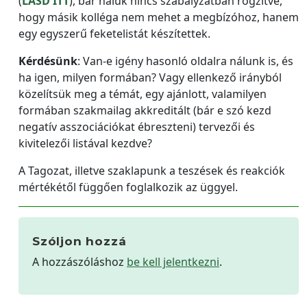
(
LÁSD ITT
), bár náluk nincs szabályzatban rögzítve,
hogy másik kolléga nem mehet a megbízóhoz, hanem
egy egyszerű feketelistát készítettek.
Kérdésünk
: Van-e igény hasonló oldalra nálunk is, és
ha igen, milyen formában? Vagy ellenkező irányból
közelítsük meg a témát, egy ajánlott, valamilyen
formában szakmailag akkreditált (bár e szó kezd
negatív asszociációkat ébreszteni) tervezői és
kivitelezői listával kezdve?
A Tagozat, illetve szaklapunk a teszések és reakciók
mértékétől függően foglalkozik az üggyel.
Szóljon hozzá
A hozzászóláshoz
be kell jelentkezni
.