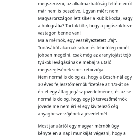
megszerezni, az alkalmazhatóság feltételeiről
már nem is beszélve. Ugyan miért nem
Magyarországon lett siker a Rubik kocka, vagy
a holográfia? Tartok tőle, hogy a jogászok keze
vastagon benne van!
Ma a mérnök, egy veszélyeztetett „faj”.
Tudásából akarnak sokan és lehetőleg minél
jobban megélni, csak még az aranytojást tojó
tyúkok levágásának elmebajra utaló
megszegésének sincs retorziója.
Nem normális dolog az, hogy a Bosch-nál egy
30 éves fejlesztőmérnök fizetése az 1/3-át se
éri el egy átlag jogász jövedelmének, és az se
normális dolog, hogy egy jó tervezőmérnök
jövedelme nem éri el egy kivitelező cég
anyagbeszerzőjének a jövedelmét.
Most januártól egy magyar mérnök úgy
kénytelen a napi munkáját végezni, hogy a