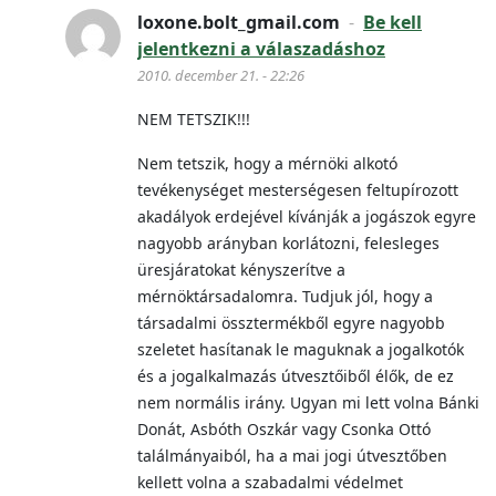
loxone.bolt_gmail.com
-
Be kell
jelentkezni a válaszadáshoz
2010. december 21. - 22:26
NEM TETSZIK!!!
Nem tetszik, hogy a mérnöki alkotó
tevékenységet mesterségesen feltupírozott
akadályok erdejével kívánják a jogászok egyre
nagyobb arányban korlátozni, felesleges
üresjáratokat kényszerítve a
mérnöktársadalomra. Tudjuk jól, hogy a
társadalmi össztermékből egyre nagyobb
szeletet hasítanak le maguknak a jogalkotók
és a jogalkalmazás útvesztőiből élők, de ez
nem normális irány. Ugyan mi lett volna Bánki
Donát, Asbóth Oszkár vagy Csonka Ottó
találmányaiból, ha a mai jogi útvesztőben
kellett volna a szabadalmi védelmet