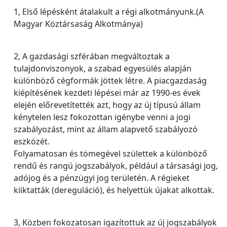
1, Első lépésként átalakult a régi alkotmányunk.(A
Magyar Köztársaság Alkotmánya)
2, A gazdasági szférában megváltoztak a
tulajdonviszonyok, a szabad egyesülés alapján
különböző cégformák jöttek létre. A piacgazdaság
kiépítésének kezdeti lépései már az 1990-es évek
elején előrevetítették azt, hogy az új típusú állam
kénytelen lesz fokozottan igénybe venni a jogi
szabályozást, mint az állam alapvető szabályozó
eszközét.
Folyamatosan és tömegével születtek a különböző
rendű és rangú jogszabályok, például a társasági jog,
adójog és a pénzügyi jog területén. A régieket
kiiktatták (dereguláció), és helyettük újakat alkottak.
3, Közben fokozatosan igazítottuk az új jogszabályok