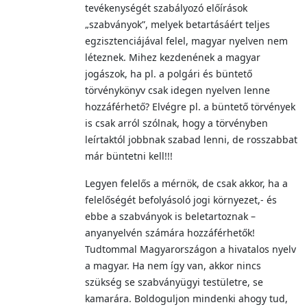
tevékenységét szabályozó előírások
„szabványok”, melyek betartásáért teljes
egzisztenciájával felel, magyar nyelven nem
léteznek. Mihez kezdenének a magyar
jogászok, ha pl. a polgári és büntető
törvénykönyv csak idegen nyelven lenne
hozzáférhető? Elvégre pl. a büntető törvények
is csak arról szólnak, hogy a törvényben
leírtaktól jobbnak szabad lenni, de rosszabbat
már büntetni kell!!!
Legyen felelős a mérnök, de csak akkor, ha a
felelőségét befolyásoló jogi környezet,- és
ebbe a szabványok is beletartoznak –
anyanyelvén számára hozzáférhetők!
Tudtommal Magyarországon a hivatalos nyelv
a magyar. Ha nem így van, akkor nincs
szükség se szabványügyi testületre, se
kamarára. Boldoguljon mindenki ahogy tud,