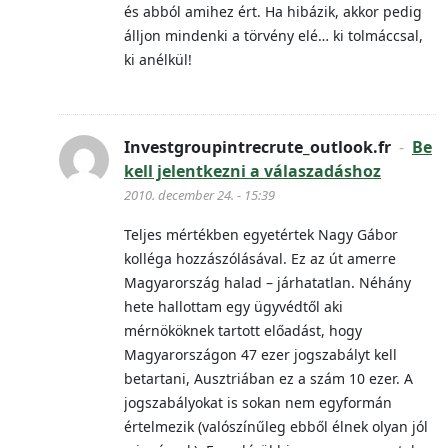
és abból amihez ért. Ha hibázik, akkor pedig
álljon mindenki a törvény elé… ki tolmáccsal,
ki anélkül!
Investgroupintrecrute_outlook.fr
-
Be
kell jelentkezni a válaszadáshoz
2010. december 24. - 15:39
Teljes mértékben egyetértek Nagy Gábor
kolléga hozzászólásával. Ez az út amerre
Magyarország halad – járhatatlan. Néhány
hete hallottam egy ügyvédtől aki
mérnököknek tartott előadást, hogy
Magyarországon 47 ezer jogszabályt kell
betartani, Ausztriában ez a szám 10 ezer. A
jogszabályokat is sokan nem egyformán
értelmezik (valószínűleg ebből élnek olyan jól