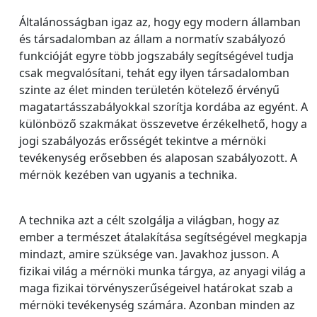
Általánosságban igaz az, hogy egy modern államban
és társadalomban az állam a normatív szabályozó
funkcióját egyre több jogszabály segítségével tudja
csak megvalósítani, tehát egy ilyen társadalomban
szinte az élet minden területén kötelező érvényű
magatartásszabályokkal szorítja kordába az egyént. A
különböző szakmákat összevetve érzékelhető, hogy a
jogi szabályozás erősségét tekintve a mérnöki
tevékenység erősebben és alaposan szabályozott. A
mérnök kezében van ugyanis a technika.
A technika azt a célt szolgálja a világban, hogy az
ember a természet átalakítása segítségével megkapja
mindazt, amire szüksége van. Javakhoz jusson. A
fizikai világ a mérnöki munka tárgya, az anyagi világ a
maga fizikai törvényszerűségeivel határokat szab a
mérnöki tevékenység számára. Azonban minden az