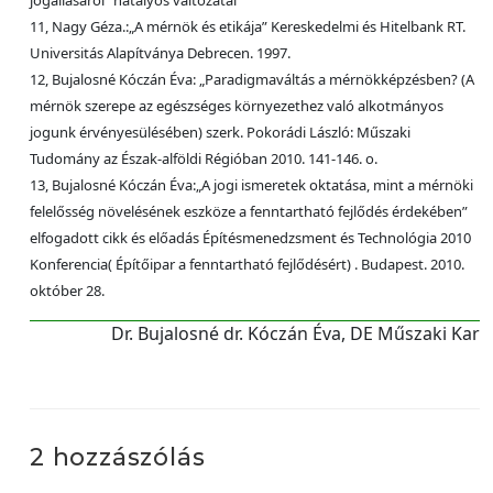
jogállásáról” hatályos változatai
11, Nagy Géza.:„A mérnök és etikája” Kereskedelmi és Hitelbank RT.
Universitás Alapítványa Debrecen. 1997.
12, Bujalosné Kóczán Éva: „Paradigmaváltás a mérnökképzésben? (A
mérnök szerepe az egészséges környezethez való alkotmányos
jogunk érvényesülésében) szerk. Pokorádi László: Műszaki
Tudomány az Észak-alföldi Régióban 2010. 141-146. o.
13, Bujalosné Kóczán Éva:„A jogi ismeretek oktatása, mint a mérnöki
felelősség növelésének eszköze a fenntartható fejlődés érdekében”
elfogadott cikk és előadás Építésmenedzsment és Technológia 2010
Konferencia( Építőipar a fenntartható fejlődésért) . Budapest. 2010.
október 28.
Dr. Bujalosné dr. Kóczán Éva, DE Műszaki Kar
2 hozzászólás