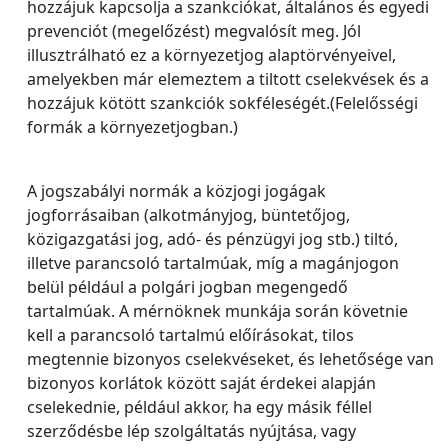
hozzájuk kapcsolja a szankciókat, általános és egyedi
prevenciót (megelőzést) megvalósít meg. Jól
illusztrálható ez a környezetjog alaptörvényeivel,
amelyekben már elemeztem a tiltott cselekvések és a
hozzájuk kötött szankciók sokféleségét.(Felelősségi
formák a környezetjogban.)
A jogszabályi normák a közjogi jogágak
jogforrásaiban (alkotmányjog, büntetőjog,
közigazgatási jog, adó- és pénzügyi jog stb.) tiltó,
illetve parancsoló tartalmúak, míg a magánjogon
belül például a polgári jogban megengedő
tartalmúak. A mérnöknek munkája során követnie
kell a parancsoló tartalmú előírásokat, tilos
megtennie bizonyos cselekvéseket, és lehetősége van
bizonyos korlátok között saját érdekei alapján
cselekednie, például akkor, ha egy másik féllel
szerződésbe lép szolgáltatás nyújtása, vagy