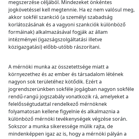
megszerzése céljából. Mindezeket önkéntes
jogkövetéssel kell megtennie. Ha ez nem valósul meg,
akkor sokfél szankció (a személyi szabadság
korlátozásának és a vagyoni szankciók különböző
formáinak) alkalmazásával fogják az állam
intézményei (igazságszolgáltatási illetve
közigazgatási) előbb-utóbb rászorítani.
A mérnöki munka az összetettsége miatt a
környezethez és az ember és társadalom létének
nagyon sok területéhez kötődik. Ezért a
jogrendszerünkben sokféle jogágban nagyon sokféle
rendű-rangú jogszabály vonatkozik rá, amelyeket a
felelősségtudattal rendelkező mérnöknek
folyamatosan kellene figyelnie és alkalmaznia a
különböző mérnöki tevékenységek végzése során.
Sokszor a munka sikeressége múlik rajta, de
mindenképpen igaz az is, hogy a mérnöki pályán a