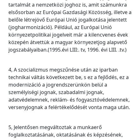
tartalmát a nemzetközi joghoz is, amit számunkra
elsősorban az Európai Gazdasági Közösség, illetve a
belőle létrejövő Európai Unió jogalkotása jelentett
(jogharmonizáció). Például, az Európai Unió
környezetpolitikai jogelveit már a kilencvenes évek
közepén átvettük a magyar környezetjog alapvető
jogszabályaiban.(1995.évi LIII:. tv, 1996. évi LIII. .tv.)
4, A szocializmus megszűnése után az iparban
technikai váltás következett be, s ez a fejlődés, ez a
modernizáció a jogrendszerünkön belül a
személyiségi jognak, szabadalmi jognak,
adatvédelemnek, reklám- és fogyasztóvédelemnek,
versenyjognak a felértékelődését vonta maga után.
5, Jelentősen megváltoztak a munkaerő
foglalkoztatásának, oktatásának és képzésének,