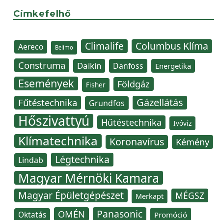
Címkefelhő
Climalife
Columbus Klíma
Aereco
Belimo
Construma
Daikin
Danfoss
Energetika
Események
Földgáz
Fisher
Gázellátás
Fűtéstechnika
Grundfos
Hőszivattyú
Hűtéstechnika
Ivóvíz
Klímatechnika
Koronavírus
Kémény
Légtechnika
Lindab
Magyar Mérnöki Kamara
Magyar Épületgépészet
MÉGSZ
Merkapt
Panasonic
OMÉN
Oktatás
Promóció