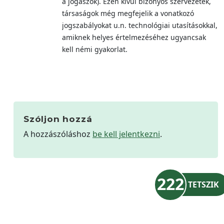
a jogászok). Ezen kívül bizonyos szervezetek,
társaságok még megfejelik a vonatkozó
jogszabályokat u.n. technológiai utasításokkal,
amiknek helyes értelmezéséhez ugyancsak
kell némi gyakorlat.
Szóljon hozzá
A hozzászóláshoz
be kell jelentkezni
.
222
TETSZIK