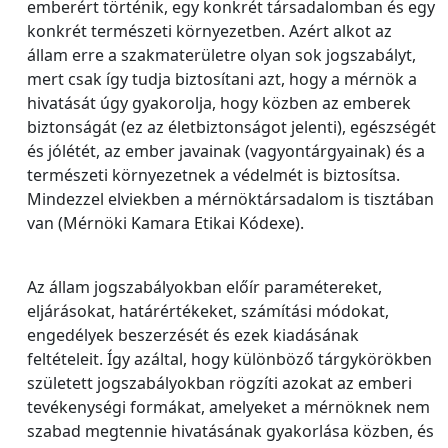
emberért történik, egy konkrét társadalomban és egy
konkrét természeti környezetben. Azért alkot az
állam erre a szakmaterületre olyan sok jogszabályt,
mert csak így tudja biztosítani azt, hogy a mérnök a
hivatását úgy gyakorolja, hogy közben az emberek
biztonságát (ez az életbiztonságot jelenti), egészségét
és jólétét, az ember javainak (vagyontárgyainak) és a
természeti környezetnek a védelmét is biztosítsa.
Mindezzel elviekben a mérnöktársadalom is tisztában
van (Mérnöki Kamara Etikai Kódexe).
Az állam jogszabályokban előír paramétereket,
eljárásokat, határértékeket, számítási módokat,
engedélyek beszerzését és ezek kiadásának
feltételeit. Így azáltal, hogy különböző tárgykörökben
született jogszabályokban rögzíti azokat az emberi
tevékenységi formákat, amelyeket a mérnöknek nem
szabad megtennie hivatásának gyakorlása közben, és