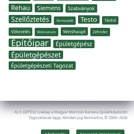
Rehau
Siemens
Szabványok
Szellőztetés
Testo
Távhő
Termosztát
Weishaupt
Vízkezelés
Zehnder
Webinárium
Építőipar
Épületgépész
Épületgépészet
Épületgépészeti Tagozat
Az E-GÉPÉSZ szaklap a Magyar Mérnöki Kamara Épületképészeti
Tagozatának lapja. Minden jog fenntartva, © 2009–2026