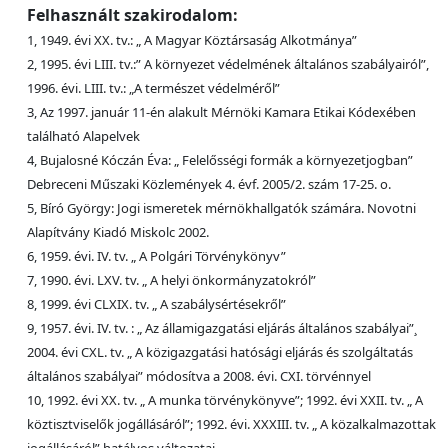
Felhasznált szakirodalom:
1, 1949. évi XX. tv.: „ A Magyar Köztársaság Alkotmánya”
2, 1995. évi LIII. tv.:” A környezet védelmének általános szabályairól”,
1996. évi. LIII. tv.: „A természet védelméről”
3, Az 1997. január 11-én alakult Mérnöki Kamara Etikai Kódexében
található Alapelvek
4, Bujalosné Kóczán Éva: „ Felelősségi formák a környezetjogban”
Debreceni Műszaki Közlemények 4. évf. 2005/2. szám 17-25. o.
5, Bíró György: Jogi ismeretek mérnökhallgatók számára. Novotni
Alapítvány Kiadó Miskolc 2002.
6, 1959. évi. IV. tv. „ A Polgári Törvénykönyv”
7, 1990. évi. LXV. tv. „ A helyi önkormányzatokról”
8, 1999. évi CLXIX. tv. „ A szabálysértésekről”
9, 1957. évi. IV. tv. : „ Az államigazgatási eljárás általános szabályai”¸
2004. évi CXL. tv. „ A közigazgatási hatósági eljárás és szolgáltatás
általános szabályai” módosítva a 2008. évi. CXI. törvénnyel
10, 1992. évi XX. tv. „ A munka törvénykönyve”; 1992. évi XXII. tv. „ A
köztisztviselők jogállásáról”; 1992. évi. XXXIII. tv. „ A közalkalmazottak