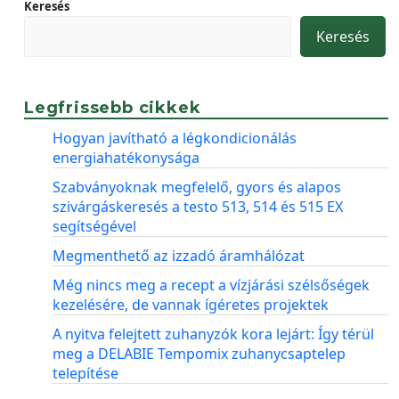
Keresés
Keresés
Legfrissebb cikkek
Hogyan javítható a légkondicionálás
energiahatékonysága
Szabványoknak megfelelő, gyors és alapos
szivárgáskeresés a testo 513, 514 és 515 EX
segítségével
Megmenthető az izzadó áramhálózat
Még nincs meg a recept a vízjárási szélsőségek
kezelésére, de vannak ígéretes projektek
A nyitva felejtett zuhanyzók kora lejárt: Így térül
meg a DELABIE Tempomix zuhanycsaptelep
telepítése