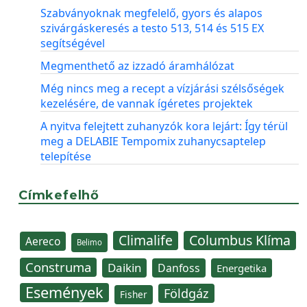
Szabványoknak megfelelő, gyors és alapos
szivárgáskeresés a testo 513, 514 és 515 EX
segítségével
Megmenthető az izzadó áramhálózat
Még nincs meg a recept a vízjárási szélsőségek
kezelésére, de vannak ígéretes projektek
A nyitva felejtett zuhanyzók kora lejárt: Így térül
meg a DELABIE Tempomix zuhanycsaptelep
telepítése
Címkefelhő
Climalife
Columbus Klíma
Aereco
Belimo
Construma
Daikin
Danfoss
Energetika
Események
Földgáz
Fisher