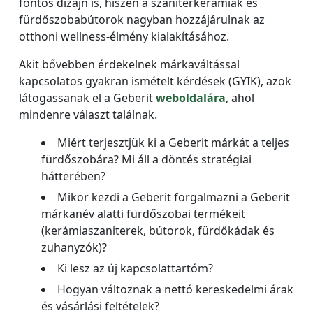
fontos dizájn is, hiszen a szaniterkerámiák és
fürdőszobabútorok nagyban hozzájárulnak az
otthoni wellness-élmény kialakításához.
Akit bővebben érdekelnek márkaváltással
kapcsolatos gyakran ismételt kérdések (GYIK), azok
látogassanak el a Geberit
weboldalára
, ahol
mindenre választ találnak.
Miért terjesztjük ki a Geberit márkát a teljes
fürdőszobára? Mi áll a döntés stratégiai
hátterében?
Mikor kezdi a Geberit forgalmazni a Geberit
márkanév alatti fürdőszobai termékeit
(kerámiaszaniterek, bútorok, fürdőkádak és
zuhanyzók)?
Ki lesz az új kapcsolattartóm?
Hogyan változnak a nettó kereskedelmi árak
és vásárlási feltételek?