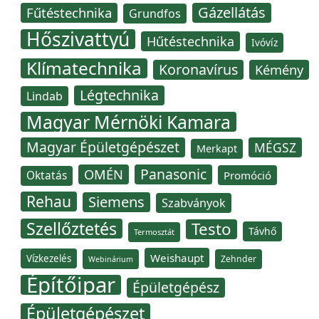
Gázellátás
Fűtéstechnika
Grundfos
Hőszivattyú
Hűtéstechnika
Ivóvíz
Klímatechnika
Koronavírus
Kémény
Légtechnika
Lindab
Magyar Mérnöki Kamara
Magyar Épületgépészet
MÉGSZ
Merkapt
Panasonic
OMÉN
Oktatás
Promóció
Rehau
Siemens
Szabványok
Szellőztetés
Testo
Távhő
Termosztát
Weishaupt
Vízkezelés
Zehnder
Webinárium
Építőipar
Épületgépész
Épületgépészet