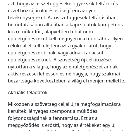
azt, hogy az összefüggéseket igyekszik feltárni és
ezzel hozzájárulni és elősegíteni az ilyen
tevékenységeket. Az összefüggések feltárásában,
bemutatásában általában a kapcsolatok kompetens
közreműködőit, alapvetően tehát nem
épületgépészeket kell megnyerni a munkához. Ilyen
céloknál el kell felejteni azt a gyakorlatot, hogy
épületgépészek írnak, vagy adnak tanácsot
épületgépészeknek. A szövetség új célkitűzése:
nyitottan a világra, hogy az épületgépészet annak
aktív részesei lehessen és ne hagyja, hogy szakmai
bezártsága következtében a világ el menjen mellette.
Aktuális feladatok
Miközben a szövetség céljai újra megfogalmazásra
kerültek, lényeges szempont a működés
folytonosságának a fenntartása. Ezt az a
meggyőződés is erősíti, hogy az értékeket egy új