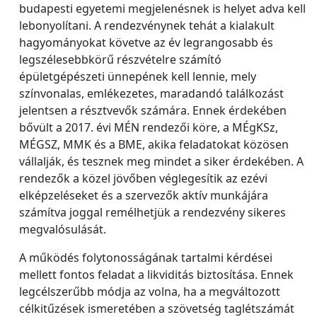
budapesti egyetemi megjelenésnek is helyet adva kell
lebonyolítani. A rendezvénynek tehát a kialakult
hagyományokat követve az év legrangosabb és
legszélesebbkörű részvételre számító
épületgépészeti ünnepének kell lennie, mely
színvonalas, emlékezetes, maradandó találkozást
jelentsen a résztvevők számára. Ennek érdekében
bővült a 2017. évi MÉN rendezői köre, a MÉgKSz,
MÉGSZ, MMK és a BME, akika feladatokat közösen
vállalják, és tesznek meg mindet a siker érdekében. A
rendezők a közel jövőben véglegesítik az ezévi
elképzeléseket és a szervezők aktív munkájára
számítva joggal remélhetjük a rendezvény sikeres
megvalósulását.
A működés folytonosságának tartalmi kérdései
mellett fontos feladat a likviditás biztosítása. Ennek
legcélszerűbb módja az volna, ha a megváltozott
célkitűzések ismeretében a szövetség taglétszámát