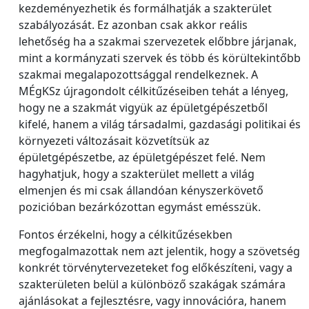
kezdeményezhetik és formálhatják a szakterület
szabályozását. Ez azonban csak akkor reális
lehetőség ha a szakmai szervezetek előbbre járjanak,
mint a kormányzati szervek és több és körültekintőbb
szakmai megalapozottsággal rendelkeznek. A
MÉgKSz újragondolt célkitűzéseiben tehát a lényeg,
hogy ne a szakmát vigyük az épületgépészetből
kifelé, hanem a világ társadalmi, gazdasági politikai és
környezeti változásait közvetítsük az
épületgépészetbe, az épületgépészet felé. Nem
hagyhatjuk, hogy a szakterület mellett a világ
elmenjen és mi csak állandóan kényszerkövető
pozicióban bezárkózottan egymást emésszük.
Fontos érzékelni, hogy a célkitűzésekben
megfogalmazottak nem azt jelentik, hogy a szövetség
konkrét törvénytervezeteket fog előkészíteni, vagy a
szakterületen belül a különböző szakágak számára
ajánlásokat a fejlesztésre, vagy innovációra, hanem