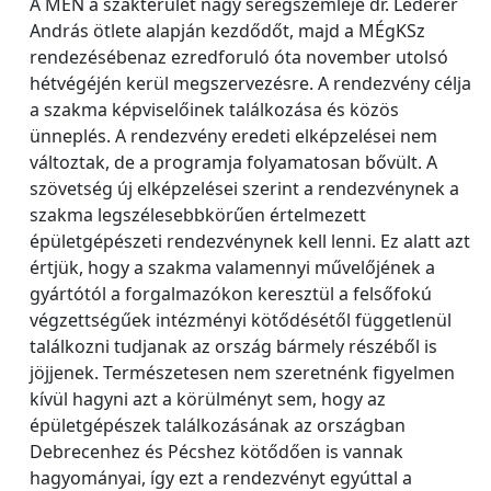
A MÉN a szakterület nagy seregszemléje dr. Léderer
András ötlete alapján kezdődőt, majd a MÉgKSz
rendezésébenaz ezredforuló óta november utolsó
hétvégéjén kerül megszervezésre. A rendezvény célja
a szakma képviselőinek találkozása és közös
ünneplés. A rendezvény eredeti elképzelései nem
változtak, de a programja folyamatosan bővült. A
szövetség új elképzelései szerint a rendezvénynek a
szakma legszélesebbkörűen értelmezett
épületgépészeti rendezvénynek kell lenni. Ez alatt azt
értjük, hogy a szakma valamennyi művelőjének a
gyártótól a forgalmazókon keresztül a felsőfokú
végzettségűek intézményi kötődésétől függetlenül
találkozni tudjanak az ország bármely részéből is
jöjjenek. Természetesen nem szeretnénk figyelmen
kívül hagyni azt a körülményt sem, hogy az
épületgépészek találkozásának az országban
Debrecenhez és Pécshez kötődően is vannak
hagyományai, így ezt a rendezvényt egyúttal a