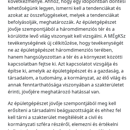
következménye. Ahhoz, hogy egy időpontban döntési
lehetőségünk legyen, ismerni kell a tendenciákat és
azokat az összefüggéseket, melyek a tendenciákat
befolyásolják, meghatározzák. Az épületgépészet
jövője szempontjából a háromdimenziós tér és a
körülötte levő világ viszonyait kell vizsgálni. A MÉgKSz
tevékenységének új célkitűzése, hogy tevékenységét
ne az épületgépészet háromdimenziós terében,
hanem hangsúlyozottan a tér és a környezet közötti
kapcsolatban fejtse ki. Azt kapcsolatot vizsgálja és
építse ki, amelyik az épületgépészet és a gazdaság, a
társadalom, a tudomány, a kormányzat, az élő világ és
annak fenntarthatósága viszonyában a szakterületet
érinti, jövőjére meghatározó hatással van.
Az épületgépészet jövője szempontjából meg kell
erősíteni a társadalmi beágyazottságát és ehhez fel
kell tárni a szakterület megítélését a civil és
kormányzati szféra részéről, elemezni és értékelni