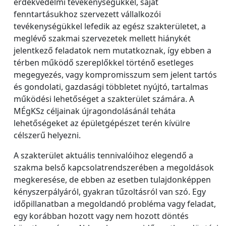
érdekvédelmi tevékenységükkel, saját
fenntartásukhoz szervezett vállalkozói
tevékenységükkel lefedik az egész szakterületet, a
meglévő szakmai szervezetek mellett hiánykét
jelentkező feladatok nem mutatkoznak, így ebben a
térben működő szereplőkkel történő esetleges
megegyezés, vagy kompromisszum sem jelent tartós
és gondolati, gazdasági többletet nyújtó, tartalmas
működési lehetőséget a szakterület számára. A
MÉgKSz céljainak újragondolásánál teháta
lehetőségeket az épületgépészet terén kívülre
célszerű helyezni.
A szakterület aktuális tennivalóihoz elegendő a
szakma belső kapcsolatrendszerében a megoldások
megkeresése, de ebben az esetben tulajdonképpen
kényszerpályáról, gyakran tűzoltásról van szó. Egy
időpillanatban a megoldandó probléma vagy feladat,
egy korábban hozott vagy nem hozott döntés