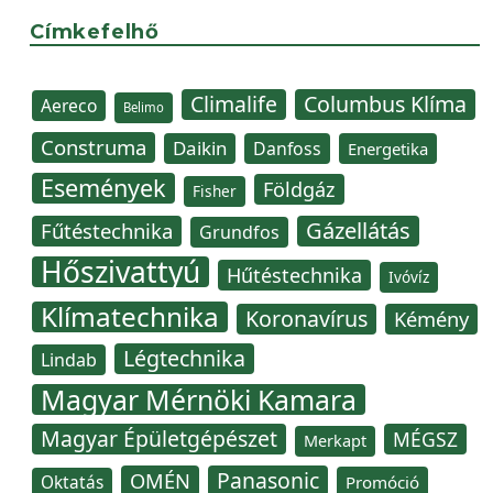
Címkefelhő
Climalife
Columbus Klíma
Aereco
Belimo
Construma
Daikin
Danfoss
Energetika
Események
Földgáz
Fisher
Gázellátás
Fűtéstechnika
Grundfos
Hőszivattyú
Hűtéstechnika
Ivóvíz
Klímatechnika
Koronavírus
Kémény
Légtechnika
Lindab
Magyar Mérnöki Kamara
Magyar Épületgépészet
MÉGSZ
Merkapt
Panasonic
OMÉN
Oktatás
Promóció