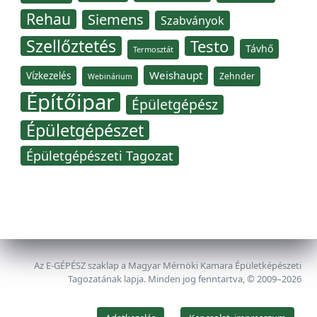
Rehau
Siemens
Szabványok
Szellőztetés
Testo
Távhő
Termosztát
Weishaupt
Vízkezelés
Zehnder
Webinárium
Építőipar
Épületgépész
Épületgépészet
Épületgépészeti Tagozat
Az E-GÉPÉSZ szaklap a Magyar Mérnöki Kamara Épületképészeti
Tagozatának lapja. Minden jog fenntartva, © 2009–2026