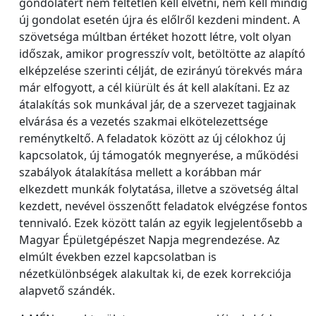
gondolatért nem feltétlen kell elvetni, nem kell mindig
új gondolat esetén újra és előlről kezdeni mindent. A
szövetséga múltban értéket hozott létre, volt olyan
időszak, amikor progresszív volt, betöltötte az alapító
elképzelése szerinti célját, de ezirányú törekvés mára
már elfogyott, a cél kiürült és át kell alakítani. Ez az
átalakítás sok munkával jár, de a szervezet tagjainak
elvárása és a vezetés szakmai elkötelezettsége
reménytkeltő. A feladatok között az új célokhoz új
kapcsolatok, új támogatók megnyerése, a működési
szabályok átalakítása mellett a korábban már
elkezdett munkák folytatása, illetve a szövetség által
kezdett, nevével összenőtt feladatok elvégzése fontos
tennivaló. Ezek között talán az egyik legjelentősebb a
Magyar Épületgépészet Napja megrendezése. Az
elmúlt években ezzel kapcsolatban is
nézetkülönbségek alakultak ki, de ezek korrekciója
alapvető szándék.