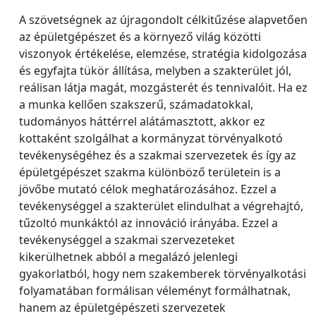
A szövetségnek az újragondolt célkitűzése alapvetően
az épületgépészet és a környező világ közötti
viszonyok értékelése, elemzése, stratégia kidolgozása
és egyfajta tükör állítása, melyben a szakterület jól,
reálisan látja magát, mozgásterét és tennivalóit. Ha ez
a munka kellően szakszerű, számadatokkal,
tudományos háttérrel alátámasztott, akkor ez
kottaként szolgálhat a kormányzat törvényalkotó
tevékenységéhez és a szakmai szervezetek és így az
épületgépészet szakma különböző területein is a
jövőbe mutató célok meghatározásához. Ezzel a
tevékenységgel a szakterület elindulhat a végrehajtó,
tűzoltó munkáktól az innováció irányába. Ezzel a
tevékenységgel a szakmai szervezeteket
kikerülhetnek abból a megalázó jelenlegi
gyakorlatból, hogy nem szakemberek törvényalkotási
folyamatában formálisan véleményt formálhatnak,
hanem az épületgépészeti szervezetek