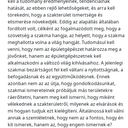
kell a tudomány eredményeinek, tendenciáinak
hatását, az ebben rejlő lehetőségeket, és arra kell
törekedni, hogy a szakterület ismertsége és
elismerése növekedjék. Eddig az alapállás általában
fordított volt, célként az fogalmazódott meg, hogy a
szövetség a szakma hangja, az helyett, hogy a szakma
meghallotta volna a világ hangját. Tudomásul kell
venni, hogy nem az épületgépészet határozza meg a
jövőnket, hanem az épületgépészetnek kell
alkalmazkodni a változó világ kihívásaihoz. A jelenlegi
szakmai bezártságot fel kell váltani a nyitottságnak, a
befogadásnak és az együttműködésnek. Ennek
azonban nem az az útja, hogy gondolkodásunkat,
szakmai ismereteinek próbáljuk más területekre
ráerőltetni, hanem meg kell ismerni, hogy miként
vélekednek a szakterületről, milyenek az elvárások és
mi hogyan tudjuk ezt kielégíteni. Általánossá kell válni
annak a szemléletnek, hogy nem az a fontos, hogy én
kit ismerek, hanem az, hogy engem ismernek-e?