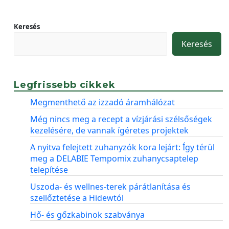
Keresés
Keresés
Legfrissebb cikkek
Megmenthető az izzadó áramhálózat
Még nincs meg a recept a vízjárási szélsőségek
kezelésére, de vannak ígéretes projektek
A nyitva felejtett zuhanyzók kora lejárt: Így térül
meg a DELABIE Tempomix zuhanycsaptelep
telepítése
Uszoda- és wellnes-terek párátlanítása és
szellőztetése a Hidewtól
Hő- és gőzkabinok szabványa