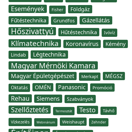
Események
Földgáz
Fisher
Gázellátás
Fűtéstechnika
Grundfos
Hőszivattyú
Hűtéstechnika
Ivóvíz
Klímatechnika
Koronavírus
Kémény
Légtechnika
Lindab
Magyar Mérnöki Kamara
Magyar Épületgépészet
MÉGSZ
Merkapt
Panasonic
OMÉN
Oktatás
Promóció
Rehau
Siemens
Szabványok
Szellőztetés
Testo
Távhő
Termosztát
Weishaupt
Vízkezelés
Zehnder
Webinárium