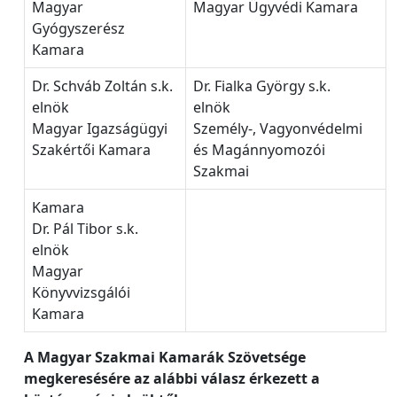
Magyar
Magyar Ügyvédi Kamara
Gyógyszerész
Kamara
Dr. Schváb Zoltán s.k.
Dr. Fialka György s.k.
elnök
elnök
Magyar Igazságügyi
Személy-, Vagyonvédelmi
Szakértői Kamara
és Magánnyomozói
Szakmai
Kamara
Dr. Pál Tibor s.k.
elnök
Magyar
Könyvvizsgálói
Kamara
A Magyar Szakmai Kamarák Szövetsége
megkeresésére az alábbi válasz érkezett a