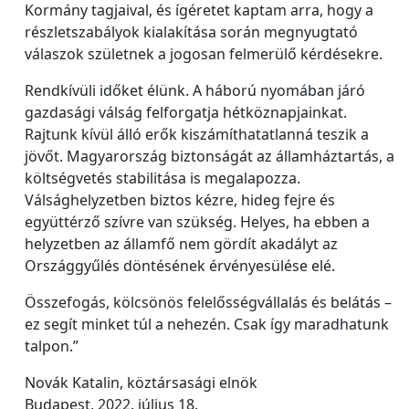
Kormány tagjaival, és ígéretet kaptam arra, hogy a
részletszabályok kialakítása során megnyugtató
válaszok születnek a jogosan felmerülő kérdésekre.
Rendkívüli időket élünk. A háború nyomában járó
gazdasági válság felforgatja hétköznapjainkat.
Rajtunk kívül álló erők kiszámíthatatlanná teszik a
jövőt. Magyarország biztonságát az államháztartás, a
költségvetés stabilitása is megalapozza.
Válsághelyzetben biztos kézre, hideg fejre és
együttérző szívre van szükség. Helyes, ha ebben a
helyzetben az államfő nem gördít akadályt az
Országgyűlés döntésének érvényesülése elé.
Összefogás, kölcsönös felelősségvállalás és belátás –
ez segít minket túl a nehezén. Csak így maradhatunk
talpon.”
Novák Katalin, köztársasági elnök
Budapest, 2022. július 18.