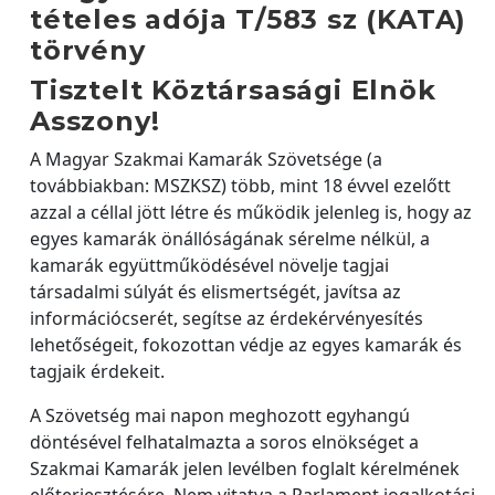
tételes adója T/583 sz (KATA)
törvény
Tisztelt Köztársasági Elnök
Asszony!
A Magyar Szakmai Kamarák Szövetsége (a
továbbiakban: MSZKSZ) több, mint 18 évvel ezelőtt
azzal a céllal jött létre és működik jelenleg is, hogy az
egyes kamarák önállóságának sérelme nélkül, a
kamarák együttműködésével növelje tagjai
társadalmi súlyát és elismertségét, javítsa az
információcserét, segítse az érdekérvényesítés
lehetőségeit, fokozottan védje az egyes kamarák és
tagjaik érdekeit.
A Szövetség mai napon meghozott egyhangú
döntésével felhatalmazta a soros elnökséget a
Szakmai Kamarák jelen levélben foglalt kérelmének