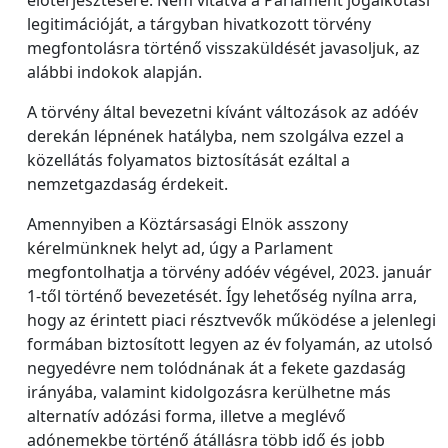
előterjesztésére. Nem vitatva a Parlament jogalkotási
legitimációját, a tárgyban hivatkozott törvény
megfontolásra történő visszaküldését javasoljuk, az
alábbi indokok alapján.
A törvény által bevezetni kívánt változások az adóév
derekán lépnének hatályba, nem szolgálva ezzel a
közellátás folyamatos biztosítását ezáltal a
nemzetgazdaság érdekeit.
Amennyiben a Köztársasági Elnök asszony
kérelmünknek helyt ad, úgy a Parlament
megfontolhatja a törvény adóév végével, 2023. január
1-től történő bevezetését. Így lehetőség nyílna arra,
hogy az érintett piaci résztvevők működése a jelenlegi
formában biztosított legyen az év folyamán, az utolsó
negyedévre nem tolódnának át a fekete gazdaság
irányába, valamint kidolgozásra kerülhetne más
alternatív adózási forma, illetve a meglévő
adónemekbe történő átállásra több idő és jobb