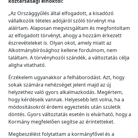
köztársasági elnöktől:
„Az Országgyűlés által elfogadott, a kisadózó
vállalkozók tételes adójáról szóló törvényt ma
aláírtam. Alaposan megvizsgáltam és megfontoltam
az elfogadott törvényt, ahogy a hozzám érkezett
észrevételeket is. Olyan okot, amely miatt az
Alkotmánybírósághoz kellene fordulnom, nem
találtam. A törvényhozói szándék, a változtatás célja
aligha vitatható.
Érzékelem ugyanakkor a felháborodást. Azt, hogy
sokak számára nehézséget jelent majd az új
helyzethez való gyors alkalmazkodás. Megértem,
hogy kérdéseik vannak. Helyesebb lett volna, ha a
módosításokról érdemi egyeztetés után születik
döntés. Gyors változtatás esetén is elvárható, hogy a
Kormány megfelelően segítse az érintetteket.
Megbeszélést folytattam a kormányfővel és a