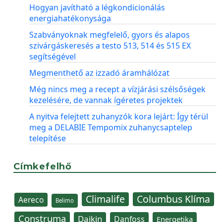
Hogyan javítható a légkondicionálás
energiahatékonysága
Szabványoknak megfelelő, gyors és alapos
szivárgáskeresés a testo 513, 514 és 515 EX
segítségével
Megmenthető az izzadó áramhálózat
Még nincs meg a recept a vízjárási szélsőségek
kezelésére, de vannak ígéretes projektek
A nyitva felejtett zuhanyzók kora lejárt: Így térül
meg a DELABIE Tempomix zuhanycsaptelep
telepítése
Címkefelhő
Climalife
Columbus Klíma
Aereco
Belimo
Construma
Daikin
Danfoss
Energetika