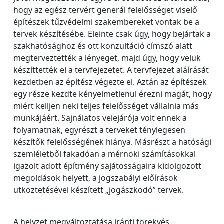
hogy az egész tervért generál felelősséget viselő
építészek tűzvédelmi szakembereket vontak be a
tervek készítésébe. Eleinte csak úgy, hogy bejártak a
szakhatósághoz és ott konzultáció címszó alatt
megterveztették a lényeget, majd úgy, hogy velük
készíttették el a tervfejezetet. A tervfejezet aláírását
kezdetben az építész végezte el. Aztán az építészek
egy része kezdte kényelmetlenül érezni magát, hogy
miért kelljen neki teljes felelősséget vállalnia más
munkájáért. Sajnálatos velejárója volt ennek a
folyamatnak, egyrészt a terveket ténylegesen
készítők felelősségének hiánya. Másrészt a hatósági
szemléletből fakadóan a mérnöki számításokkal
igazolt adott építmény sajátosságaira kidolgozott
megoldások helyett, a jogszabályi előírások
ütköztetésével készített „jogászkodó” tervek.
A helyzet megváltoztatása iránti törekvés