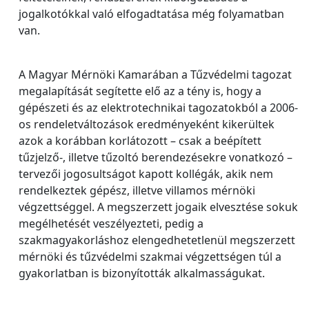
jogalkotókkal való elfogadtatása még folyamatban
van.
A Magyar Mérnöki Kamarában a Tűzvédelmi tagozat
megalapítását segítette elő az a tény is, hogy a
gépészeti és az elektrotechnikai tagozatokból a 2006-
os rendeletváltozások eredményeként kikerültek
azok a korábban korlátozott – csak a beépített
tűzjelző-, illetve tűzoltó berendezésekre vonatkozó –
tervezői jogosultságot kapott kollégák, akik nem
rendelkeztek gépész, illetve villamos mérnöki
végzettséggel. A megszerzett jogaik elvesztése sokuk
megélhetését veszélyezteti, pedig a
szakmagyakorláshoz elengedhetetlenül megszerzett
mérnöki és tűzvédelmi szakmai végzettségen túl a
gyakorlatban is bizonyították alkalmasságukat.