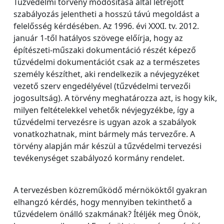
Tűzvédelmi törvény módosítása által létrejött
szabályozás jelentheti a hosszú távú megoldást a
felelősség kérdésében. Az 1996. évi XXXI. tv. 2012.
január 1-től hatályos szövege előírja, hogy az
építészeti-műszaki dokumentáció részét képező
tűzvédelmi dokumentációt csak az a természetes
személy készíthet, aki rendelkezik a névjegyzéket
vezető szerv engedélyével (tűzvédelmi tervezői
jogosultság). A törvény meghatározza azt, is hogy kik,
milyen feltételekkel vehetők névjegyzékbe, így a
tűzvédelmi tervezésre is ugyan azok a szabályok
vonatkozhatnak, mint bármely más tervezőre. A
törvény alapján már készül a tűzvédelmi tervezési
tevékenységet szabályozó kormány rendelet.
A tervezésben közreműködő mérnököktől gyakran
elhangzó kérdés, hogy mennyiben tekinthető a
tűzvédelem önálló szakmának? Ítéljék meg Önök,