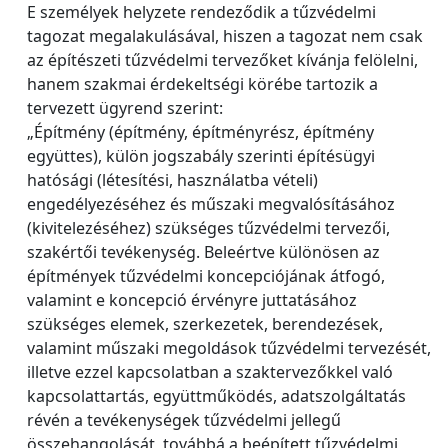
E személyek helyzete rendeződik a tűzvédelmi
tagozat megalakulásával, hiszen a tagozat nem csak
az építészeti tűzvédelmi tervezőket kívánja felölelni,
hanem szakmai érdekeltségi körébe tartozik a
tervezett ügyrend szerint:
„Építmény (építmény, építményrész, építmény
együttes), külön jogszabály szerinti építésügyi
hatósági (létesítési, használatba vételi)
engedélyezéséhez és műszaki megvalósításához
(kivitelezéséhez) szükséges tűzvédelmi tervezői,
szakértői tevékenység. Beleértve különösen az
építmények tűzvédelmi koncepciójának átfogó,
valamint e koncepció érvényre juttatásához
szükséges elemek, szerkezetek, berendezések,
valamint műszaki megoldások tűzvédelmi tervezését,
illetve ezzel kapcsolatban a szaktervezőkkel való
kapcsolattartás, együttműködés, adatszolgáltatás
révén a tevékenységek tűzvédelmi jellegű
összehangolását, továbbá a beépített tűzvédelmi