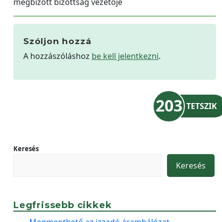
megbízott bizottság vezetője
Szóljon hozzá
A hozzászóláshoz
be kell jelentkezni
.
203
TETSZIK
Keresés
Keresés
Legfrissebb cikkek