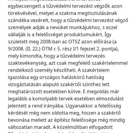
egybecsengett a tűzvédelmi tervezést végzők azon
törekvésével, melyet a szakma megtisztulásának
szándéka vezérelt, hogy a tűzvédelmi tervezést végző
személyek adják a nevüket munkájukhoz, s ezzel
vállalják is a felelősséget produktumukért. Így
született meg 2008-ban az OTSZ azon előírása (a
9/2008. (II. 22.) ÖTM r. 5. rész I/1 fejezet 2. pontja),
mely kimondta, hogy a tűzvédelmi tervezés
szaktevékenység, azt csak megfelelő szakértelemmel
rendelkező személy készítheti. A szakértelem
igazolása egy országos hatáskörű hatóság
vizsgáztatásán alapuló szakértői szinthez lett
meghatározott esetekben kötve. E megoldás már
legalább a komolyabb tervek esetében elmozdulást
jelentett a rend irányába. Ugyanakkor a felelősség
kérdését még nem oldotta meg, hiszen a szakértő
bevonása mellett az építész felelőssége még mindig
változatlan maradt. A közelmúltban elfogadott