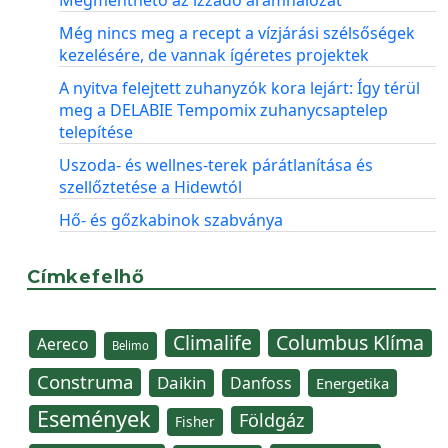
Megmenthető az izzadó áramhálózat
Még nincs meg a recept a vízjárási szélsőségek
kezelésére, de vannak ígéretes projektek
A nyitva felejtett zuhanyzók kora lejárt: Így térül
meg a DELABIE Tempomix zuhanycsaptelep
telepítése
Uszoda- és wellnes-terek párátlanítása és
szellőztetése a Hidewtól
Hő- és gőzkabinok szabványa
Címkefelhő
Climalife
Columbus Klíma
Aereco
Belimo
Construma
Daikin
Danfoss
Energetika
Események
Földgáz
Fisher