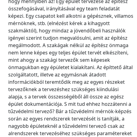
hogy mennyiben az! Egy épület tervezése az építész
összefogásával, irányításával egy team feladatát
képezi. Egy csapatot kell alkotni a gépésznek, villamos
mérnöknek, stb. (elnézést kérek a kihagyott
szakmáktól), hogy mindaz a jövendőbeli használók
igényei szerint tudjon megvalósulni, amit az építész
megálmodott. A szakágak nélkül az építész önmaga
nem lenne képes egy teljes épület tervét elkészíteni,
mint ahogy a szakági tervezők sem képesek
önmagukban egy épületet kialakítani. Az építtető által
szolgáltatott, illetve az egymásnak átadott
információkból teremtődik meg az egyes részeket
tervezőknek a tervezéshez szükséges kiindulási
alapja, s a tervek összességéből áll össze az egész
épület dokumentációja. S mit tud ehhez hozzátenni a
tűzvédelmi tervező? Bár a tűzvédelmi mérnök-képzés
során az egyes rendszerek tervezését is tanítják, a
nagyobb épületeknél a tűzvédelmi tervező csak az
alrendszerek tervezéséhez szükséges paramétereket