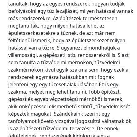
tanultak, hogy az egyes rendszerek hogyan tudják
befolyásolni egy tűz lezajlását, milyen hatással vannak
más rendszerekre. Az építészek természetesen
megtanulták, hogy milyen hatása lehet az
épületszerkezetekre a tűznek, de azt már nem
feltétlenül ismerik, hogy az épületszerkezet milyen
hatással van a tűzre. S ugyanezt elmondhatjuk a
villamossági, a gépészeti, stb. rendszerekről is. S azt
sem tanulta a tűzvédelmi mérnökön, tűzvédelmi
szakmérnökön kívül egyik szakma sem, hogy ezek a
rendszerek egymásra hatásukban mit fognak
jelenteni egy-egy tűzeset alakulásában.Ez is egy
szakma, melyet meg lehet tanulni. Több építészt,
gépészt és egyéb végzettségű mérnököt ismerek,
akik önképzéssel elismerhető szintű „tűzvédelmissé”
képezték magukat. Szándékaink szerint egy
tanfolyamot követő vizsgával jogosulttá válhatnak ők
is az építészeti tűzvédelmi tervezésre. De ennek
feltételeinek, rendszerének kidolgozásaés a