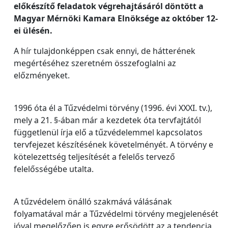
előkészítő feladatok végrehajtásáról döntött a
Magyar Mérnöki Kamara Elnöksége az október 12-
ei ülésén.
A hír tulajdonképpen csak ennyi, de hátterének
megértéséhez szeretném összefoglalni az
előzményeket.
1996 óta él a Tűzvédelmi törvény (1996. évi XXXI. tv.),
mely a 21. §-ában már a kezdetek óta tervfajtától
függetlenül írja elő a tűzvédelemmel kapcsolatos
tervfejezet készítésének követelményét. A törvény e
kötelezettség teljesítését a felelős tervező
felelősségébe utalta.
A tűzvédelem önálló szakmává válásának
folyamatával már a Tűzvédelmi törvény megjelenését
jóval megelőzően is egyre erősödött az a tendencia,