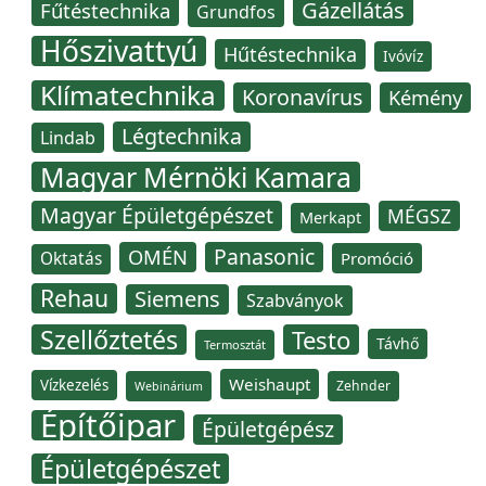
Gázellátás
Fűtéstechnika
Grundfos
Hőszivattyú
Hűtéstechnika
Ivóvíz
Klímatechnika
Koronavírus
Kémény
Légtechnika
Lindab
Magyar Mérnöki Kamara
Magyar Épületgépészet
MÉGSZ
Merkapt
Panasonic
OMÉN
Oktatás
Promóció
Rehau
Siemens
Szabványok
Szellőztetés
Testo
Távhő
Termosztát
Weishaupt
Vízkezelés
Zehnder
Webinárium
Építőipar
Épületgépész
Épületgépészet