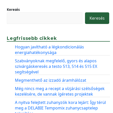
Keresés
Keresés
Legfrissebb cikkek
Hogyan javítható a légkondicionálás
energiahatékonysága
Szabványoknak megfelelő, gyors és alapos
szivárgáskeresés a testo 513, 514 és 515 EX
segítségével
Megmenthető az izzadó áramhálózat
Még nincs meg a recept a vízjárási szélsőségek
kezelésére, de vannak ígéretes projektek
A nyitva felejtett zuhanyzók kora lejárt: Így térül
meg a DELABIE Tempomix zuhanycsaptelep