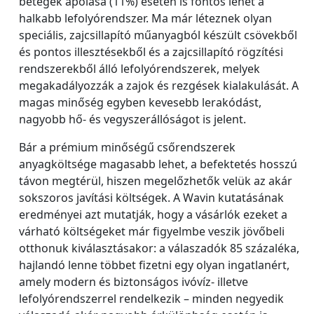
betegek ápolása (11%) esetén is fontos lehet a
halkabb lefolyórendszer. Ma már léteznek olyan
speciális, zajcsillapító műanyagból készült csövekből
és pontos illesztésekből és a zajcsillapító rögzítési
rendszerekből álló lefolyórendszerek, melyek
megakadályozzák a zajok és rezgések kialakulását. A
magas minőség egyben kevesebb lerakódást,
nagyobb hő- és vegyszerállóságot is jelent.
Bár a prémium minőségű csőrendszerek
anyagköltsége magasabb lehet, a befektetés hosszú
távon megtérül, hiszen megelőzhetők velük az akár
sokszoros javítási költségek. A Wavin kutatásának
eredményei azt mutatják, hogy a vásárlók ezeket a
várható költségeket már figyelmbe veszik jövőbeli
otthonuk kiválasztásakor: a válaszadók 85 százaléka,
hajlandó lenne többet fizetni egy olyan ingatlanért,
amely modern és biztonságos ivóvíz- illetve
lefolyórendszerrel rendelkezik – minden negyedik