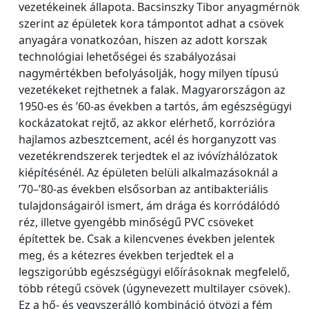
vezetékeinek állapota. Bacsinszky Tibor anyagmérnök
szerint az épületek kora támpontot adhat a csövek
anyagára vonatkozóan, hiszen az adott korszak
technológiai lehetőségei és szabályozásai
nagymértékben befolyásolják, hogy milyen típusú
vezetékeket rejthetnek a falak. Magyarországon az
1950-es és ’60-as években a tartós, ám egészségügyi
kockázatokat rejtő, az akkor elérhető, korrózióra
hajlamos azbesztcement, acél és horganyzott vas
vezetékrendszerek terjedtek el az ivóvízhálózatok
kiépítésénél. Az épületen belüli alkalmazásoknál a
’70–’80-as években elsősorban az antibakteriális
tulajdonságairól ismert, ám drága és korródálódó
réz, illetve gyengébb minőségű PVC csöveket
építettek be. Csak a kilencvenes években jelentek
meg, és a kétezres években terjedtek el a
legszigorúbb egészségügyi előírásoknak megfelelő,
több rétegű csövek (úgynevezett multilayer csövek).
Ez a hő- és vegyszerálló kombináció ötvözi a fém