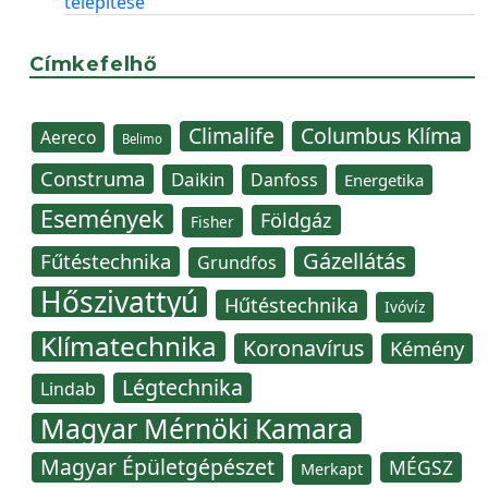
telepítése
Címkefelhő
Climalife
Columbus Klíma
Aereco
Belimo
Construma
Daikin
Danfoss
Energetika
Események
Földgáz
Fisher
Gázellátás
Fűtéstechnika
Grundfos
Hőszivattyú
Hűtéstechnika
Ivóvíz
Klímatechnika
Koronavírus
Kémény
Légtechnika
Lindab
Magyar Mérnöki Kamara
Magyar Épületgépészet
MÉGSZ
Merkapt