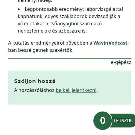
Legpontosabb eredményt laborvizsgálattal
kaphatunk: egyes szaklaborok bevizsgálják a
vízmintákat a csőanyagból származó
nehézfémekre és azbesztre is.
A kutatás eredményeiről bővebben a
WavinVodcast
-
ban beszélgetnek szakértők.
e-gépész
Szóljon hozzá
A hozzászóláshoz
be kell jelentkezni
.
0
TETSZIK