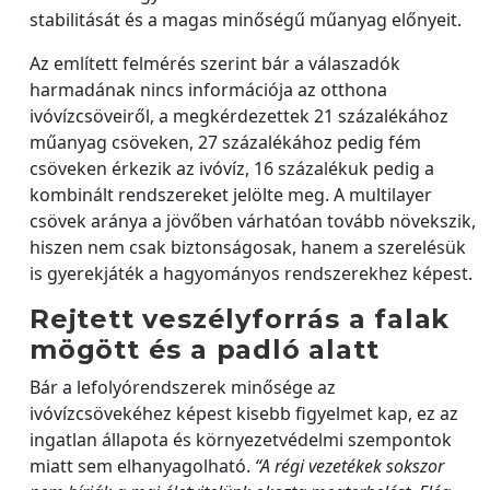
stabilitását és a magas minőségű műanyag előnyeit.
Az említett felmérés szerint bár a válaszadók
harmadának nincs információja az otthona
ivóvízcsöveiről, a megkérdezettek 21 százalékához
műanyag csöveken, 27 százalékához pedig fém
csöveken érkezik az ivóvíz, 16 százalékuk pedig a
kombinált rendszereket jelölte meg. A multilayer
csövek aránya a jövőben várhatóan tovább növekszik,
hiszen nem csak biztonságosak, hanem a szerelésük
is gyerekjáték a hagyományos rendszerekhez képest.
Rejtett veszélyforrás a falak
mögött és a padló alatt
Bár a lefolyórendszerek minősége az
ivóvízcsövekéhez képest kisebb figyelmet kap, ez az
ingatlan állapota és környezetvédelmi szempontok
miatt sem elhanyagolható.
“A régi vezetékek sokszor