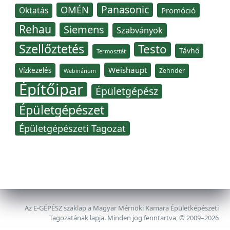
Panasonic
OMÉN
Oktatás
Promóció
Rehau
Siemens
Szabványok
Szellőztetés
Testo
Távhő
Termosztát
Weishaupt
Vízkezelés
Zehnder
Webinárium
Építőipar
Épületgépész
Épületgépészet
Épületgépészeti Tagozat
Az E-GÉPÉSZ szaklap a Magyar Mérnöki Kamara Épületképészeti
Tagozatának lapja. Minden jog fenntartva, © 2009–2026