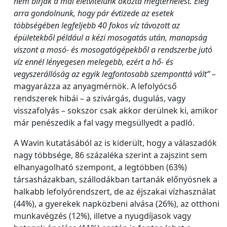
nem bírják a mai életvitelünk okozta megterhelést. Elég
arra gondolnunk, hogy pár évtizede az esetek
többségében legfeljebb 40 fokos víz távozott az
épületekből például a kézi mosogatás után, manapság
viszont a mosó- és
mosogatógépekből a rendszerbe jutó
víz ennél lényegesen melegebb
, ezért a hő- és
vegyszerállóság az egyik legfontosabb szemponttá vált”
–
magyarázza az anyagmérnök. A lefolyócső
rendszerek hibái – a szivárgás, dugulás, vagy
visszafolyás – sokszor csak akkor derülnek ki, amikor
már penészedik a fal vagy megsüllyedt a padló.
A Wavin kutatásából az is kiderült, hogy a válaszadók
nagy többsége, 86 százaléka szerint a zajszint sem
elhanyagolható szempont, a legtöbben (63%)
társasházakban, szállodákban tartanák előnyösnek a
halkabb lefolyórendszert, de az éjszakai vízhasználat
(44%), a gyerekek napközbeni alvása (26%), az otthoni
munkavégzés (12%), illetve a nyugdíjasok vagy