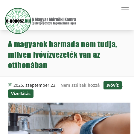
A magyarok harmada nem tudja,
milyen ivóvízvezeték van az
otthonában
2025. szeptember 23.
Nem szóltak hozzá
Ivóvíz
,
Vízellátás