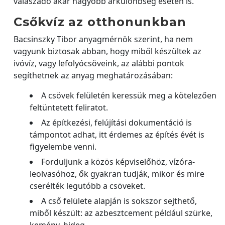
válaszadó akár nagyobb árkülönbség esetén is.
Csőkvíz az otthonunkban
Bacsinszky Tibor anyagmérnök szerint, ha nem
vagyunk biztosak abban, hogy miből készültek az
ivóvíz, vagy lefolyócsöveink, az alábbi pontok
segíthetnek az anyag meghatározásában:
A csövek felületén keressük meg a kötelezően
feltüntetett feliratot.
Az építkezési, felújítási dokumentáció is
támpontot adhat, itt érdemes az építés évét is
figyelembe venni.
Forduljunk a közös képviselőhöz, vízóra-
leolvasóhoz, ők gyakran tudják, mikor és mire
cserélték legutóbb a csöveket.
A cső felülete alapján is sokszor sejthető,
miből készült: az azbesztcement például szürke,
kemény, hideg.