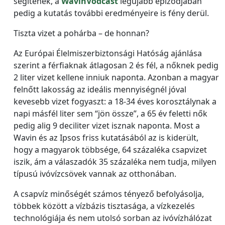
segítenek, a
WavinVodcast
legújabb epizódjában
pedig a kutatás további eredményeire is fény derül.
Tiszta vizet a pohárba – de honnan?
Az Európai Élelmiszerbiztonsági Hatóság ajánlása
szerint a férfiaknak átlagosan 2 és fél, a nőknek pedig
2 liter vizet kellene inniuk naponta. Azonban a magyar
felnőtt lakosság az ideális mennyiségnél jóval
kevesebb vizet fogyaszt: a 18-34 éves korosztálynak a
napi másfél liter sem “jön össze”, a 65 év feletti nők
pedig alig 9 deciliter vizet isznak naponta. Most a
Wavin és az Ipsos friss kutatásából az is kiderült,
hogy a magyarok többsége, 64 százaléka csapvizet
iszik, ám a válaszadók 35 százaléka nem tudja, milyen
típusú ivóvízcsövek vannak az otthonában.
A csapvíz minőségét számos tényező befolyásolja,
többek között a vízbázis tisztasága, a vízkezelés
technológiája és nem utolsó sorban az ivóvízhálózat