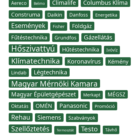
Climalife
Columbus Klíma
Aereco
Belimo
Construma
Daikin
Danfoss
Energetika
Események
Földgáz
Fisher
Gázellátás
Fűtéstechnika
Grundfos
Hőszivattyú
Hűtéstechnika
Ivóvíz
Klímatechnika
Koronavírus
Kémény
Légtechnika
Lindab
Magyar Mérnöki Kamara
Magyar Épületgépészet
MÉGSZ
Merkapt
Panasonic
OMÉN
Oktatás
Promóció
Rehau
Siemens
Szabványok
Szellőztetés
Testo
Távhő
Termosztát