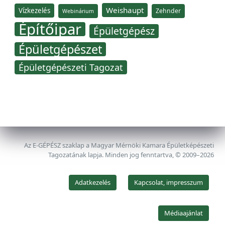
Weishaupt
Vízkezelés
Zehnder
Webinárium
Építőipar
Épületgépész
Épületgépészet
Épületgépészeti Tagozat
Az E-GÉPÉSZ szaklap a Magyar Mérnöki Kamara Épületképészeti
Tagozatának lapja. Minden jog fenntartva, © 2009–2026
Adatkezelés
Kapcsolat, impresszum
Médiaajánlat