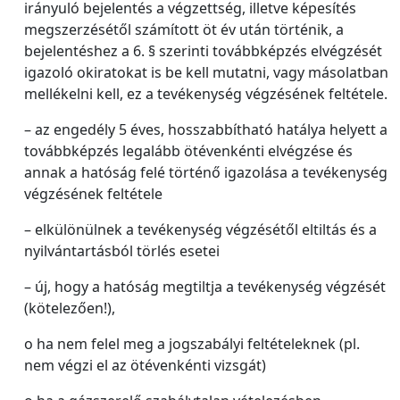
irányuló bejelentés a végzettség, illetve képesítés
megszerzésétől számított öt év után történik, a
bejelentéshez a 6. § szerinti továbbképzés elvégzését
igazoló okiratokat is be kell mutatni, vagy másolatban
mellékelni kell, ez a tevékenység végzésének feltétele.
– az engedély 5 éves, hosszabbítható hatálya helyett a
továbbképzés legalább ötévenkénti elvégzése és
annak a hatóság felé történő igazolása a tevékenység
végzésének feltétele
– elkülönülnek a tevékenység végzésétől eltiltás és a
nyilvántartásból törlés esetei
– új, hogy a hatóság megtiltja a tevékenység végzését
(kötelezően!),
o ha nem felel meg a jogszabályi feltételeknek (pl.
nem végzi el az ötévenkénti vizsgát)