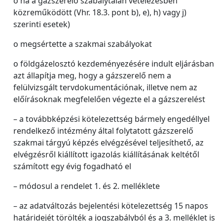
o ha a gázszerelő szabálytalan vételezésben
közreműködött (Vhr. 18.3. pont b), e), h) vagy j)
szerinti esetek)
o megsértette a szakmai szabályokat
o földgázelosztó kezdeményezésére indult eljárásban
azt állapítja meg, hogy a gázszerelő nem a
felülvizsgált tervdokumentációnak, illetve nem az
előírásoknak megfelelően végezte el a gázszerelést
– a továbbképzési kötelezettség bármely engedéllyel
rendelkező intézmény által folytatott gázszerelő
szakmai tárgyú képzés elvégzésével teljesíthető, az
elvégzésről kiállított igazolás kiállításának keltétől
számított egy évig fogadható el
– módosul a rendelet 1. és 2. melléklete
– az adatváltozás bejelentési kötelezettség 15 napos
határidejét törölték a jogszabályból és a 3. melléklet is