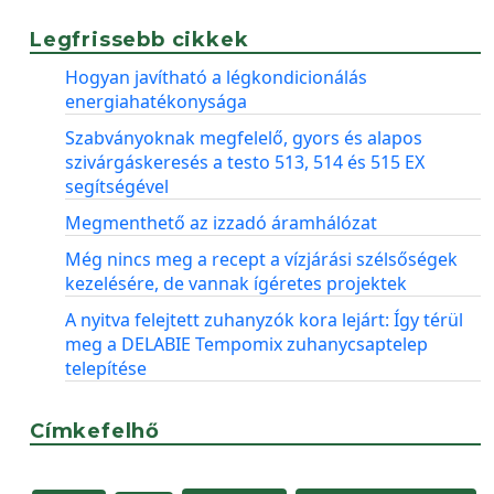
Legfrissebb cikkek
Hogyan javítható a légkondicionálás
energiahatékonysága
Szabványoknak megfelelő, gyors és alapos
szivárgáskeresés a testo 513, 514 és 515 EX
segítségével
Megmenthető az izzadó áramhálózat
Még nincs meg a recept a vízjárási szélsőségek
kezelésére, de vannak ígéretes projektek
A nyitva felejtett zuhanyzók kora lejárt: Így térül
meg a DELABIE Tempomix zuhanycsaptelep
telepítése
Címkefelhő