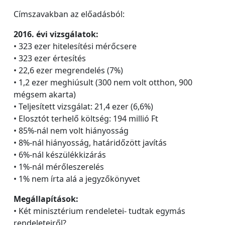
Címszavakban az előadásból:
2016. évi vizsgálatok:
• 323 ezer hitelesítési mérőcsere
• 323 ezer értesítés
• 22,6 ezer megrendelés (7%)
• 1,2 ezer meghiúsult (300 nem volt otthon, 900
mégsem akarta)
• Teljesített vizsgálat: 21,4 ezer (6,6%)
• Elosztót terhelő költség: 194 millió Ft
• 85%-nál nem volt hiányosság
• 8%-nál hiányosság, határidőzött javítás
• 6%-nál készülékkizárás
• 1%-nál mérőleszerelés
• 1% nem írta alá a jegyzőkönyvet
Megállapítások:
• Két minisztérium rendeletei- tudtak egymás
rendeleteiről?