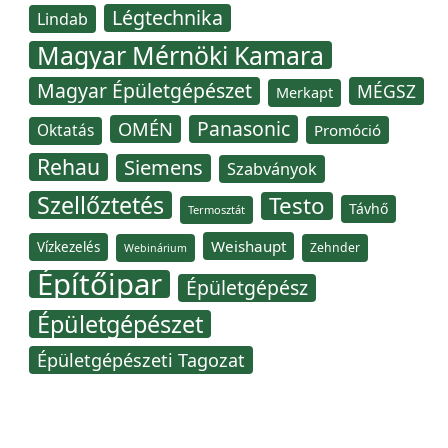
Légtechnika
Lindab
Magyar Mérnöki Kamara
Magyar Épületgépészet
MÉGSZ
Merkapt
Panasonic
OMÉN
Oktatás
Promóció
Rehau
Siemens
Szabványok
Szellőztetés
Testo
Távhő
Termosztát
Weishaupt
Vízkezelés
Zehnder
Webinárium
Építőipar
Épületgépész
Épületgépészet
Épületgépészeti Tagozat