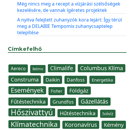
Még nincs meg a recept a vízjárási szélsőségek
kezelésére, de vannak ígéretes projektek
A nyitva felejtett zuhanyzók kora lejárt: Így térül
meg a DELABIE Tempomix zuhanycsaptelep
telepítése
Címkefelhő
Climalife
Columbus Klíma
Aereco
Belimo
Construma
Daikin
Danfoss
Energetika
Események
Földgáz
Fisher
Gázellátás
Fűtéstechnika
Grundfos
Hőszivattyú
Hűtéstechnika
Ivóvíz
Klímatechnika
Koronavírus
Kémény