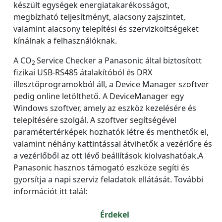
készült egységek energiatakarékosságot,
megbízható teljesítményt, alacsony zajszintet,
valamint alacsony telepítési és szervizköltségeket
kínálnak a felhasználóknak.
A CO
Service Checker a Panasonic által biztosított
2
fizikai USB-RS485 átalakítóból és DRX
illesztőprogramokból áll, a Device Manager szoftver
pedig online letölthető. A DeviceManager egy
Windows szoftver, amely az eszköz kezelésére és
telepítésére szolgál. A szoftver segítségével
paramétertérképek hozhatók létre és menthetők el,
valamint néhány kattintással átvihetők a vezérlőre és
a vezérlőből az ott lévő beállítások kiolvashatóak.A
Panasonic hasznos támogató eszköze segíti és
gyorsítja a napi szerviz feladatok ellátását. További
információt itt talál:
Érdekel