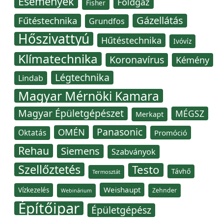
Események
Földgáz
Fisher
Gázellátás
Fűtéstechnika
Grundfos
Hőszivattyú
Hűtéstechnika
Ivóvíz
Klímatechnika
Koronavírus
Kémény
Légtechnika
Lindab
Magyar Mérnöki Kamara
Magyar Épületgépészet
MÉGSZ
Merkapt
Panasonic
OMÉN
Oktatás
Promóció
Rehau
Siemens
Szabványok
Szellőztetés
Testo
Távhő
Termosztát
Weishaupt
Vízkezelés
Zehnder
Webinárium
Építőipar
Épületgépész