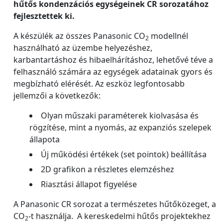
hűtős kondenzációs egységeinek CR sorozatához
fejlesztettek ki.
A készülék az összes Panasonic CO
modellnél
2
használható az üzembe helyezéshez,
karbantartáshoz és hibaelhárításhoz, lehetővé téve a
felhasználó számára az egységek adatainak gyors és
megbízható elérését. Az eszköz legfontosabb
jellemzői a következők:
Olyan műszaki paraméterek kiolvasása és
rögzítése, mint a nyomás, az expanziós szelepek
állapota
Új működési értékek (set pointok) beállítása
2D grafikon a részletes elemzéshez
Riasztási állapot figyelése
A Panasonic CR sorozat a természetes hűtőközeget, a
CO
-t használja. A kereskedelmi hűtős projektekhez
2