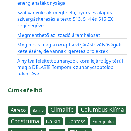
energiahatékonysága
Szabványoknak megfelelő, gyors és alapos
szivárgáskeresés a testo 513, 514 és 515 EX
segítségével
Megmenthető az izzadó áramhálózat
Még nincs meg a recept a vízjárási szélsőségek
kezelésére, de vannak ígéretes projektek
A nyitva felejtett zuhanyzók kora lejárt: Így térül
meg a DELABIE Tempomix zuhanycsaptelep
telepítése
Címkefelhő
Climalife
Columbus Klíma
Aereco
Belimo
Construma
Daikin
Danfoss
Energetika