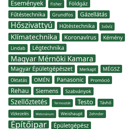
Események
Földgáz
Fisher
Gázellátás
Fűtéstechnika
Grundfos
Hőszivattyú
Hűtéstechnika
Ivóvíz
Klímatechnika
Koronavírus
Kémény
Légtechnika
Lindab
Magyar Mérnöki Kamara
Magyar Épületgépészet
MÉGSZ
Merkapt
Panasonic
OMÉN
Oktatás
Promóció
Rehau
Siemens
Szabványok
Szellőztetés
Testo
Távhő
Termosztát
Weishaupt
Vízkezelés
Zehnder
Webinárium
Építőipar
Épületgépész