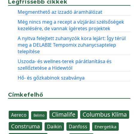
Legfrissebb cikkek
Megmenthető az izzadó áramhálózat
Még nincs meg a recept a vízjárási szélsőségek
kezelésére, de vannak ígéretes projektek
A nyitva felejtett zuhanyzók kora lejárt: Így térül
meg a DELABIE Tempomix zuhanycsaptelep
telepítése
Uszoda- és wellnes-terek párátlanítása és
szellőztetése a Hidewtól
Hő- és gőzkabinok szabványa
Címkefelhő
Climalife
Columbus Klíma
Aereco
Belimo
Construma
Daikin
Danfoss
Energetika